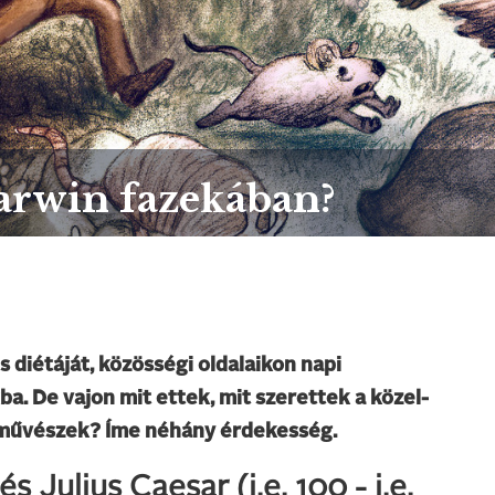
arwin fazekában?
s diétáját, közösségi oldalaikon napi
a. De vajon mit ettek, mit szerettek a közel-
k, művészek? Íme néhány érdekesség.
 és Julius Caesar (i.e. 100 - i.e.