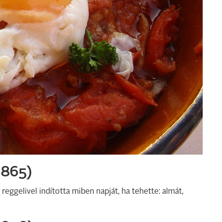
 1865)
eggelivel indította miben napját, ha tehette: almát,