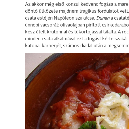
Az akkor még első konzul kedvenc fogása a mareng
döntő ütközete majdnem tragikus fordulatot vett,
csata estéjén Napóleon szakácsa,
Dunan
a csataté
ünnepi vacsorát: olívaolajban pirított csirkedar
kész ételt krutonnal és tükörtojással tálalta. A re
minden csata alkalmával ezt a fogást kérte szaká
katonai karrierjét, számos diadal után a megsemmis