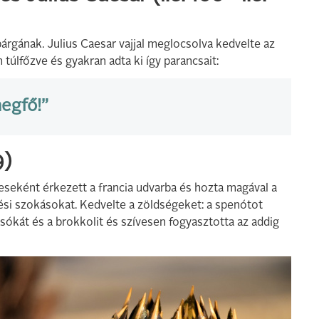
árgának. Julius Caesar vajjal meglocsolva kedvelte az
úlfőzve és gyakran adta ki így parancsait:
egfő!”
9)
tveseként érkezett a francia udvarba és hozta magával a
zési szokásokat. Kedvelte a zöldségeket: a spenótot
csókát és a brokkolit és szívesen fogyasztotta az addig