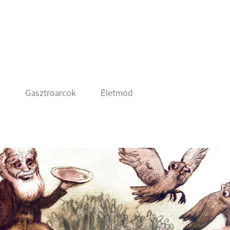
k
Gasztroarcok
Életmód