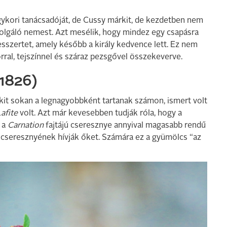
gykori tanácsadóját, de Cussy márkit, de kezdetben nem
szolgáló nemest. Azt mesélik, hogy mindez egy csapásra
esszertet, amely később a király kedvence lett. Ez nem
korral, tejszínnel és száraz pezsgővel összekeverve.
 1826)
kit sokan a legnagyobbként tartanak számon, ismert volt
afite
volt. Azt már kevesebben tudják róla, hogy a
y a
Carnation
fajtájú cseresznye annyival magasabb rendű
y cseresznyének hívják őket. Számára ez a gyümölcs “az