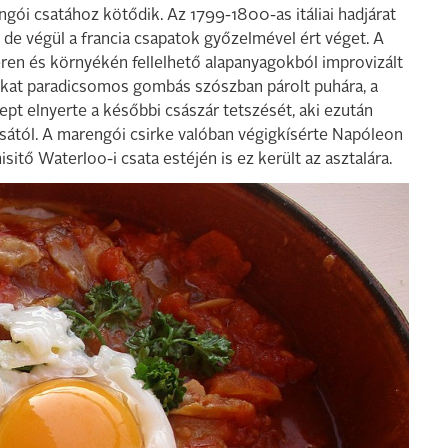
ói csatához kötődik. Az 1799-1800-as itáliai hadjárat
 de végül a francia csapatok győzelmével ért véget. A
ren és környékén fellelhető alapanyagokból improvizált
abokat paradicsomos gombás szószban párolt puhára, a
cept elnyerte a későbbi császár tetszését, aki ezután
csától. A marengói csirke valóban végigkísérte Napóleon
itő Waterloo-i csata estéjén is ez került az asztalára.