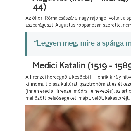
44)
Az ókori Róma császárai nagy rajongói voltak a sp
aszparáguszt. Augustus roppanósan szerette, nem t
“Legyen meg, mire a spárga m
Medici Katalin (1519 - 158
A firenzei hercegnő a későbbi II. Henrik király hi
kifinomult olasz kultúrát, gasztronómiát és étke
(innen ered a “firenzei módra” elnevezés), az arti
mellőzött belsőségeket: májat, velőt, kakastaréjt.