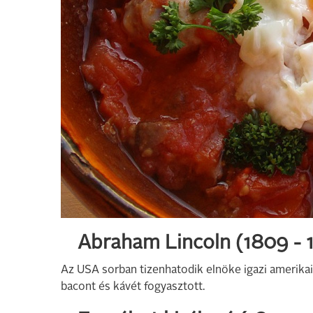
Abraham Lincoln (1809 -
Az USA sorban tizenhatodik elnöke igazi amerikai r
bacont és kávét fogyasztott.