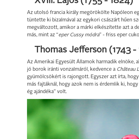
XVIII. Lajos (1755 - 1824)
Az utolsó francia király megörökölte Napóleon e
tüntette ki bizalmával az egykori császárt hűen 
megváltozott, amikor a márki elkészítette azt a d
más, mint az “
eper Cussy módra
” - friss eper cu
Thomas Jefferson (1743 -
Az Amerikai Egyesült Államok harmadik elnöke, a
jó borok iránti vonzalmáról, kedvence a
Château L
gyümölcsökért is rajongott. Egyszer azt írta, hog
más fajtáknál, hogy azok nem is érdemlik ki, hog
ég ajándéka” volt.