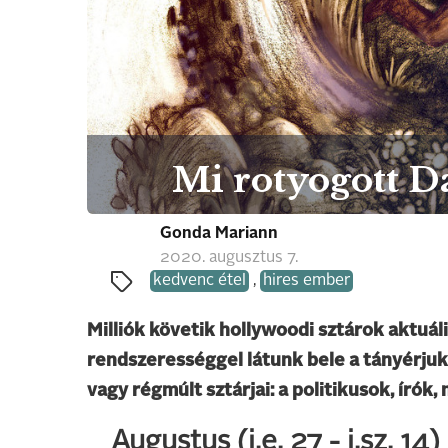
Mi rotyogott D
Gonda Mariann
2020. augusztus 7.
kedvenc étel
,
hires ember
Milliók követik hollywoodi sztárok aktuáli
rendszerességgel látunk bele a tányérjukb
vagy régmúlt sztárjai: a politikusok, író
Augustus (i.e. 27 - i.sz. 14)