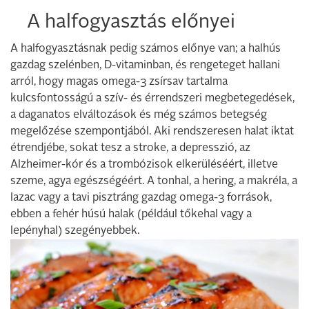
A halfogyasztás előnyei
A halfogyasztásnak pedig számos előnye van; a halhús
gazdag szelénben, D-vitaminban, és rengeteget hallani
arról, hogy magas omega-3 zsírsav tartalma
kulcsfontosságú a szív- és érrendszeri megbetegedések,
a daganatos elváltozások és még számos betegség
megelőzése szempontjából. Aki rendszeresen halat iktat
étrendjébe, sokat tesz a stroke, a depresszió, az
Alzheimer-kór és a trombózisok elkerüléséért, illetve
szeme, agya egészségéért. A tonhal, a hering, a makréla, a
lazac vagy a tavi pisztráng gazdag omega-3 források,
ebben a fehér húsú halak (például tőkehal vagy a
lepényhal) szegényebbek.