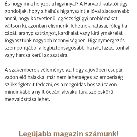
És hogy mi a helyzet a higannyal? A Harvard kutatói úgy
gondolják, hogy a halhús higanyszintje jóval alacsonyabb
annál, hogy közvetlenül egészségügyi problémákat
váltson ki, azonban elismerik, lehetnek hatásai, főleg ha
cápát, aranypisztrángot, kardhalat vagy királymakrélát
fogyasztunk nagyobb mennyiségben. Higanymérgezés
szempontjából a legbiztonságosabb, ha rák, lazac, tonhal
vagy harcsa kerül az asztalra.
A szakemberek véleménye az, hogy a jövőben csupán
vadon élő halakkal már nem lehetséges az emberiség
szükségleteit fedezni, és a megoldás hosszú távon
mindinkább a nyílt óceáni akvakultúra széleskörű
megvalósítása lehet.
Legújabb magazin számunk!