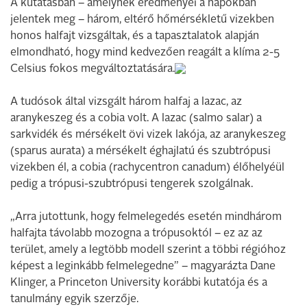
A kutatásban – amelynek eredményei a napokban
jelentek meg – három, eltérő hőmérsékletű vizekben
honos halfajt vizsgáltak, és a tapasztalatok alapján
elmondható, hogy mind kedvezően reagált a klíma 2-5
Celsius fokos megváltoztatására.
A tudósok által vizsgált három halfaj a lazac, az
aranykeszeg és a cobia volt. A lazac (salmo salar) a
sarkvidék és mérsékelt övi vizek lakója, az aranykeszeg
(sparus aurata) a mérsékelt éghajlatú és szubtrópusi
vizekben él, a cobia (rachycentron canadum) élőhelyéül
pedig a trópusi-szubtrópusi tengerek szolgálnak.
„Arra jutottunk, hogy felmelegedés esetén mindhárom
halfajta távolabb mozogna a trópusoktól – ez az az
terület, amely a legtöbb modell szerint a többi régióhoz
képest a leginkább felmelegedne” – magyarázta Dane
Klinger, a Princeton University korábbi kutatója és a
tanulmány egyik szerzője.