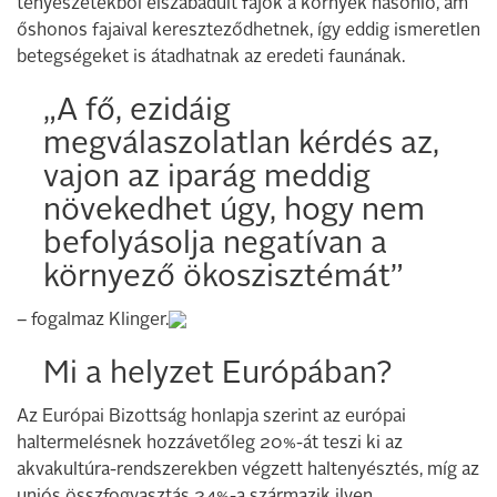
tenyészetekből elszabadult fajok a környék hasonló, ám
őshonos fajaival kereszteződhetnek, így eddig ismeretlen
betegségeket is átadhatnak az eredeti faunának.
„A fő, ezidáig
megválaszolatlan kérdés az,
vajon az iparág meddig
növekedhet úgy, hogy nem
befolyásolja negatívan a
környező ökoszisztémát”
– fogalmaz Klinger.
Mi a helyzet Európában?
Az Európai Bizottság honlapja szerint az európai
haltermelésnek hozzávetőleg 20%-át teszi ki az
akvakultúra-rendszerekben végzett haltenyésztés, míg az
uniós összfogyasztás 24%-a származik ilyen