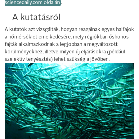
sciencedaily.com oldalán
.
A kutatásról
A kutatók azt vizsgálták, hogyan reagálnak egyes halfajok
a hőmérséklet emelkedésére, mely régiókban őshonos
fajták alkalmazkodnak a legjobban a megváltozott
körülményekhez, illetve milyen új eljárásokra (például
szelektív tenyésztés) lehet szükség a jövőben.