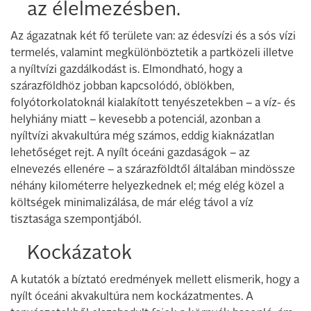
az élelmezésben.
Az ágazatnak két fő területe van: az édesvízi és a sós vízi
termelés, valamint megkülönböztetik a partközeli illetve
a nyíltvízi gazdálkodást is. Elmondható, hogy a
szárazföldhöz jobban kapcsolódó, öblökben,
folyótorkolatoknál kialakított tenyészetekben – a víz- és
helyhiány miatt – kevesebb a potenciál, azonban a
nyíltvízi akvakultúra még számos, eddig kiaknázatlan
lehetőséget rejt. A nyílt óceáni gazdaságok – az
elnevezés ellenére – a szárazföldtől általában mindössze
néhány kilométerre helyezkednek el; még elég közel a
költségek minimalizálása, de már elég távol a víz
tisztasága szempontjából.
Kockázatok
A kutatók a bíztató eredmények mellett elismerik, hogy a
nyílt óceáni akvakultúra nem kockázatmentes. A