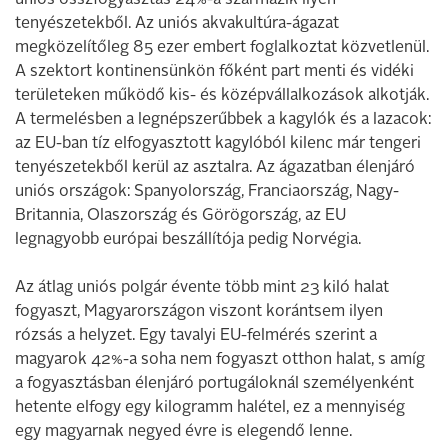
tenyészetekből. Az uniós akvakultúra-ágazat
megközelítőleg 85 ezer embert foglalkoztat közvetlenül.
A szektort kontinensünkön főként part menti és vidéki
területeken működő kis- és középvállalkozások alkotják.
A termelésben a legnépszerűbbek a kagylók és a lazacok:
az EU-ban tíz elfogyasztott kagylóból kilenc már tengeri
tenyészetekből kerül az asztalra. Az ágazatban élenjáró
uniós országok: Spanyolország, Franciaország, Nagy-
Britannia, Olaszország és Görögország, az EU
legnagyobb európai beszállítója pedig Norvégia.
Az átlag uniós polgár évente több mint 23 kiló halat
fogyaszt, Magyarországon viszont korántsem ilyen
rózsás a helyzet. Egy tavalyi EU-felmérés szerint a
magyarok 42%-a soha nem fogyaszt otthon halat, s amíg
a fogyasztásban élenjáró portugáloknál személyenként
hetente elfogy egy kilogramm halétel, ez a mennyiség
egy magyarnak negyed évre is elegendő lenne.