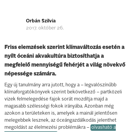
Orbán Szilvia
2017. október 26.
Friss elemzések szerint klímaváltozás esetén a
nyílt óceáni akvakultúra biztosíthatja a
megfelelő mennyiségű fehérjét a világ növekvő
népessége számára.
Egy új tanulmány arra jutott, hogy a – legvalószínűbb
klímaforgatókönyvek szerint bekövetkező – partközeli
vizek felmelegedése fajok sorát mozdítja majd a
magasabb szélességi fokok irányába. Azonban még
azokon a területeken is, amelyek a mainál jelentősen
melegebbek lesznek, az óceángazdálkodás jelenthet
megoldást az élelmezési problémákra –
olvasható a