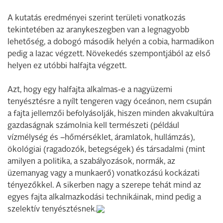
A kutatás eredményei szerint területi vonatkozás
tekintetében az aranykeszegben van a legnagyobb
lehetőség, a dobogó második helyén a cobia, harmadikon
pedig a lazac végzett. Növekedés szempontjából az első
helyen ez utóbbi halfajta végzett.
Azt, hogy egy halfajta alkalmas-e a nagyüzemi
tenyésztésre a nyílt tengeren vagy óceánon, nem csupán
a fajta jellemzői befolyásolják, hiszen minden akvakultúra
gazdaságnak számolnia kell természeti (például
vízmélység és –hőmérséklet, áramlatok, hullámzás),
ökológiai (ragadozók, betegségek) és társadalmi (mint
amilyen a politika, a szabályozások, normák, az
üzemanyag vagy a munkaerő) vonatkozású kockázati
tényezőkkel. A sikerben nagy a szerepe tehát mind az
egyes fajta alkalmazkodási technikáinak, mind pedig a
szelektív tenyésztésnek.