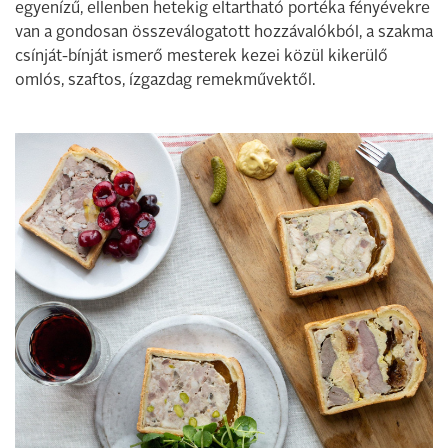
egyenízű, ellenben hetekig eltartható portéka fényévekre
van a gondosan összeválogatott hozzávalókból, a szakma
csínját-bínját ismerő mesterek kezei közül kikerülő
omlós, szaftos, ízgazdag remekművektől.