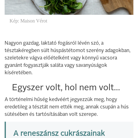
Kép: Maison Vérot
Nagyon gazdag, laktató fogásról lévén szó, a
tésztakéregben sült húspástétomot szerény adagokban,
szeletekre vágva előételként vagy könnyű vacsora
gyanánt fogyasztják saláta vagy savanyúságok
kíséretében.
Egyszer volt, hol nem volt…
A történelmi hűség kedvéért jegyezzük meg, hogy
eredetileg a tésztát nem ették meg, annak csupán a hús
sütésében és tartósításában volt szerepe.
A reneszánsz cukrászainak