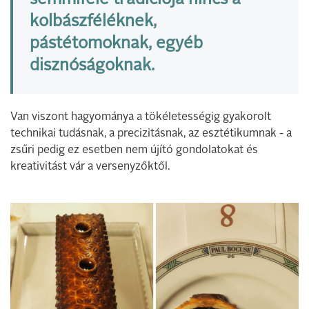
semmiféle tradíciója nincs a
kolbászféléknek,
pástétomoknak, egyéb
disznóságoknak.
Van viszont hagyománya a tökéletességig gyakorolt
technikai tudásnak, a precizitásnak, az esztétikumnak - a
zsűri pedig ez esetben nem újító gondolatokat és
kreativitást vár a versenyzőktől.