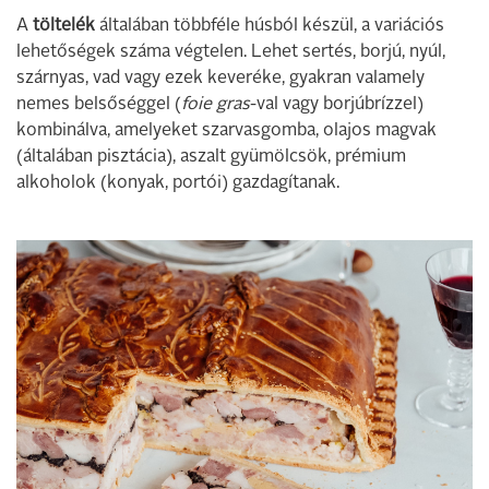
A
töltelék
általában többféle húsból készül, a variációs
lehetőségek száma végtelen. Lehet sertés, borjú, nyúl,
szárnyas, vad vagy ezek keveréke, gyakran valamely
nemes belsőséggel (
foie gras
-val vagy borjúbrízzel)
kombinálva, amelyeket szarvasgomba, olajos magvak
(általában pisztácia), aszalt gyümölcsök, prémium
alkoholok (konyak, portói) gazdagítanak.