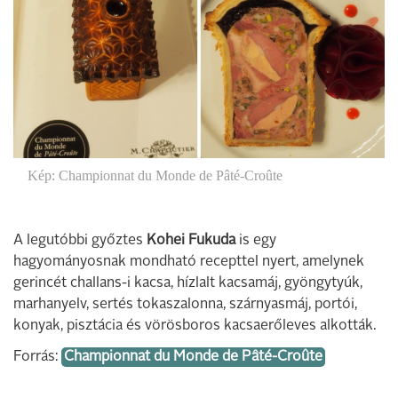
Kép: Championnat du Monde de Pâté-Croûte
A legutóbbi győztes
Kohei Fukuda
is egy
hagyományosnak mondható recepttel nyert, amelynek
gerincét challans-i kacsa, hízlalt kacsamáj, gyöngytyúk,
marhanyelv, sertés tokaszalonna, szárnyasmáj, portói,
konyak, pisztácia és vörösboros kacsaerőleves alkották.
Forrás:
Championnat du Monde de Pâté-Croûte