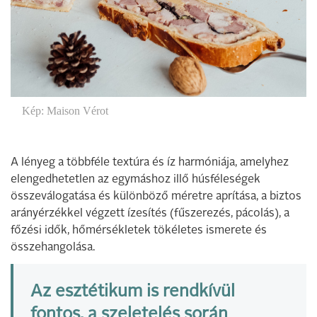
Kép: Maison Vérot
A lényeg a többféle textúra és íz harmóniája, amelyhez
elengedhetetlen az egymáshoz illő húsféleségek
összeválogatása és különböző méretre aprítása, a biztos
arányérzékkel végzett ízesítés (fűszerezés, pácolás), a
főzési idők, hőmérsékletek tökéletes ismerete és
összehangolása.
Az esztétikum is rendkívül
fontos, a szeletelés során