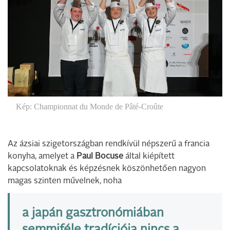
Kép: Championnat du Monde de Pâté-Croûte
Az ázsiai szigetországban rendkívül népszerű a francia
konyha, amelyet a
Paul Bocuse
által kiépített
kapcsolatoknak és képzésnek köszönhetően nagyon
magas szinten művelnek, noha
a japán gasztronómiában