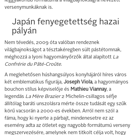
leggyakoribb formátuma a világbajnokságra nevezett
versenymunkáknak is.
Japán fenyegetettség hazai
pályán
Nem tévedés, 2009 óta valóban rendeznek
világbajnokságot a tésztakéregben sült pástétomnak,
méghozzá a lyoni hagyományőrzők által alapított
La
Confrérie du Pâté-Croûte
.
A meglehetősen húshangsúlyos konyhájáról híres város
két emblematikus figurája,
Joseph Viola
, a hagyományos
bouchon stílus képviselője és
Mathieu Viannay
, a
legendás
La Mère Brazier
2 Michelin-csillagos séfje
állítólag baráti unszolásra mérte össze tudását egy szűk
körű vacsorán a 2000-es években. Arról nem szól a
fáma, hogy ki nyerte a párbajt, mindenesetre ez az
esemény adta az ötletet egy nagyobb formátumú verseny
megszervezésére, amelynek nem titkolt célja volt, hogy