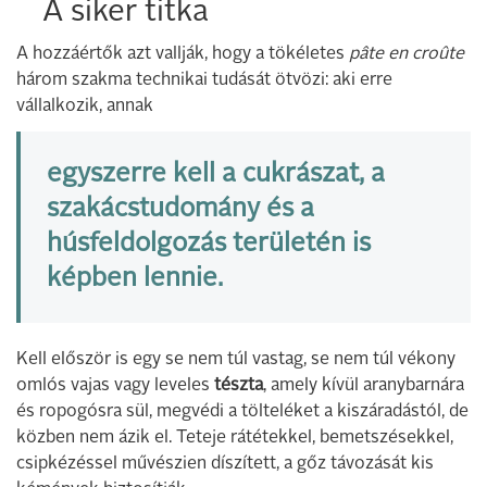
A siker titka
A hozzáértők azt vallják, hogy a tökéletes
pâte en croûte
három szakma technikai tudását ötvözi: aki erre
vállalkozik, annak
egyszerre kell a cukrászat, a
szakácstudomány és a
húsfeldolgozás területén is
képben lennie.
Kell először is egy se nem túl vastag, se nem túl vékony
omlós vajas vagy leveles
tészta
, amely kívül aranybarnára
és ropogósra sül, megvédi a tölteléket a kiszáradástól, de
közben nem ázik el. Teteje rátétekkel, bemetszésekkel,
csipkézéssel művészien díszített, a gőz távozását kis