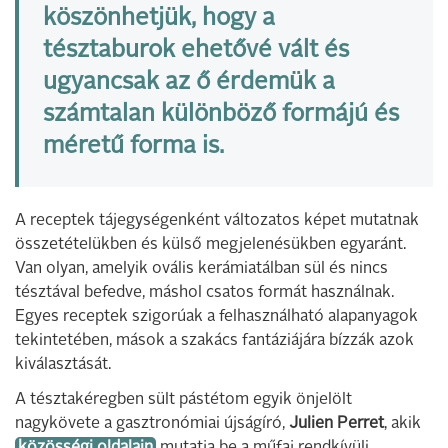
köszönhetjük, hogy a
tésztaburok ehetővé vált és
ugyancsak az ő érdemük a
számtalan különböző formájú és
méretű forma is.
A receptek tájegységenként változatos képet mutatnak
összetételükben és külső megjelenésükben egyaránt.
Van olyan, amelyik ovális kerámiatálban sül és nincs
tésztával befedve, máshol csatos formát használnak.
Egyes receptek szigorúak a felhasználható alapanyagok
tekintetében, mások a szakács fantáziájára bízzák azok
kiválasztását.
A tésztakéregben sült pástétom egyik önjelölt
nagykövete a gasztronómiai újságíró,
Julien Perret
, akik
közösségi oldalain
mutatja be a műfaj rendkívüli