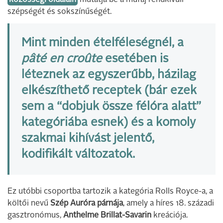
szépségét és sokszínűségét.
Mint minden ételféleségnél, a
pâté en croûte
esetében is
léteznek az egyszerűbb, házilag
elkészíthető receptek (bár ezek
sem a “dobjuk össze félóra alatt”
kategóriába esnek) és a komoly
szakmai kihívást jelentő,
kodifikált változatok.
Ez utóbbi csoportba tartozik a kategória Rolls Royce-a, a
költői nevű
Szép Auróra párnája
, amely a híres 18. századi
gasztronómus,
Anthelme Brillat-Savarin
kreációja.