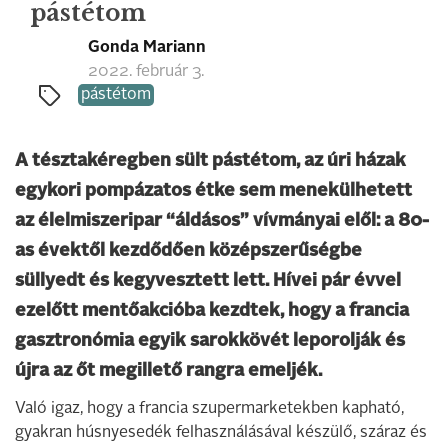
pástétom
Gonda Mariann
2022. február 3.
pástétom
A tésztakéregben sült pástétom, az úri házak
egykori pompázatos étke sem menekülhetett
az élelmiszeripar “áldásos” vívmányai elől: a 80-
as évektől kezdődően középszerűségbe
süllyedt és kegyvesztett lett. Hívei pár évvel
ezelőtt mentőakcióba kezdtek, hogy a francia
gasztronómia egyik sarokkövét leporolják és
újra az őt megillető rangra emeljék.
Való igaz, hogy a francia szupermarketekben kapható,
gyakran húsnyesedék felhasználásával készülő, száraz és