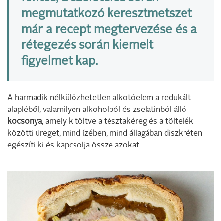
megmutatkozó keresztmetszet
már a recept megtervezése és a
rétegezés során kiemelt
figyelmet kap.
A harmadik nélkülözhetetlen alkotóelem a redukált
alapléből, valamilyen alkoholból és zselatinból álló
kocsonya
, amely kitöltve a tésztakéreg és a töltelék
közötti üreget, mind ízében, mind állagában diszkréten
egészíti ki és kapcsolja össze azokat.