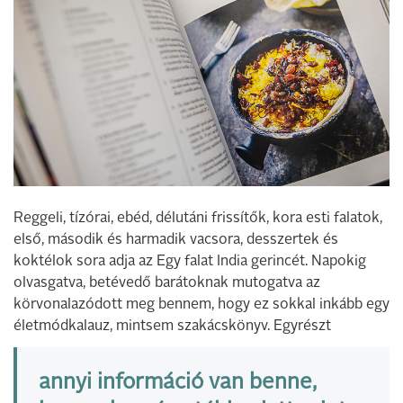
Reggeli, tízórai, ebéd, délutáni frissítők, kora esti falatok,
első, második és harmadik vacsora, desszertek és
koktélok sora adja az Egy falat India gerincét. Napokig
olvasgatva, betévedő barátoknak mutogatva az
körvonalazódott meg bennem, hogy ez sokkal inkább egy
életmódkalauz, mintsem szakácskönyv. Egyrészt
annyi információ van benne,