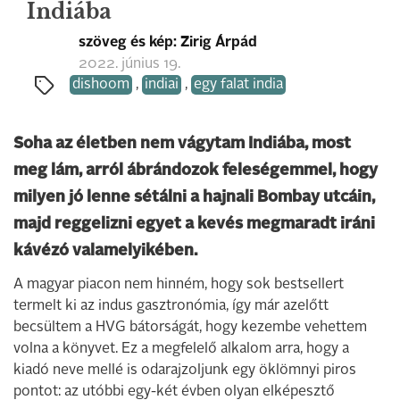
Indiába
szöveg és kép: Zirig Árpád
2022. június 19.
dishoom
,
indiai
,
egy falat india
Soha az életben nem vágytam Indiába, most
meg lám, arról ábrándozok feleségemmel, hogy
milyen jó lenne sétálni a hajnali Bombay utcáin,
majd reggelizni egyet a kevés megmaradt iráni
kávézó valamelyikében.
A magyar piacon nem hinném, hogy sok bestsellert
termelt ki az indus gasztronómia, így már azelőtt
becsültem a HVG bátorságát, hogy kezembe vehettem
volna a könyvet. Ez a megfelelő alkalom arra, hogy a
kiadó neve mellé is odarajzoljunk egy öklömnyi piros
pontot: az utóbbi egy-két évben olyan elképesztő