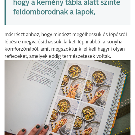
hogy a kemény tábla alatt szinte
feldomborodnak a lapok,
másrészt ahhoz, hogy mindezt megélhessük és lépésről
lépésre megvalósíthassuk, ki kell lépni abból a konyhai
komforzónából, amit megszoktunk, el kell hagyni olyan
reflexeket, amelyek eddig természetesek voltak.