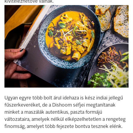
kivitelezhetővé válnak.
Ugyan egyre több bolt árul idehaza is kész indiai jellegű
fűszerkeveréket, de a Dishoom séfjei megtanítanak
minket a maszálák autentikus, paszta formájú
változataira, amelyek nélkül elképzelhetetlen a rengeteg
finomság, amelyet több fejezete bontva tesznek elénk.