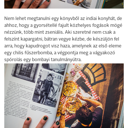
Nem lehet megtanulni egy könyvből az indiai konyhát, de
ahhoz, hogy a gyorsétellé fajult közhelyes fogások mögé
nézzünk, több mint zseniális. Aki szeretné nem csak a
felszínt kapargatni, bátran vegye kézbe, de készüljön fel
arra, hogy kapudrogot visz haza, amelynek az első eleme
egy chilis fűszerbomba, a végpontja meg a vágyakozó
spórolás egy bombayi tanulmányútra.