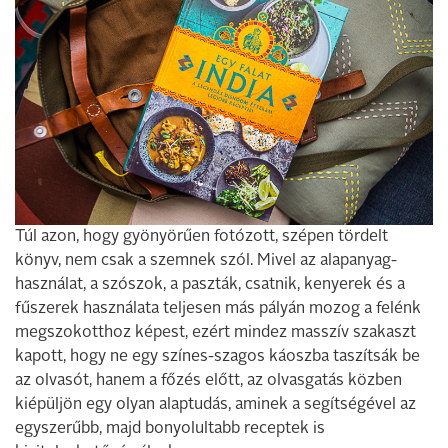
Túl azon, hogy gyönyörűen fotózott, szépen tördelt
könyv, nem csak a szemnek szól. Mivel az alapanyag-
használat, a szószok, a paszták, csatnik, kenyerek és a
fűszerek használata teljesen más pályán mozog a felénk
megszokotthoz képest, ezért mindez masszív szakaszt
kapott, hogy ne egy színes-szagos káoszba taszítsák be
az olvasót, hanem a főzés előtt, az olvasgatás közben
kiépüljön egy olyan alaptudás, aminek a segítségével az
egyszerűbb, majd bonyolultabb receptek is