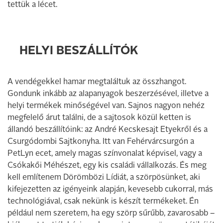
tettük a lécet.
HELYI BESZÁLLÍTÓK
A vendégekkel hamar megtaláltuk az összhangot.
Gondunk inkább az alapanyagok beszerzésével, illetve a
helyi termékek minőségével van. Sajnos nagyon nehéz
megfelelő árut találni, de a sajtosok közül ketten is
állandó beszállítóink: az André Kecskesajt Etyekről és a
Csurgódombi Sajtkonyha. Itt van Fehérvárcsurgón a
PetLyn ecet, amely magas színvonalat képvisel, vagy a
Csókakői Méhészet, egy kis családi vállalkozás. És meg
kell említenem Dörömbözi Lídiát, a szörpösünket, aki
kifejezetten az igényeink alapján, kevesebb cukorral, más
technológiával, csak nekünk is készít termékeket. Én
például nem szeretem, ha egy szörp sűrűbb, zavarosabb –