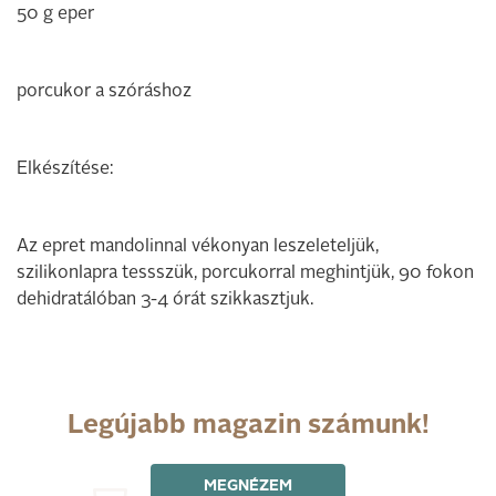
50 g eper
porcukor a szóráshoz
Elkészítése:
Az epret mandolinnal vékonyan leszeleteljük,
szilikonlapra tessszük, porcukorral meghintjük, 90 fokon
dehidratálóban 3-4 órát szikkasztjuk.
Legújabb magazin számunk!
MEGNÉZEM