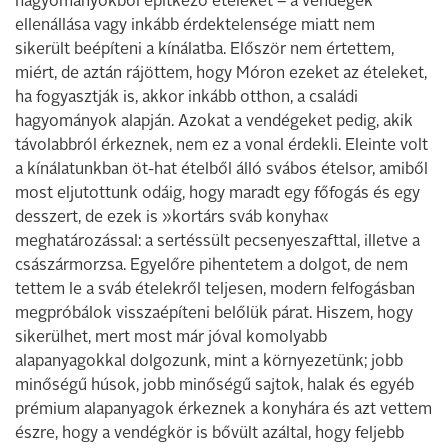
hagyományokból építkező ételeket – a vendégek
ellenállása vagy inkább érdektelensége miatt nem
sikerült beépíteni a kínálatba. Először nem értettem,
miért, de aztán rájöttem, hogy Móron ezeket az ételeket,
ha fogyasztják is, akkor inkább otthon, a családi
hagyományok alapján. Azokat a vendégeket pedig, akik
távolabbról érkeznek, nem ez a vonal érdekli. Eleinte volt
a kínálatunkban öt-hat ételből álló svábos ételsor, amiből
most eljutottunk odáig, hogy maradt egy főfogás és egy
desszert, de ezek is »kortárs sváb konyha«
meghatározással: a sertéssült pecsenyeszafttal, illetve a
császármorzsa. Egyelőre pihentetem a dolgot, de nem
tettem le a sváb ételekről teljesen, modern felfogásban
megpróbálok visszaépíteni belőlük párat. Hiszem, hogy
sikerülhet, mert most már jóval komolyabb
alapanyagokkal dolgozunk, mint a környezetünk; jobb
minőségű húsok, jobb minőségű sajtok, halak és egyéb
prémium alapanyagok érkeznek a konyhára és azt vettem
észre, hogy a vendégkör is bővült azáltal, hogy feljebb