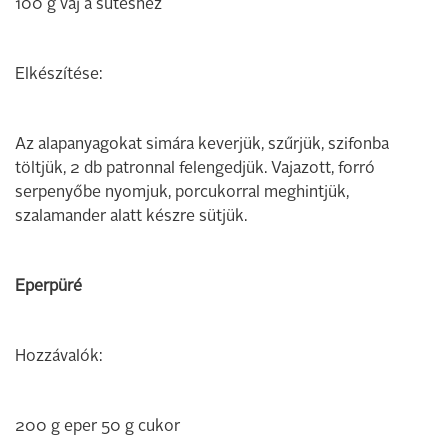
100 g vaj a sütéshez
Elkészítése:
Az alapanyagokat simára keverjük, szűrjük, szifonba
töltjük, 2 db patronnal felengedjük. Vajazott, forró
serpenyőbe nyomjuk, porcukorral meghintjük,
szalamander alatt készre sütjük.
Eperpüré
Hozzávalók:
200 g eper 50 g cukor