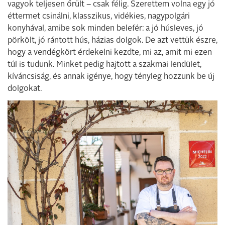
vagyok teljesen őrült – csak félig. Szerettem volna egy jó
éttermet csinálni, klasszikus, vidékies, nagypolgári
konyhával, amibe sok minden belefér: a jó húsleves, jó
pörkölt, jó rántott hús, házias dolgok. De azt vettük észre,
hogy a vendégkört érdekelni kezdte, mi az, amit mi ezen
túl is tudunk. Minket pedig hajtott a szakmai lendület,
kíváncsiság, és annak igénye, hogy tényleg hozzunk be új
dolgokat.