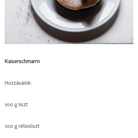
Kaiserschmarrn
Hozzávalók:
100 g liszt
100 g rétesliszt