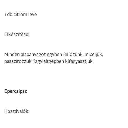
1 db citrom leve
Elkészítése:
Minden alapanyagot egyben felfőzünk, mixeljük,
passzírozzuk, fagylaltgépben kifagyasztjuk.
Epercsipsz
Hozzávalók: