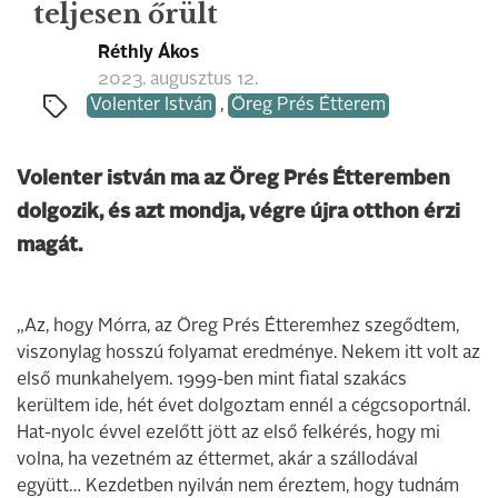
teljesen őrült
Réthly Ákos
2023. augusztus 12.
Volenter István
,
Öreg Prés Étterem
Volenter istván ma az Öreg Prés Étteremben
dolgozik, és azt mondja, végre újra otthon érzi
magát.
„Az, hogy Mórra, az Öreg Prés Étteremhez szegődtem,
viszonylag hosszú folyamat eredménye. Nekem itt volt az
első munkahelyem. 1999-ben mint fiatal szakács
kerültem ide, hét évet dolgoztam ennél a cégcsoportnál.
Hat-nyolc évvel ezelőtt jött az első felkérés, hogy mi
volna, ha vezetném az éttermet, akár a szállodával
együtt… Kezdetben nyilván nem éreztem, hogy tudnám