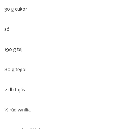
30 g cukor
só
190 g tej
80 g tejföl
2 db tojás
1⁄2 rúd vanília