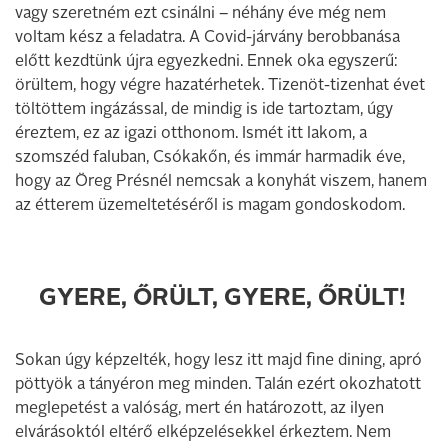
vagy szeretném ezt csinálni – néhány éve még nem
voltam kész a feladatra. A Covid-járvány berobbanása
előtt kezdtünk újra egyezkedni. Ennek oka egyszerű:
örültem, hogy végre hazatérhetek. Tizenöt-tizenhat évet
töltöttem ingázással, de mindig is ide tartoztam, úgy
éreztem, ez az igazi otthonom. Ismét itt lakom, a
szomszéd faluban, Csókakőn, és immár harmadik éve,
hogy az Öreg Présnél nemcsak a konyhát viszem, hanem
az étterem üzemeltetéséről is magam gondoskodom.
GYERE, ŐRÜLT, GYERE, ŐRÜLT!
Sokan úgy képzelték, hogy lesz itt majd fine dining, apró
pöttyök a tányéron meg minden. Talán ezért okozhatott
meglepetést a valóság, mert én határozott, az ilyen
elvárásoktól eltérő elképzelésekkel érkeztem. Nem