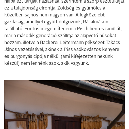
hiába ezt tartják háziasnak, szerintem a szörp esztétikáját
ez a tulajdonság elrontja. Zöldség és gyümölcs a
közelben sajnos nem nagyon van. A legközelebbi
gazdaság, amellyel együtt dolgozunk, Rácalmáson
található. Fontos megemlítenem a Pisch hentes famíliát,
már a második generáció szállítja az alapvető húsokat
hozzám, illetve a Backerei Leitermann pékséget Takács
János vezetésével, akinek a friss vadkovászos kenyere
és burgonyás cipója nélkül (ami kifejezetten nekünk
készül) nem lennénk azok, akik vagyunk.