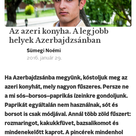
Az azeri konyha. A legjobb
helyek Azerbajdzsánban
Sümegi Noémi
2016. január 29.
Ha Azerbajdzsánba megyünk, kóstoljuk meg az
azeri konyhát, mely nagyon fűszeres. Persze ne
a mi sós–borsos–paprikás ízeinkre gondoljunk.
Paprikát egyáltalán nem használnak, sót és
borsot is csak módjával. Annál több zöld fűszert:
rozmaringot, kakukkfüvet, bazsalikomot és
mindenekelőtt kaprot. A pincérek mindenhol