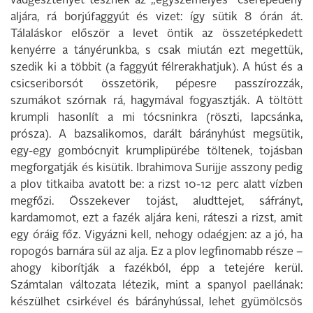
vadgesztenyét tesznek az „egyszemélyes” cserépedény
aljára, rá borjúfaggyút és vizet: így sütik 8 órán át.
Tálaláskor először a levet öntik az összetépkedett
kenyérre a tányérunkba, s csak miután ezt megettük,
szedik ki a többit (a faggyút félrerakhatjuk). A húst és a
csicseriborsót összetörik, pépesre passzírozzák,
szumákot szórnak rá, hagymával fogyasztják. A töltött
krumpli hasonlít a mi tócsninkra (röszti, lapcsánka,
prósza). A bazsalikomos, darált bárányhúst megsütik,
egy-egy gombócnyit krumplipürébe töltenek, tojásban
megforgatják és kisütik. Ibrahimova Surijje asszony pedig
a plov titkaiba avatott be: a rizst 10-12 perc alatt vízben
megfőzi. Összekever tojást, aludttejet, sáfrányt,
kardamomot, ezt a fazék aljára keni, ráteszi a rizst, amit
egy óráig főz. Vigyázni kell, nehogy odaégjen: az a jó, ha
ropogós barnára sül az alja. Ez a plov legfinomabb része –
ahogy kiborítják a fazékból, épp a tetejére kerül.
Számtalan változata létezik, mint a spanyol paellának:
készülhet csirkével és bárányhússal, lehet gyümölcsös