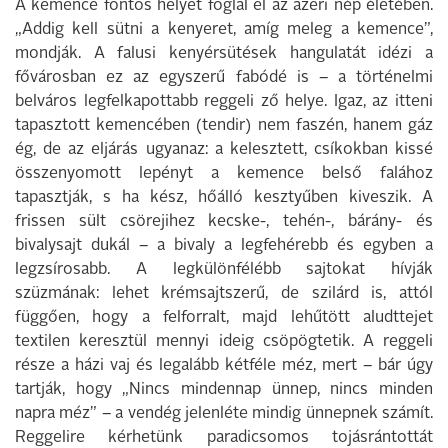
A kemence fontos helyet foglal el az azeri nép életében.
„Addig kell sütni a kenyeret, amíg meleg a kemence”,
mondják. A falusi kenyérsütések hangulatát idézi a
fővárosban ez az egyszerű fabódé is – a történelmi
belváros legfelkapottabb reggeli ző helye. Igaz, az itteni
tapasztott kemencében (tendir) nem faszén, hanem gáz
ég, de az eljárás ugyanaz: a kelesztett, csíkokban kissé
összenyomott lepényt a kemence belső falához
tapasztják, s ha kész, hőálló kesztyűben kiveszik. A
frissen sült csörejihez kecske-, tehén-, bárány- és
bivalysajt dukál – a bivaly a legfehérebb és egyben a
legzsírosabb. A legkülönfélébb sajtokat hívják
szüzmának: lehet krémsajtszerű, de szilárd is, attól
függően, hogy a felforralt, majd lehűtött aludttejet
textilen keresztül mennyi ideig csöpögtetik. A reggeli
része a házi vaj és legalább kétféle méz, mert – bár úgy
tartják, hogy „Nincs mindennap ünnep, nincs minden
napra méz” – a vendég jelenléte mindig ünnepnek számít.
Reggelire kérhetünk paradicsomos tojásrántottát