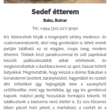
Sedef étterem
Baku, Bulvar
Tel.: +994 (50) 227-3090
Kis Velencének hívják a tengerparti sétány medence- és
csatornarendszerét, ahol még gondolázni is lehet: ennek
partján található ez az elegáns, csupa üveg, modern
étterem. Többek közt paradicsommal és sült paprikával
készült padlizsánsalátát adtak előételnek, és
megkóstolhattuk a dushbara levest az apró, hússal töltött
batyukkal. Megmutatták, hogy készül a dolma: Bakuban a
korianderrel ízesített, bárányhúsból, hagymából és rizsből
álló tölteléket úgy hajtogatják bele a savanyított
szőlőlevélbe, mint egy borítékba, így egy kis gombócot
kapunk, máshol pedig hosszúkás formájúra tekerik. Itt
találkoztunk a basturma nevű étellel is. Ez sós-fűszeres
lében pácolt húst jelent; a marhahúst, a csirkét és a