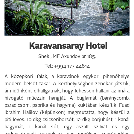
Karavansaray Hotel
Sheki, MF Axundov pr 185.
Tel.: +994 177 44814
A középkori falak, a karavánok egykori pihenőhelye
modern belsőt takar. A kerthelyiségben zenekar játszik,
ám időnként elhallgatnak, hogy lehessen hallani az imára
hívogató müezzin hangját. A buglamát (báránycomb,
paradicsom, paprika és hagyma) kuktában készítik. Fuad
Ibrahim Halilov (képünkön) megmutatta, hogy készül a
piti leves. 10 dkg csicseriborsót, 12 dkg borjúhúst, 1 kanál
hagymát, 1 kanál sót, egy aszalt szilvát és egy