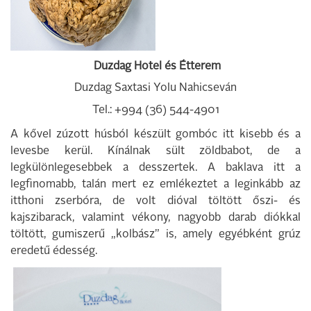
Duzdag Hotel és Étterem
Duzdag Saxtasi Yolu Nahicseván
Tel.: +994 (36) 544-4901
A kővel zúzott húsból készült gombóc itt kisebb és a
levesbe kerül. Kínálnak sült zöldbabot, de a
legkülönlegesebbek a desszertek. A baklava itt a
legfinomabb, talán mert ez emlékeztet a leginkább az
itthoni zserbóra, de volt dióval töltött őszi- és
kajszibarack, valamint vékony, nagyobb darab diókkal
töltött, gumiszerű „kolbász” is, amely egyébként grúz
eredetű édesség.