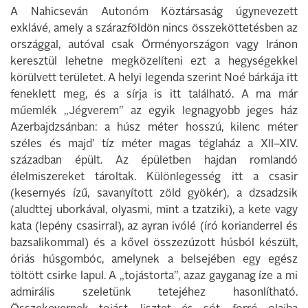
A Nahicseván Autonóm Köztársaság úgynevezett
exklávé, amely a szárazföldön nincs összeköttetésben az
országgal, autóval csak Örményországon vagy Iránon
keresztül lehetne megközelíteni ezt a hegységekkel
körülvett területet. A helyi legenda szerint Noé bárkája itt
feneklett meg, és a sírja is itt található. A ma már
műemlék „Jégverem” az egyik legnagyobb jeges ház
Azerbajdzsánban: a húsz méter hosszú, kilenc méter
széles és majd’ tíz méter magas téglaház a XII–XIV.
században épült. Az épületben hajdan romlandó
élelmiszereket tároltak. Különlegesség itt a csasir
(kesernyés ízű, savanyított zöld gyökér), a dzsadzsik
(aludttej uborkával, olyasmi, mint a tzatziki), a kete vagy
kata (lepény csasirral), az ayran ivólé (író korianderrel és
bazsalikommal) és a kővel összezúzott húsból készült,
óriás húsgombóc, amelynek a belsejében egy egész
töltött csirke lapul. A „tojástorta”, azaz gayganag íze a mi
admirális szeletünk tetejéhez hasonlítható.