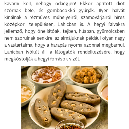
kavarni kell, nehogy odaégjen! Ekkor aprított diót
szórnak bele, és gombócokká gyúrják. Ilyen halvát
kínálnak a rézműves műhelyeiről, szamovárjairól híres
középkori településen, Lahicban is. A hegyi falvakra
jellemző, hogy önellátóak, tejben, húsban, gyümölcsben
nem szorulnak senkire; az almájuknak például olyan nagy
a vastartalma, hogy a harapás nyoma azonnal megbarnul.
Lahicban ivókút áll a látogatók rendelkezésére, hogy
megkóstolják a hegyi források vizét.