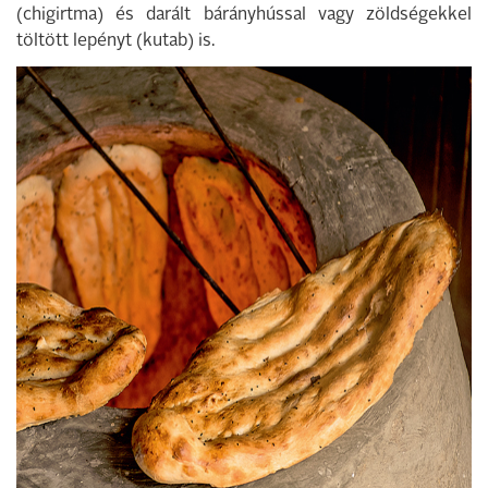
(chigirtma) és darált bárányhússal vagy zöldségekkel
töltött lepényt (kutab) is.