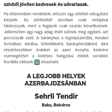
szívből jövően kedvesek és udvariasak.
Ha étteremben rendelünk, először egy előétel-válogatást
kérjünk. Az előételből azonban csak módjával
falatozzunk, mert a fogások csak ezután következnek.
Jellemzően egy nagy adag ételt sütnek meg egyben, azt
porciózzák szét. A bárányhús a legnépszerűbb, minden
formában: darálva, töltelékként, báránybordaként. Akit
részletesebben érdekel az azeri konyha, kedvére
csemegézhet a keleties hangzású ételek soraiból.
Korábbi cikkünk
itt
olvasható.
A LEGJOBB HELYEK
AZERBAJDZSÁNBAN
Sehrli Tendir
Baku, Belváros