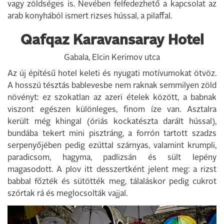
vagy zöldséges is. Nevében felfedezhető a kapcsolat az
arab konyhából ismert rizses hússal, a pilaffal.
Qafqaz Karavansaray Hotel
Gabala, Elcin Kerimov utca
Az új építésű hotel keleti és nyugati motívumokat ötvöz.
A hosszú tésztás bablevesbe nem raknak semmilyen zöld
növényt: ez szokatlan az azeri ételek között, a babnak
viszont egészen különleges, finom íze van. Asztalra
került még khingal (óriás kockatészta darált hússal),
bundába tekert mini pisztráng, a forrón tartott szadzs
serpenyőjében pedig ezúttal szárnyas, valamint krumpli,
paradicsom, hagyma, padlizsán és sült lepény
magasodott. A plov itt desszertként jelent meg: a rizst
babbal főzték és sütötték meg, tálaláskor pedig cukrot
szórtak rá és meglocsolták vajjal.