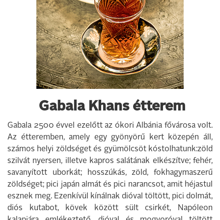
Gabala Khans étterem
Gabala 2500 évvel ezelőtt az ókori Albánia fővárosa volt.
Az étteremben, amely egy gyönyörű kert közepén áll,
számos helyi zöldséget és gyümölcsöt kóstolhatunk:zöld
szilvát nyersen, illetve kapros salátának elkészítve; fehér,
savanyított uborkát; hosszúkás, zöld, fokhagymaszerű
zöldséget; pici japán almát és pici narancsot, amit héjastul
esznek meg. Ezenkívül kínálnak dióval töltött, pici dolmát,
diós kutabot, kövek között sült csirkét, Napóleon