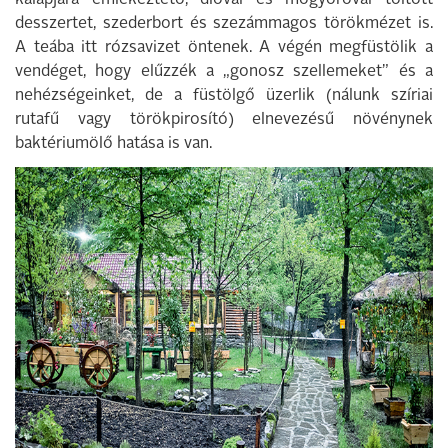
kalapjára emlékeztető, dióval és mogyoróval töltött
desszertet, szederbort és szezámmagos törökmézet is.
A teába itt rózsavizet öntenek. A végén megfüstölik a
vendéget, hogy elűzzék a „gonosz szellemeket” és a
nehézségeinket, de a füstölgő üzerlik (nálunk szíriai
rutafű vagy törökpirosító) elnevezésű növénynek
baktériumölő hatása is van.