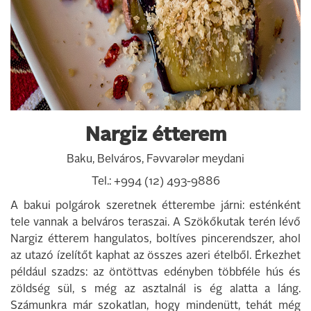
Nargiz étterem
Baku, Belváros,
Fəvvarələr
meydani
Tel.: +994 (12) 493-9886
A bakui polgárok szeretnek étterembe járni: esténként
tele vannak a belváros teraszai. A Szökőkutak terén lévő
Nargiz étterem hangulatos, boltíves pincerendszer, ahol
az utazó ízelítőt kaphat az összes azeri ételből. Érkezhet
például szadzs: az öntöttvas edényben többféle hús és
zöldség sül, s még az asztalnál is ég alatta a láng.
Számunkra már szokatlan, hogy mindenütt, tehát még