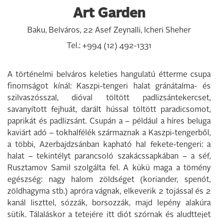
Art Garden
Baku, Belváros, 22 Asef Zeynalli, Icheri Sheher
Tel.: +994 (12) 492-1331
A történelmi belváros keleties hangulatú étterme csupa
finomságot kínál: Kaszpi-tengeri halat gránátalma- és
szilvaszósszal, dióval töltött padlizsántekercset,
savanyított fejhuát, darált hússal töltött paradicsomot,
paprikát és padlizsánt. Csupán a – például a híres beluga
kaviárt adó – tokhalfélék származnak a Kaszpi-tengerből,
a többi, Azerbajdzsánban kapható hal fekete-tengeri: a
halat – tekintélyt parancsoló szakácssapkában – a séf,
Rusztamov Samil szolgálta fel. A kükü maga a tömény
egészség: nagy halom zöldséget (koriander, spenót,
zöldhagyma stb.) apróra vágnak, elkeverik 2 tojással és 2
kanál liszttel, sózzák, borsozzák, majd lepény alakúra
sütik. Tálaláskor a tetejére itt diót szórnak és aludttejet