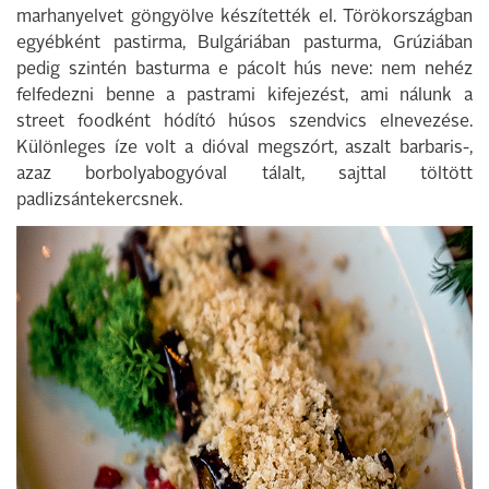
marhanyelvet göngyölve készítették el. Törökországban
egyébként pastirma, Bulgáriában pasturma, Grúziában
pedig szintén basturma e pácolt hús neve: nem nehéz
felfedezni benne a pastrami kifejezést, ami nálunk a
street foodként hódító húsos szendvics elnevezése.
Különleges íze volt a dióval megszórt, aszalt barbaris-,
azaz borbolyabogyóval tálalt, sajttal töltött
padlizsántekercsnek.