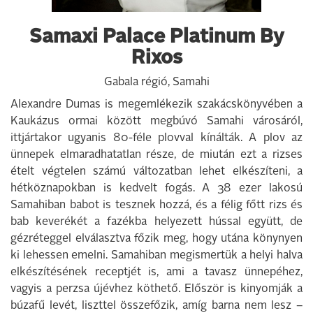
Samaxi Palace Platinum By
Rixos
Gabala régió, Samahi
Alexandre Dumas is megemlékezik szakácskönyvében a
Kaukázus ormai között megbúvó Samahi városáról,
ittjártakor ugyanis 80-féle plovval kínálták. A plov az
ünnepek elmaradhatatlan része, de miután ezt a rizses
ételt végtelen számú változatban lehet elkészíteni, a
hétköznapokban is kedvelt fogás. A 38 ezer lakosú
Samahiban babot is tesznek hozzá, és a félig főtt rizs és
bab keverékét a fazékba helyezett hússal együtt, de
gézréteggel elválasztva főzik meg, hogy utána könynyen
ki lehessen emelni. Samahiban megismertük a helyi halva
elkészítésének receptjét is, ami a tavasz ünnepéhez,
vagyis a perzsa újévhez köthető. Először is kinyomják a
búzafű levét, liszttel összefőzik, amíg barna nem lesz –