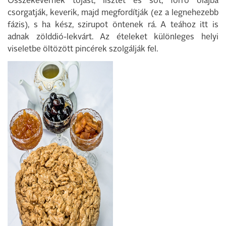
Összekevernek tojást, lisztet és sót, forró olajba
csorgatják, keverik, majd megfordítják (ez a legnehezebb
fázis), s ha kész, szirupot öntenek rá. A teához itt is
adnak zölddió-lekvárt. Az ételeket különleges helyi
viseletbe öltözött pincérek szolgálják fel.