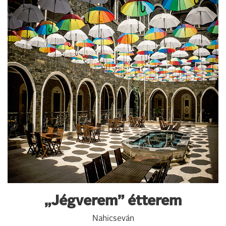
„Jégverem” étterem
Nahicseván