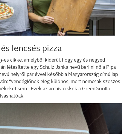
és lencsés pizza
9-es cikke, amelyből kiderül, hogy egy és negyed
án létesítette egy Schulz Janka nevű berlini nő a Pipa
nevű helyről pár évvel később a Magyarország című lap
ván: “vendéglőnek elég különös, mert nemcsak szeszes
rmékeket sem.” Ezek az archív cikkek a GreenGorilla
lvashatóak.