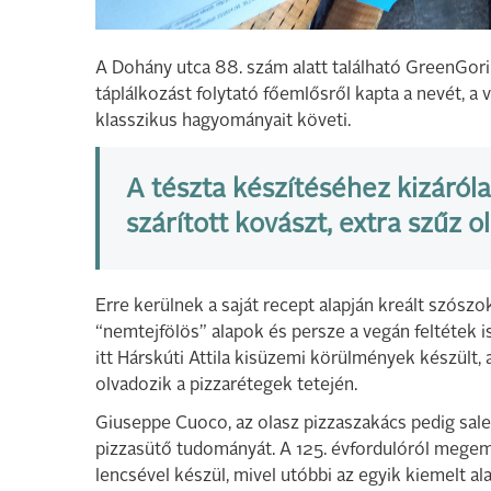
A Dohány utca 88. szám alatt található GreenGoril
táplálkozást folytató főemlősről kapta a nevét, a 
klasszikus hagyományait követi.
A tészta készítéséhez kizárólag
szárított kovászt, extra szűz o
Erre kerülnek a saját recept alapján kreált szószo
“nemtejfölös” alapok és persze a vegán feltétek i
itt Hárskúti Attila kisüzemi körülmények készült
olvadozik a pizzarétegek tetején.
Giuseppe Cuoco, az olasz pizzaszakács pedig sal
pizzasütő tudományát. A 125. évfordulóról megem
lencsével készül, mivel utóbbi az egyik kiemelt a