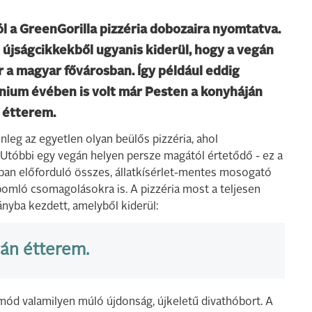
 a GreenGorilla pizzéria dobozaira nyomtatva.
i újságcikkekből ugyanis kiderül, hogy a vegán
 a magyar fővárosban. Így például eddig
enium évében is volt már Pesten a konyháján
 étterem.
nleg az egyetlen olyan beülős pizzéria, ahol
Utóbbi egy vegán helyen persze magától értetődő - ez a
iában előforduló összes, állatkísérlet-mentes mosogató
ebomló csomagolásokra is. A pizzéria most a teljesen
yba kezdett, amelyből kiderül:
gán étterem.
mód valamilyen múló újdonság, újkeletű divathóbort. A