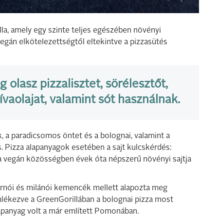
la, amely egy szinte teljes egészében növényi
vegán elkötelezettségtől eltekintve a pizzasütés
 olasz pizzalisztet, sörélesztőt,
lívaolajat, valamint sót használnak.
k, a paradicsomos öntet és a bolognai, valamint a
s. Pizza alapanyagok esetében a sajt kulcskérdés:
, a vegán közösségben évek óta népszerű növényi sajtja
ernói és milánói kemencék mellett alapozta meg
lékezve a GreenGorillában a bolognai pizza most
lapanyag volt a már említett Pomonában.