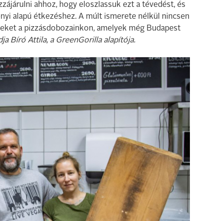
ájárulni ahhoz, hogy eloszlassuk ezt a tévedést, és
nyi alapú étkezéshez. A múlt ismerete nélkül nincsen
híreket a pizzásdobozainkon, amelyek még Budapest
a Bíró Attila, a GreenGorilla alapítója.