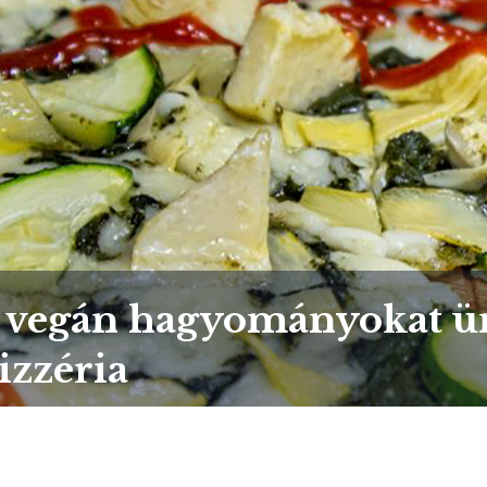
ti vegán hagyományokat ü
izzéria