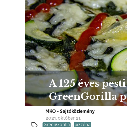
A 125 éves pes
GreenGorilla p
MKO - Sajtóközlemény
2021. október 21.
GreenGorilla
,
pizzéria