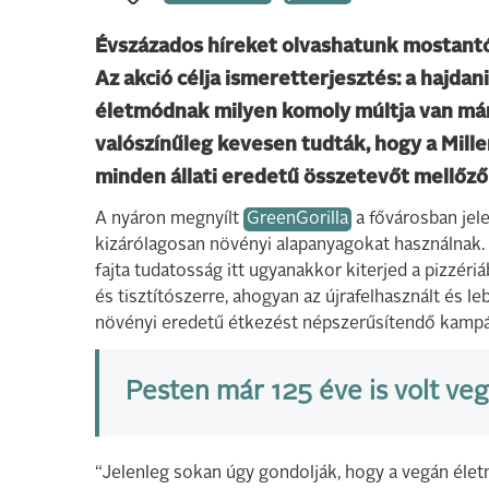
Évszázados híreket olvashatunk mostantól
Az akció célja ismeretterjesztés: a hajdan
életmódnak milyen komoly múltja van már
valószínűleg kevesen tudták, hogy a Mill
minden állati eredetű összetevőt mellőző
A nyáron megnyílt
GreenGorilla
a fővárosban jele
kizárólagosan növényi alapanyagokat használnak. 
fajta tudatosság itt ugyanakkor kiterjed a pizzér
és tisztítószerre, ahogyan az újrafelhasznált és l
növényi eredetű étkezést népszerűsítendő kampán
Pesten már 125 éve is volt ve
“Jelenleg sokan úgy gondolják, hogy a vegán élet