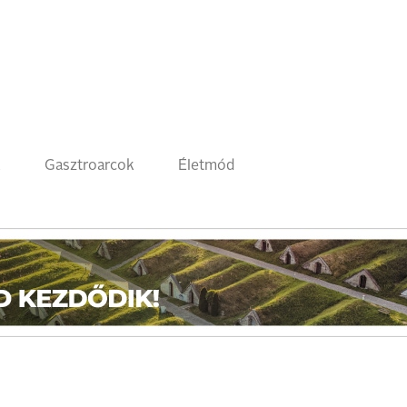
k
Gasztroarcok
Életmód