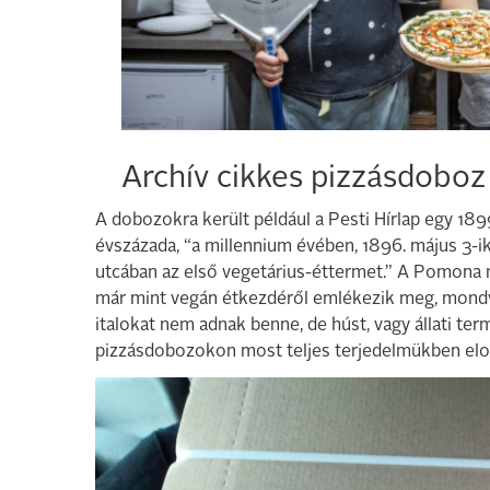
Archív cikkes pizzásdoboz 
A dobozokra került például a Pesti Hírlap egy 189
évszázada, “a millennium évében, 1896. május 3-ik
utcában az első vegetárius-éttermet.” A Pomona 
már mint vegán étkezdéről emlékezik meg, mond
italokat nem adnak benne, de húst, vagy állati te
pizzásdobozokon most teljes terjedelmükben elo