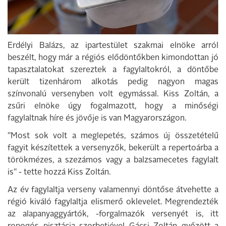
Erdélyi Balázs, az ipartestület szakmai elnöke arról
beszélt, hogy már a régiós elődöntőkben kimondottan jó
tapasztalatokat szereztek a fagylaltokról, a döntőbe
került tizenhárom alkotás pedig nagyon magas
színvonalú versenyben volt egymással. Kiss Zoltán, a
zsűri elnöke úgy fogalmazott, hogy a minőségi
fagylaltnak híre és jövője is van Magyarországon.
"Most sok volt a meglepetés, számos új összetételű
fagyit készítettek a versenyzők, bekerült a repertoárba a
törökmézes, a szezámos vagy a balzsamecetes fagylalt
is" - tette hozzá Kiss Zoltán.
Az év fagylaltja verseny valamennyi döntőse átvehette a
régió kiváló fagylaltja elismerő oklevelet. Megrendezték
az alapanyaggyártók, -forgalmazók versenyét is, itt