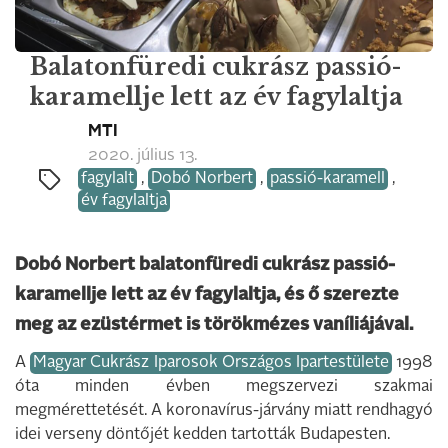
Balatonfüredi cukrász passió-
karamellje lett az év fagylaltja
MTI
2020. július 13.
fagylalt
,
Dobó Norbert
,
passió-karamell
,
év fagylaltja
Dobó Norbert balatonfüredi cukrász passió-
karamellje lett az év fagylaltja, és ő szerezte
meg az ezüstérmet is törökmézes vaníliájával.
A
Magyar Cukrász Iparosok Országos Ipartestülete
1998
óta minden évben megszervezi szakmai
megmérettetését. A koronavírus-járvány miatt rendhagyó
idei verseny döntőjét kedden tartották Budapesten.