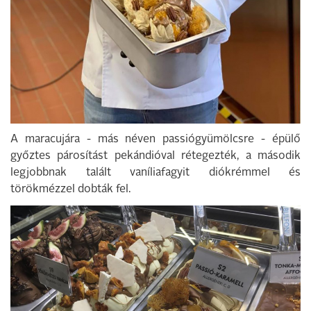
A maracujára - más néven passiógyümölcsre - épülő
győztes párosítást pekándióval rétegezték, a második
legjobbnak talált vaníliafagyit diókrémmel és
törökmézzel dobták fel.