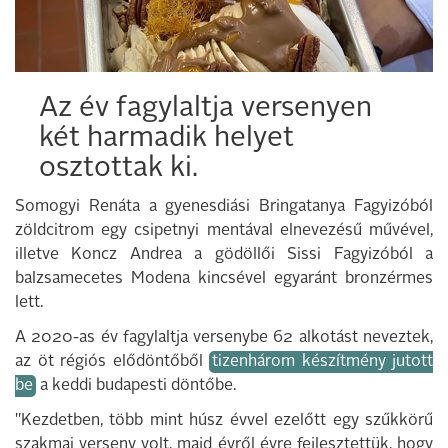
Az év fagylaltja versenyen
két harmadik helyet
osztottak ki.
Somogyi Renáta a gyenesdiási Bringatanya Fagyizóból
zöldcitrom egy csipetnyi mentával elnevezésű művével,
illetve Koncz Andrea a gödöllői Sissi Fagyizóból a
balzsamecetes Modena kincsével egyaránt bronzérmes
lett.
A 2020-as év fagylaltja versenybe 62 alkotást neveztek,
az öt régiós elődöntőből
tizenhárom készítmény jutott
be
a keddi budapesti döntőbe.
"Kezdetben, több mint húsz évvel ezelőtt egy szűkkörű
szakmai verseny volt, majd évről évre fejlesztettük, hogy