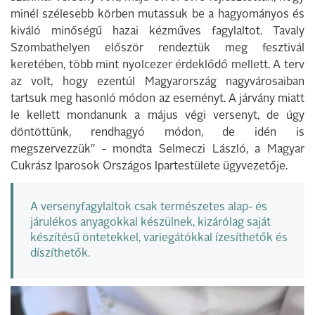
minél szélesebb körben mutassuk be a hagyományos és
kiváló minőségű hazai kézműves fagylaltot. Tavaly
Szombathelyen először rendeztük meg fesztivál
keretében, több mint nyolcezer érdeklődő mellett. A terv
az volt, hogy ezentúl Magyarország nagyvárosaiban
tartsuk meg hasonló módon az eseményt. A járvány miatt
le kellett mondanunk a május végi versenyt, de úgy
döntöttünk, rendhagyó módon, de idén is
megszervezzük" - mondta Selmeczi László, a Magyar
Cukrász Iparosok Országos Ipartestülete ügyvezetője.
A versenyfagylaltok csak természetes alap- és
járulékos anyagokkal készülnek, kizárólag saját
készítésű öntetekkel, variegátókkal ízesíthetők és
díszíthetők.