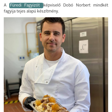
A
Füredi Fagyizót
képviselő Dobó Norbert mindkét
fagyija tejes alapú készítmény.