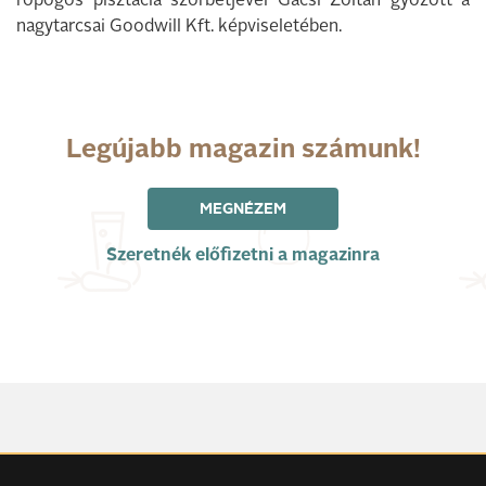
ropogós pisztácia szorbetjével Gácsi Zoltán győzött a
nagytarcsai Goodwill Kft. képviseletében.
Legújabb magazin számunk!
MEGNÉZEM
Szeretnék előfizetni a magazinra