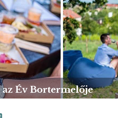
z az Év Bortermelője
2