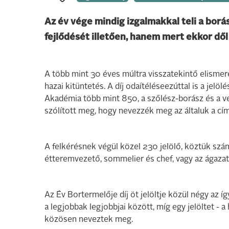
Az év vége mindig izgalmakkal teli a bor
fejlődését illetően, hanem mert ekkor dől 
A több mint 30 éves múltra visszatekintő elismer
hazai kitüntetés. A díj odaítéléseezúttal is a jelö
Akadémia több mint 850, a szőlész-borász és a v
szólított meg, hogy nevezzék meg az általuk a cí
A felkérésnek végül közel 230 jelölő, köztük szá
étteremvezető, sommelier és chef, vagy az ágaz
Az Év Bortermelője díj öt jelöltje közül négy az 
a legjobbak legjobbjai között, míg egy jelöltet -
közösen neveztek meg.