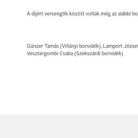
A díjért versengők között voltak még az alábbi b
Günzer Tamás (Villányi borvidék), Lamport József 
Vesztergombi Csaba (Szekszárdi borvidék)