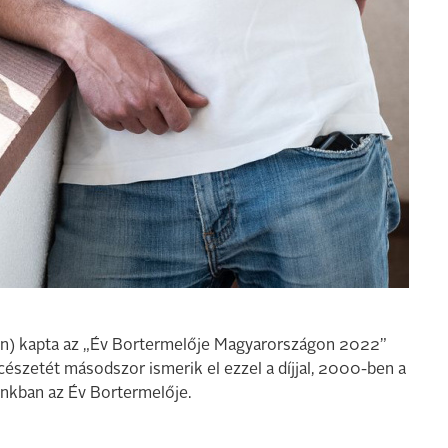
pen) kapta az „Év Bortermelője Magyarországon 2022”
cészetét másodszor ismerik el ezzel a díjjal, 2000-ben a
zánkban az Év Bortermelője.