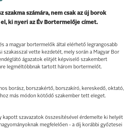
ász szakma számára, nem csak az új borok
el, ki nyeri az Év Bortermelője címet.
és a magyar bortermelők által elérhető legrangosabb
lési szakasszal vette kezdetét, mely során a Magyar Bor
endéglátó ágazatok elitjét képviselő szakembert
mre legméltóbbnak tartott három bortermelőt.
mos borász, borszakértő, borszakíró, kereskedő, oktató,
athoz más módon kötődő szakember tett eleget.
így kapott szavazatok összesítésével érdemelte ki helyét
 a hagyományoknak megfelelően - a díj korábbi győztesei