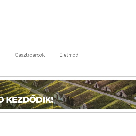
k
Gasztroarcok
Életmód