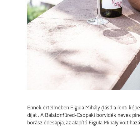
Ennek értelmében Figula Mihály (lásd a fenti ké
díjat . A Balatonfüred-Csopaki borvidék neves pin
borász édesapja, az alapító Figula Mihály volt ha