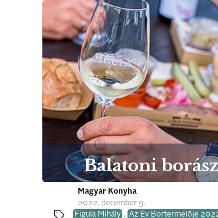
Balatoni borás
Magyar Konyha
2022. december 9.
Figula Mihály
,
Az Év Bortermelője 202