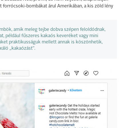
 forrócsoki-bombákat árul Amerikában, a kis zöld lény
mbök, amik meleg tejbe dobva szépen feloldódnak,
at, például fűszeres kakaós keveréket vagy mini
et praktikusságuk mellett annak is köszönhetik,
xáló „kakaózást”.