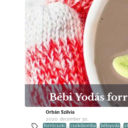
Bébi Yodás forró
Orbán Szilvia
2020. december 30.
forrócsoki
,
csokibomba
,
bébiyoda
,
s