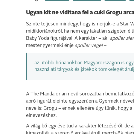
Ugyan kit ne vidítana fel a cuki Grogu ar
Szinte teljesen mindegy, hogy ismerjük-e a Star 
midikloriánokról, ha nem egy lakatlan szigeten él
Baby Yoda figurájával. A karakter – aki
spoiler aler
mester gyermeki énje
spoiler vége!
–
az utóbbi hónapokban Magyarországon is egy 
használati tárgyak és játékok tömkelegét árulj
A The Mandalorian nevű sorozatban bemutatkozó, 
apró figurát eleinte egyszerűen a Gyermek névvel i
neve is: Grogu – ennek ellenére úgy tűnik, hogy 
elnevezéshez.
A világ bő egy éve tud a karakter létezéséről, de a
kimaxolták a szereplő arcával árult merch-ök piacr