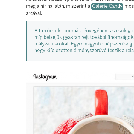
meg a hír hallatán, miszerint a
Galerie Candy
most
arcával.
A forrócsoki-bombák lényegében kis csokigö
míg belsejük gyakran rejt további finomságok
mályvacukrokat. Egyre nagyobb népszerűségük
hogy kifejezetten élményszerűvé teszik a rela