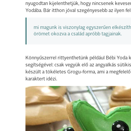
nyugodtan kijelenthetjük, hogy nincsenek kevese
Yodába. Bár itthon jóval szegényesebb az ilyen felh
mi magunk is viszonylag egyszerűen elkészíthe
örömet okozva a család apróbb tagjainak.
Könnyűszerrel rittyenthetünk például Bébi Yoda 
segítségével: csak vegyük elő az angyalkás sütikisz
készült a tökéletes Grogu-forma, ami a megfelelő
karaktert idézi.