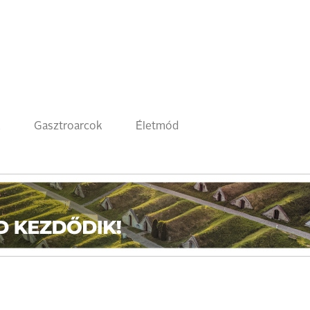
k
Gasztroarcok
Életmód