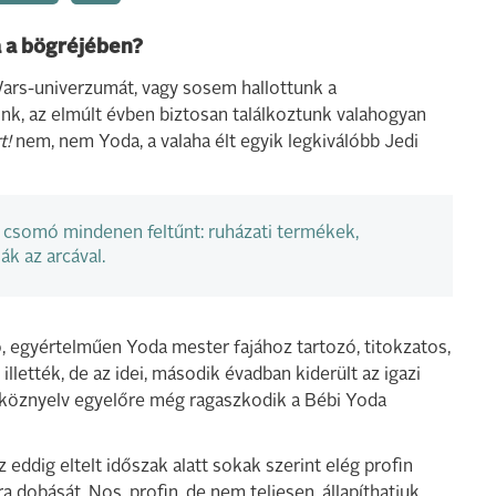
ca a bögréjében?
Wars-univerzumát, vagy sosem hallottunk a
ünk, az elmúlt évben biztosan találkoztunk valahogyan
t!
nem, nem Yoda, a valaha élt egyik legkiválóbb Jedi
csomó mindenen feltűnt: ruházati termékek,
ák az arcával.
egyértelműen Yoda mester fajához tartozó, titokzatos,
llették, de az idei, második évadban kiderült az igazi
a köznyelv egyelőre még ragaszkodik a Bébi Yoda
z eddig eltelt időszak alatt sokak szerint elég profin
a dobását. Nos, profin, de nem teljesen, állapíthatjuk