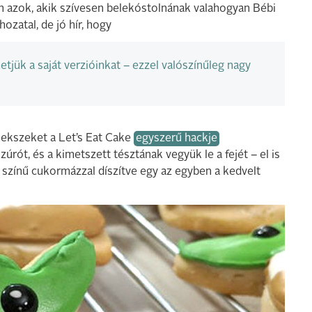
n azok, akik szívesen belekóstolnának valahogyan Bébi
ozatal, de jó hír, hogy
tjük a saját verzióinkat – ezzel valószínűleg nagy
kekszeket a Let’s Eat Cake
egyszerű hackje
úrót, és a kimetszett tésztának vegyük le a fejét – el is
 színű cukormázzal díszítve egy az egyben a kedvelt