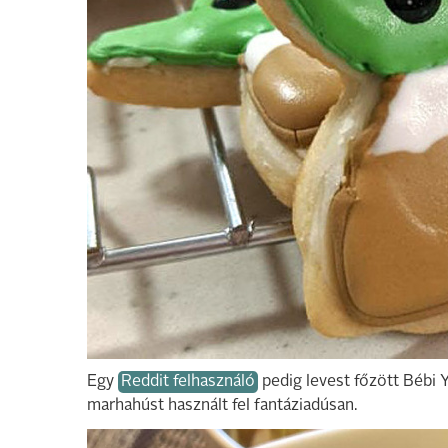
Egy
Reddit felhasználó
pedig levest főzött Bébi Y
marhahúst használt fel fantáziadúsan.