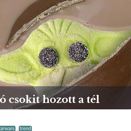
 csokit hozott a tél
tarwars
,
trend