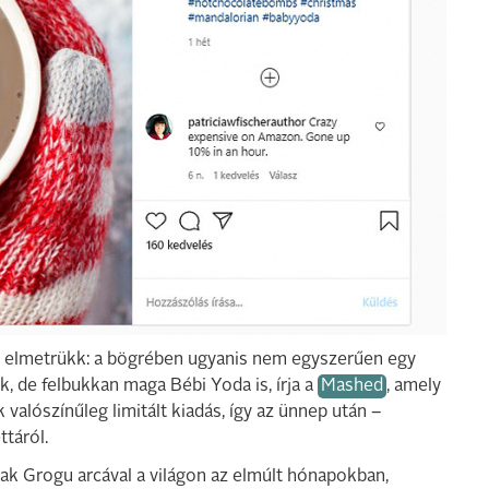
 elmetrükk: a bögrében ugyanis nem egyszerűen egy
k, de felbukkan maga Bébi Yoda is, írja a
Mashed
, amely
k valószínűleg limitált kiadás, így az ünnep után –
ttáról.
ak Grogu arcával a világon az elmúlt hónapokban,