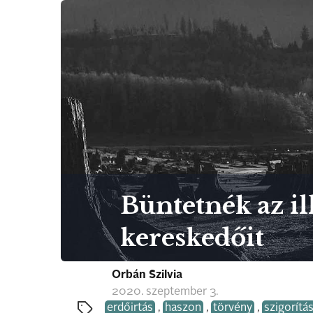
Büntetnék az il
kereskedőit
Orbán Szilvia
2020. szeptember 3.
erdőirtás
,
haszon
,
törvény
,
szigorítá