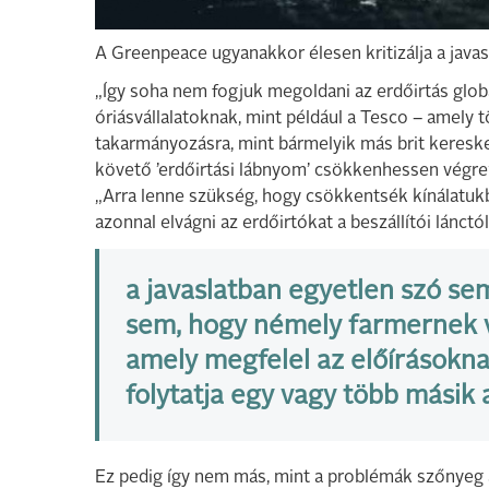
A Greenpeace ugyanakkor élesen kritizálja a javasl
„Így soha nem fogjuk megoldani az erdőirtás glob
óriásvállalatoknak, mint például a Tesco – amely t
takarmányozásra, mint bármelyik más brit keresked
követő ’erdőirtási lábnyom’ csökkenhessen végre”
„Arra lenne szükség, hogy csökkentsék kínálatuk
azonnal elvágni az erdőirtókat a beszállítói lánctó
a javaslatban egyetlen szó sem
sem, hogy némely farmernek 
amely megfelel az előírásokna
folytatja egy vagy több másik 
Ez pedig így nem más, mint a problémák szőnyeg alá