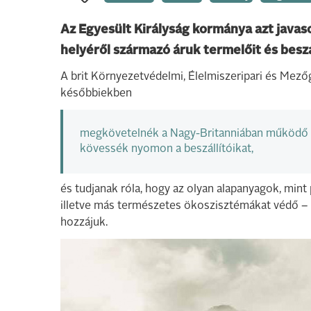
Az Egyesült Királyság kormánya azt javaso
helyéről származó áruk termelőit és besz
A brit Környezetvédelmi, Élelmiszeripari és Mez
későbbiekben
megkövetelnék a Nagy-Britanniában működő vá
kövessék nyomon a beszállítóikat,
és tudjanak róla, hogy az olyan alapanyagok, mint 
illetve más természetes ökoszisztémákat védő – he
hozzájuk.