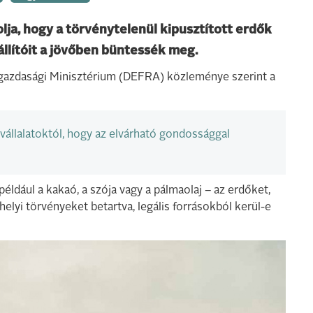
lja, hogy a törvénytelenül kipusztított erdők
állítóit a jövőben büntessék meg.
őgazdasági Minisztérium (DEFRA) közleménye szerint a
llalatoktól, hogy az elvárható gondossággal
például a kakaó, a szója vagy a pálmaolaj – az erdőket,
lyi törvényeket betartva, legális forrásokból kerül-e