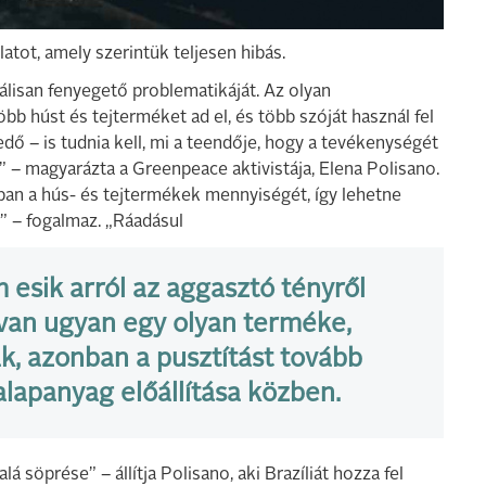
atot, amely szerintük teljesen hibás.
álisan fenyegető problematikáját. Az olyan
öbb húst és tejterméket ad el, és több szóját használ fel
ő – is tudnia kell, mi a teendője, hogy a tevékenységét
 – magyarázta a Greenpeace aktivistája, Elena Polisano.
ban a hús- és tejtermékek mennyiségét, így lehetne
l” – fogalmaz. „Ráadásul
 esik arról az aggasztó tényről
van ugyan egy olyan terméke,
k, azonban a pusztítást tovább
alapanyag előállítása közben.
 söprése” – állítja Polisano, aki Brazíliát hozza fel