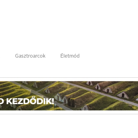
k
Gasztroarcok
Életmód