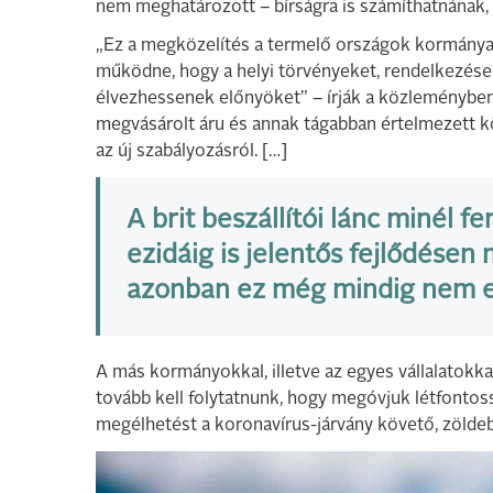
nem meghatározott – bírságra is számíthatnának, h
„Ez a megközelítés a termelő országok kormánya
működne, hogy a helyi törvényeket, rendelkezések
élvezhessenek előnyöket” – írják a közleményben.
megvásárolt áru és annak tágabban értelmezett k
az új szabályozásról. […]
A brit beszállítói lánc minél 
ezidáig is jelentős fejlődésen
azonban ez még mindig nem e
A más kormányokkal, illetve az egyes vállalatok
tovább kell folytatnunk, hogy megóvjuk létfontos
megélhetést a koronavírus-járvány követő, zöldeb