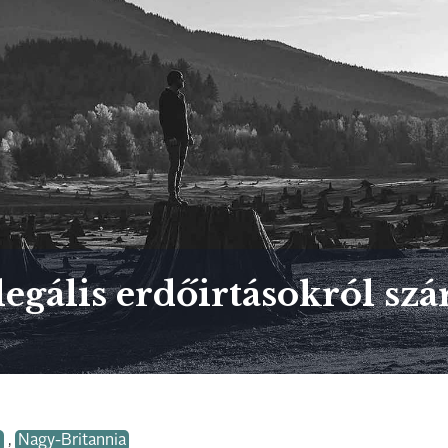
legális erdőirtásokról s
s
,
Nagy-Britannia