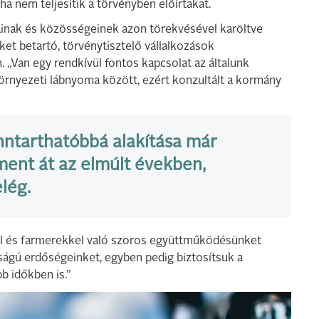
a nem teljesítik a törvényben előírtakat.
inak és közösségeinek azon törekvésével karöltve
et betartó, törvénytisztelő vállalkozások
 „Van egy rendkívül fontos kapcsolat az általunk
örnyezeti lábnyoma között, ezért konzultált a kormány
fenntarthatóbbá alakítása már
 ment át az elmúlt években,
lég.
kal és farmerekkel való szoros együttműködésünket
ságú erdőségeinket, egyben pedig biztosítsuk a
b időkben is.”