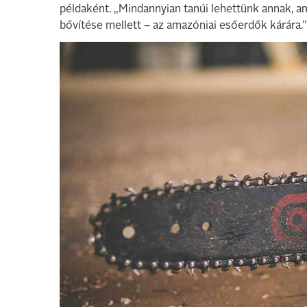
példaként. „Mindannyian tanúi lehettünk annak, a
bővítése mellett – az amazóniai esőerdők kárára.”