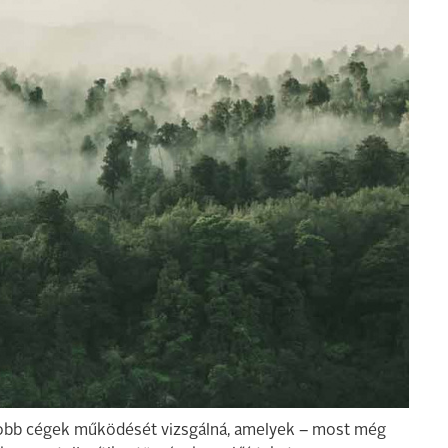
yobb cégek működését vizsgálná, amelyek – most még