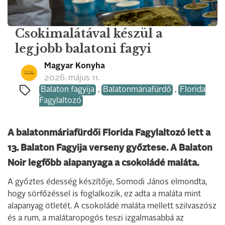
Csokimalátával készül a
legjobb balatoni fagyi
Magyar Konyha
2026. május 11.
Balaton fagyija
,
Balatonmáriafürdő
,
Florida
Fagylaltozó
A balatonmáriafürdői Florida Fagylaltozó lett a
13. Balaton Fagyija verseny győztese. A Balaton
Noir legfőbb alapanyaga a csokoládé maláta.
A győztes édesség készítője, Somodi János elmondta,
hogy sörfőzéssel is foglalkozik, ez adta a maláta mint
alapanyag ötletét. A csokoládé maláta mellett szilvaszósz
és a rum, a malátaropogós teszi izgalmasabbá az