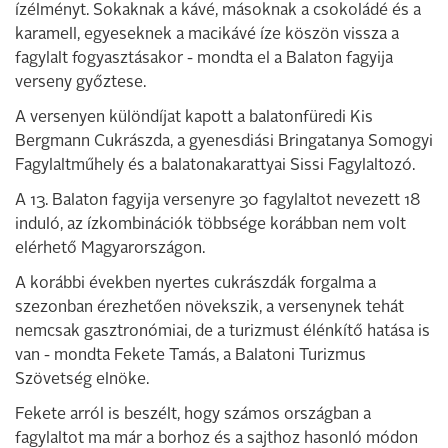
ízélményt. Sokaknak a kávé, másoknak a csokoládé és a
karamell, egyeseknek a macikávé íze köszön vissza a
fagylalt fogyasztásakor - mondta el a Balaton fagyija
verseny győztese.
A versenyen különdíjat kapott a balatonfüredi Kis
Bergmann Cukrászda, a gyenesdiási Bringatanya Somogyi
Fagylaltműhely és a balatonakarattyai Sissi Fagylaltozó.
A 13. Balaton fagyija versenyre 30 fagylaltot nevezett 18
induló, az ízkombinációk többsége korábban nem volt
elérhető Magyarországon.
A korábbi években nyertes cukrászdák forgalma a
szezonban érezhetően növekszik, a versenynek tehát
nemcsak gasztronómiai, de a turizmust élénkítő hatása is
van - mondta Fekete Tamás, a Balatoni Turizmus
Szövetség elnöke.
Fekete arról is beszélt, hogy számos országban a
fagylaltot ma már a borhoz és a sajthoz hasonló módon