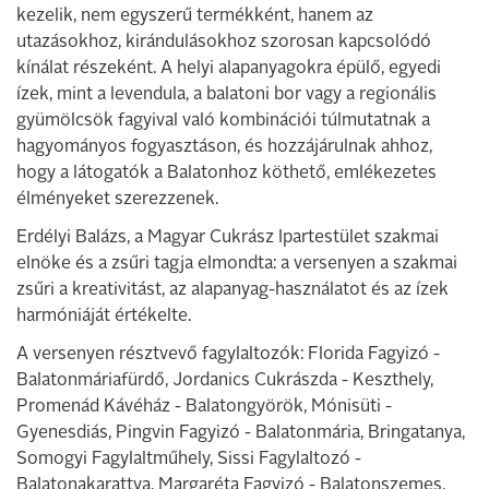
kezelik, nem egyszerű termékként, hanem az
utazásokhoz, kirándulásokhoz szorosan kapcsolódó
kínálat részeként. A helyi alapanyagokra épülő, egyedi
ízek, mint a levendula, a balatoni bor vagy a regionális
gyümölcsök fagyival való kombinációi túlmutatnak a
hagyományos fogyasztáson, és hozzájárulnak ahhoz,
hogy a látogatók a Balatonhoz köthető, emlékezetes
élményeket szerezzenek.
Erdélyi Balázs, a Magyar Cukrász Ipartestület szakmai
elnöke és a zsűri tagja elmondta: a versenyen a szakmai
zsűri a kreativitást, az alapanyag-használatot és az ízek
harmóniáját értékelte.
A versenyen résztvevő fagylaltozók: Florida Fagyizó -
Balatonmáriafürdő, Jordanics Cukrászda - Keszthely,
Promenád Kávéház - Balatongyörök, Mónisüti -
Gyenesdiás, Pingvin Fagyizó - Balatonmária, Bringatanya,
Somogyi Fagylaltműhely, Sissi Fagylaltozó -
Balatonakarattya, Margaréta Fagyizó - Balatonszemes,