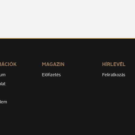
MÁCIÓK
MAGAZIN
HÍRLEVÉL
zum
Előfizetés
Feliratkozás
lat
elem