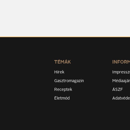
TÉMÁK
INFOR
Hírek
Impress
Gasztromagazin
Médiaaján
Receptek
ÁSZF
Életmód
Adatvéd