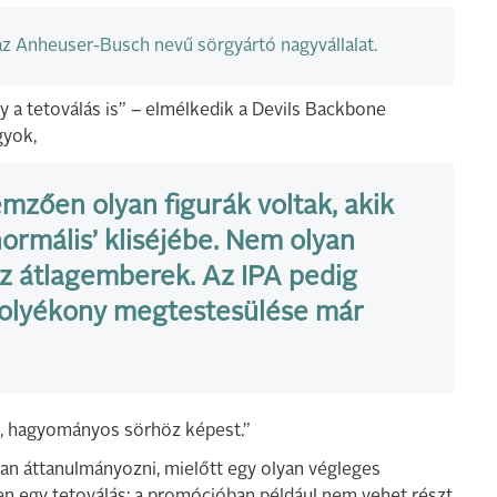
z Anheuser-Busch nevű sörgyártó nagyvállalat.
y a tetoválás is” – elmélkedik a Devils Backbone
gyok,
emzően olyan figurák voltak, akik
ormális’ kliséjébe. Nem olyan
 az átlagemberek. Az IPA pedig
folyékony megtestesülése már
i, hagyományos sörhöz képest.”
san áttanulmányozni, mielőtt egy olyan végleges