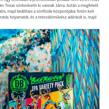
en egy tetoválás: a promócióban például nem vehet részt
 és Texas sörkedvelői ki vannak zárva. Aztán a megfelelő
tni, majd beállítani a sörfőzde központjába: fotón kell
ratás folyamatát, és a tetoválóművész aláírását is, majd