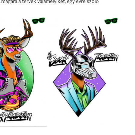
ja magára a tervek valamelyikét, egy évre szóló