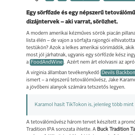
Egy sörfőzde és egy népszerű tetoválóm
dizájntervek – aki varrat, sörözhet.
A modern amerikai kézműves sörök piacán pillanatny
lista élén – de vajon a sörfajta rajongói elhivatott
testükön? Azok a lelkes amerikai sörimádók, akik 
most jól járhatnak, ugyanis egy sörfőzde kész ingy
a
FoodAndWine
. Azért nem árt elolvasni az apró
A virginia államban tevékenykedő
Devils Backbo
ismert – a népszerű tetoválóművész, Jake Karamol
a jövőbeni alanyok számára tetszetős legyen.
Karamol hasít TikTokon is, jelenleg több mint 
A tetoválóművész három tervet készített a promóc
Tradition IPA sorozata ihlette. A
Buck Tradition T