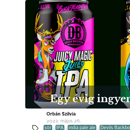
Egy évig ingyen
Orbán Szilvia
2022. május 26.
sör
,
IPA
,
india pale ale
,
Devils Backb