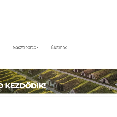
k
Gasztroarcok
Életmód