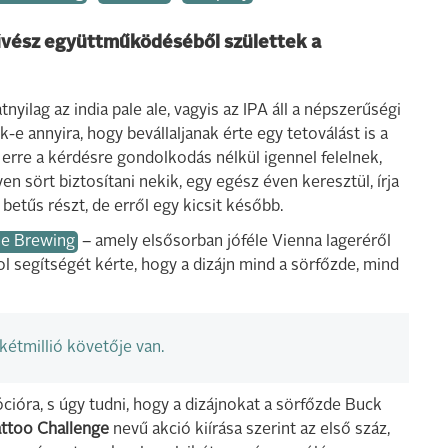
űvész együttműködéséből születtek a
ilag az india pale ale, vagyis az IPA áll a népszerűségi
ak-e annyira, hogy bevállaljanak érte egy tetoválást is a
erre a kérdésre gondolkodás nélkül igennel felelnek,
en sört biztosítani nekik, egy egész éven keresztül, írja
 betűs részt, de erről egy kicsit később.
ne Brewing
– amely elsősorban jóféle Vienna lageréről
 segítségét kérte, hogy a dizájn mind a sörfőzde, mind
kétmillió követője van.
ióra, s úgy tudni, hogy a dizájnokat a sörfőzde Buck
attoo Challenge
nevű akció kiírása szerint az első száz,