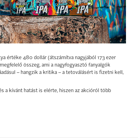
tya értéke 480 dollár (átszámítva nagyjából 173 ezer
k megfelelő összeg, ami a nagyfogyasztó fanyalgók
dásul – hangzik a kritika – a tetoválásért is fizetni kell,
 a kívánt hatást is elérte, hiszen az akcióról több