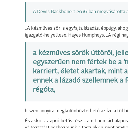
A Devils Backbone-t 2016-ban megvásárolta a
„A kézműves sör is egyfajta lázadás, éppúgy, ahog
igazgató-helyettese, Hayes Humpheys. „A régi na
a kézműves sörök úttörői, jell
egyszerűen nem fértek be a ’n
karriert, életet akartak, mint
ennek a lázadó szellemnek a 
régóta,
hiszen annyira megkülönböztethető az íze a több
És akkor az apró betűs rész – amit nem árt alapo