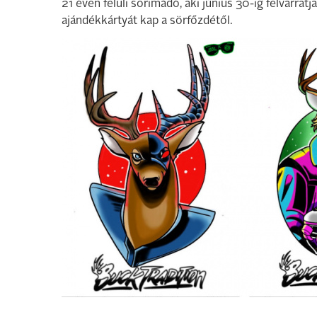
21 éven felüli sörimádó, aki június 30-ig felvarrat
ajándékkártyát kap a sörfőzdétől.