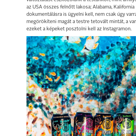
változtatást eszközölünk a testünkön, mint amily
az USA összes felnőtt lakosa; Alabama, Kalifornia
dokumentálásra is ügyelni kell, nem csak úgy varra
megörökíteni magát a testre tetovált mintát, a var
ezeket a képeket posztolni kell az Instagramon.