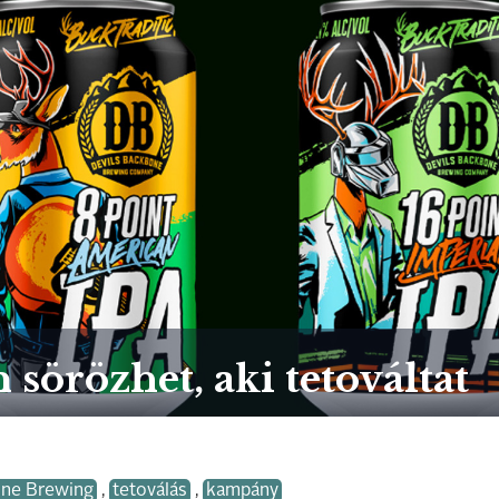
 sörözhet, aki tetováltat
one Brewing
,
tetoválás
,
kampány