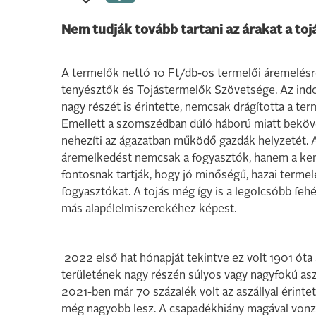
Nem tudják tovább tartani az árakat a to
A termelők nettó 10 Ft/db-os termelői áremelésre
tenyésztők és Tojástermelők Szövetsége. Az indok
nagy részét is érintette, nemcsak drágította a te
Emellett a szomszédban dúló háború miatt beköv
nehezíti az ágazatban működő gazdák helyzetét. 
áremelkedést nemcsak a fogyasztók, hanem a kere
fontosnak tartják, hogy jó minőségű, hazai termelé
fogyasztókat. A tojás még így is a legolcsóbb fe
más alapélelmiszerekéhez képest. ​
2022 első hat hónapját tekintve ez volt 1901 óta 
területének nagy részén súlyos vagy nagyfokú asz
2021-ben már 70 százalék volt az aszállyal érinte
még nagyobb lesz. A csapadékhiány magával vonzza