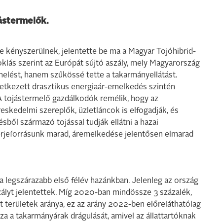
jástermelők.
 kényszerülnek, jelentette be ma a Magyar Tojóhibrid-
lás szerint az Európát sújtó aszály, mely Magyarország
rmelést, hanem szűkössé tette a takarmányellátást.
etkezett drasztikus energiaár-emelkedés szintén
A tojástermelő gazdálkodók remélik, hogy az
skedelmi szereplők, üzletláncok is elfogadják, és
sből származó tojással tudják ellátni a hazai
hérjeforrásunk marad, áremelkedése jelentősen elmarad
a legszárazabb első félév hazánkban. Jelenleg az ország
ályt jelentettek. Míg 2020-ban mindössze 3 százalék,
tt területek aránya, ez az arány 2022-ben előreláthatólag
 a takarmányárak drágulását, amivel az állattartóknak