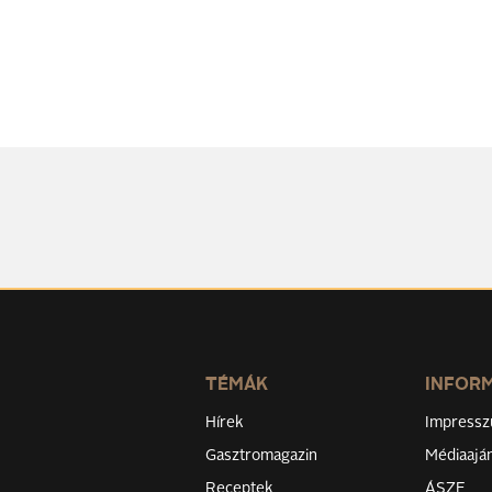
TÉMÁK
INFOR
Hírek
Impress
Gasztromagazin
Médiaaján
Receptek
ÁSZF