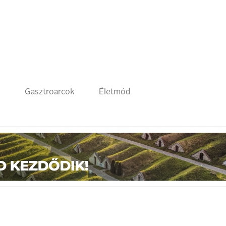
k
Gasztroarcok
Életmód