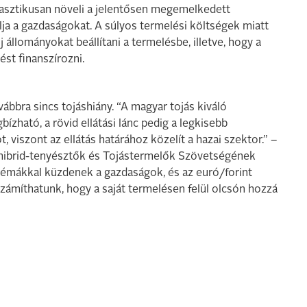
rasztikusan növeli a jelentősen megemelkedett
lja a gazdaságokat. A súlyos termelési költségek miatt
állományokat beállítani a termelésbe, illetve, hogy a
st finanszírozni.
bbra sincs tojáshiány. “A magyar tojás kiváló
zható, a rövid ellátási lánc pedig a legkisebb
t, viszont az ellátás határához közelít a hazai szektor.” –
jóhibrid-tenyésztők és Tojástermelők Szövetségének
lémákkal küzdenek a gazdaságok, és az euró/forint
zámíthatunk, hogy a saját termelésen felül olcsón hozzá