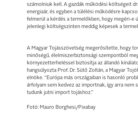
számolniuk kell. A gazdák működési költségeit d
energiaár, és egyben a túlélési működésre kapcso
felmerül a kérdés a termelőkben, hogy megéri-e új 
jelenlegi költségszinten meddig képesek a termelé
A Magyar Tojásszövetség megerősítette, hogy tová
minőségű, élelmiszerbiztonsági szempontból megbí
környezetterheléssel biztosítja az állandó kínálato
hangsúlyozta Prof. Dr. Sütő Zoltán, a Magyar To
elnöke. “Európa más országaiban is hasonló prob
árfolyam sem kedvez az importnak, így arra nem s
tudunk jutni import tojáshoz.”
Fotó: Mauro Borghesi/Pixabay