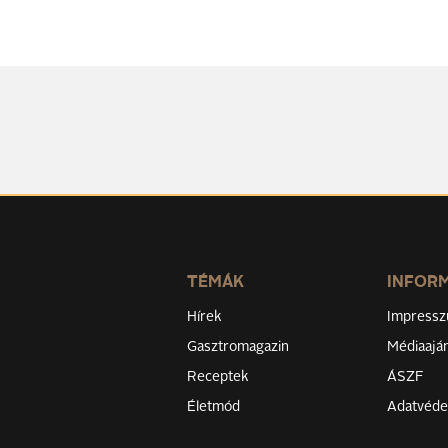
TÉMÁK
INFOR
Hírek
Impress
Gasztromagazin
Médiaaján
Receptek
ÁSZF
Életmód
Adatvéd