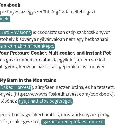
 Cookbook
ptkönyve az egyszerűbb fogások mellett igazi
inek.
 Bird Privisions
is csodálatosan szép szakácskönyvet
látóhely kiadványa nyilvánvalóan nem egy hétköznapi
es alkalmakra mindenképp.
Your Pressure Cooker, Multicooker, and Instant Pot
es gasztronómia rovatának egyik írója, nem sokkal
olt gyors, kedvenc háztartási gépeinkkel is könnyen
My Barn in the Mountains
 Baked Harvest
), sürgősen nézzen utána, és ha tetszett,
skönyvét (https://www.halfbakedharvest.com/cookbook),
zítéséhez
nyújt hathatós segítséget
.
 2013-ban nagy sikert arattak, mostani könyvük pedig
alók, csak egyszerű,
igazán jó receptek és remekül