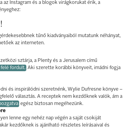
az Instagram és a blogok virágkorukat érik, a
lényeghez:
!
egérdekesebbnek tűnő kiadványaiból mutatunk néhányat,
etőek az interneten.
zetközi sztárja, a Plenty és a Jerusalem című
felé fordult.
Aki szerette korábbi könyveit, imádni fogja
ödni és inspirálódni szeretnénk, Wylie Dufresne könyve –
egfelelő választás. A receptek nem kezdőknek valók, ám a
apozgatva
egész biztosan megéhezünk.
ore
ilyen lenne egy nehéz nap végén a saját csokiját
kár kezdőknek is ajánlható részletes leírásaival és