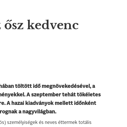
z ősz kedvenc
yhában töltött idő megnövekedésével, a
eményekkel. A szeptember tehát tökéletes
e. A hazai kiadványok mellett időnként
rognak a nagyvilágban.
iós) személyiségek és neves éttermek totális