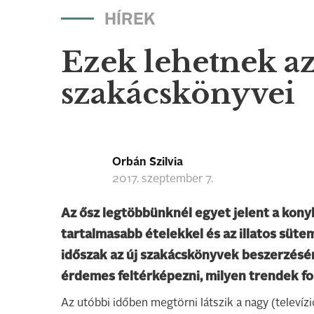
HÍREK
Ezek lehetnek a
szakácskönyvei
Orbán Szilvia
2017. szeptember 7.
Az ősz legtöbbünknél egyet jelent a kon
tartalmasabb ételekkel és az illatos süt
időszak az új szakácskönyvek beszerzésér
érdemes feltérképezni, milyen trendek fo
Az utóbbi időben megtörni látszik a nagy (televíz