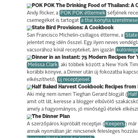
POK POK The Drinking Food of Thailand: A
Andy Ricker, a
POK POK éttermek
séfjének rece
csemegéket is tartogat
a thai konyha szerelmese
State Bird Provisions: A Cookbook
San Francisco Michelin-csillagos étterme, a
State
jelentet meg idén ősszel. Egy ilyen neves vendég
vacsorához kínál recepteket, ám igazán
különleg
Dinner in an Instant: 75 Modern Recipes for 
Melissa Clark
, aki többek között a New York Tim
korábbi könyve, a Dinner után új fokozatba kapcs
elkészíthető,
új receptjeivel.
Half Baked Harvest Cookbook: Recipes from 
Aki még nem ismeri Tieghan Gerard blogját (
Half
amit ott lát, keresse a blogger elbűvölő szakác
amely a hagyományos, jó minőségű ételek elkés
The Dinner Plan
A szerzőpáros kipróbált receptjei (
Keepers
) már
annak nyomában jár: nincsenek felesleges hozzáv