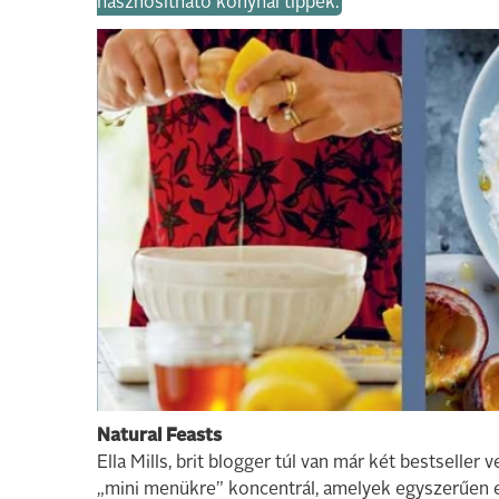
hasznosítható konyhai tippek.
Natural Feasts
Ella Mills, brit blogger túl van már két bestselle
„mini menükre” koncentrál, amelyek egyszerűen e