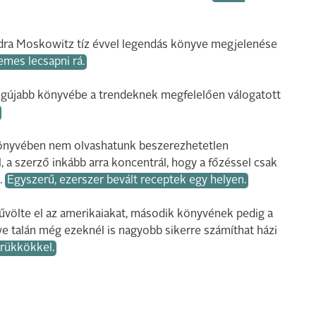
andra Moskowitz tíz évvel legendás könyve megjelenése
emes lecsapni rá.
egújabb könyvébe a trendeknek megfelelően válogatott
önyvében nem olvashatunk beszerezhetetlen
 a szerző inkább arra koncentrál, hogy a főzéssel csak
.
Egyszerű, ezerszer bevált receptek egy helyen.
űvölte el az amerikaiakat, második könyvének pedig a
ve talán még ezeknél is nagyobb sikerre számíthat házi
trükkökkel.