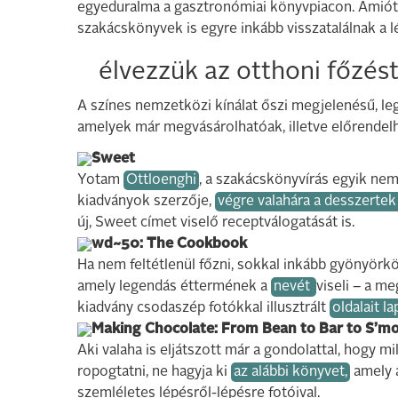
egyeduralma a gasztronómiai könyvpiacon. Amióta 
szakácskönyvek is egyre inkább visszatalálnak a 
élvezzük az otthoni főzést
A színes nemzetközi kínálat őszi megjelenésű, l
amelyek már megvásárolhatóak, illetve előrendelh
Sweet
Yotam
Ottloenghi
, a szakácskönyvírás egyik nem
kiadványok szerzője,
végre valahára a desszertek 
új, Sweet címet viselő receptválogatását is.
wd~50: The Cookbook
Ha nem feltétlenül főzni, sokkal inkább gyönyörk
amely legendás éttermének a
nevét
viseli – a m
kiadvány csodaszép fotókkal illusztrált
oldalait l
Making Chocolate: From Bean to Bar to S’m
Aki valaha is eljátszott már a gondolattal, hogy m
ropogtatni, ne hagyja ki
az alábbi könyvet,
amely a
szemléletes lépésről-lépésre fotóival.