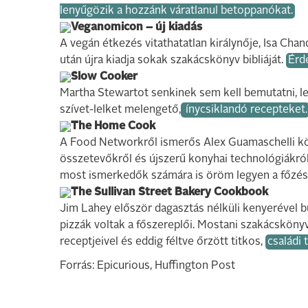
lenyűgözik a hozzánk váratlanul betoppanókat.
Veganomicon – új kiadás
A vegán étkezés vitathatatlan királynője, Isa Ch
után újra kiadja sokak szakácskönyv bibliáját.
Érd
Slow Cooker
Martha Stewartot senkinek sem kell bemutatni, l
szívet-lelket melengető,
ínycsiklandó recepteket.
The Home Cook
A Food Networkről ismerős Alex Guamaschelli k
összetevőkről és újszerű konyhai technológiákról,
most ismerkedők számára is öröm legyen a főzés
The Sullivan Street Bakery Cookbook
Jim Lahey először dagasztás nélküli kenyerével b
pizzák voltak a főszereplői. Mostani szakácsköny
receptjeivel és eddig féltve őrzött titkos,
családi 
Forrás: Epicurious, Huffington Post