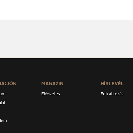
MÁCIÓK
MAGAZIN
HÍRLEVÉL
zum
Előfizetés
Feliratkozás
lat
elem