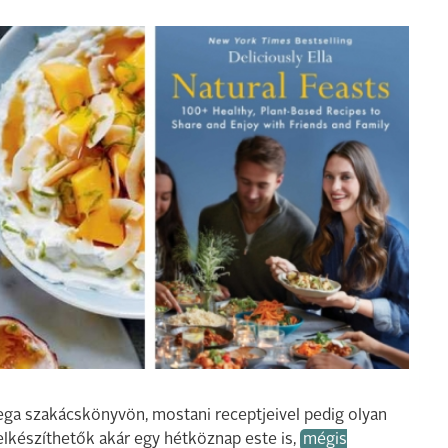
r vega szakácskönyvön, mostani receptjeivel pedig olyan
lkészíthetők akár egy hétköznap este is,
mégis