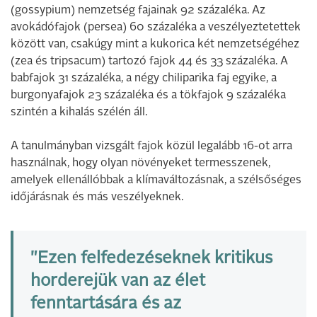
(gossypium) nemzetség fajainak 92 százaléka. Az
avokádófajok (persea) 60 százaléka a veszélyeztetettek
között van, csakúgy mint a kukorica két nemzetségéhez
(zea és tripsacum) tartozó fajok 44 és 33 százaléka. A
babfajok 31 százaléka, a négy chiliparika faj egyike, a
burgonyafajok 23 százaléka és a tökfajok 9 százaléka
szintén a kihalás szélén áll.
A tanulmányban vizsgált fajok közül legalább 16-ot arra
használnak, hogy olyan növényeket termesszenek,
amelyek ellenállóbbak a klímaváltozásnak, a szélsőséges
időjárásnak és más veszélyeknek.
"Ezen felfedezéseknek kritikus
horderejük van az élet
fenntartására és az