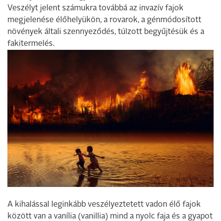
Veszélyt jelent számukra továbbá az invazív fajok
megjelenése élőhelyükön, a rovarok, a génmódosított
növények általi szennyeződés, túlzott begyűjtésük és a
fakitermelés.
A kihalással leginkább veszélyeztetett vadon élő fajok
között van a vanília (vanillia) mind a nyolc faja és a gyapot