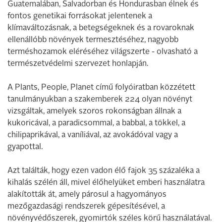
Guatemalában, Salvadorban és Hondurasban élnek és
fontos genetikai forrásokat jelentenek a
klímaváltozásnak, a betegségeknek és a rovaroknak
ellenállóbb növények termesztéséhez, nagyobb
terméshozamok eléréséhez világszerte - olvasható a
természetvédelmi szervezet honlapján.
A Plants, People, Planet című folyóiratban közzétett
tanulmányukban a szakemberek 224 olyan növényt
vizsgáltak, amelyek szoros rokonságban állnak a
kukoricával, a paradicsommal, a babbal, a tökkel, a
chilipaprikával, a vaníliával, az avokádóval vagy a
gyapottal.
Azt találták, hogy ezen vadon élő fajok 35 százaléka a
kihalás szélén áll, mivel élőhelyüket emberi használatra
alakították át, amely párosul a hagyományos
mezőgazdasági rendszerek gépesítésével, a
növényvédőszerek, gyomirtók széles körű használatával.