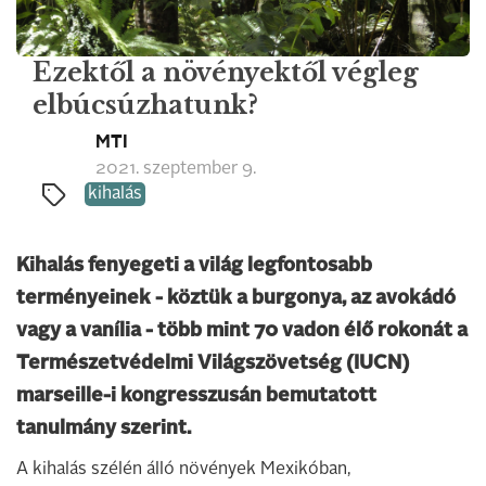
Ezektől a növényektől végleg
elbúcsúzhatunk?
MTI
2021. szeptember 9.
kihalás
Kihalás fenyegeti a világ legfontosabb
terményeinek - köztük a burgonya, az avokádó
vagy a vanília - több mint 70 vadon élő rokonát a
Természetvédelmi Világszövetség (IUCN)
marseille-i kongresszusán bemutatott
tanulmány szerint.
A kihalás szélén álló növények Mexikóban,