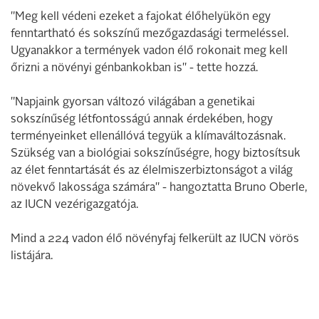
"Meg kell védeni ezeket a fajokat élőhelyükön egy
fenntartható és sokszínű mezőgazdasági termeléssel.
Ugyanakkor a termények vadon élő rokonait meg kell
őrizni a növényi génbankokban is" - tette hozzá.
"Napjaink gyorsan változó világában a genetikai
sokszínűség létfontosságú annak érdekében, hogy
terményeinket ellenállóvá tegyük a klímaváltozásnak.
Szükség van a biológiai sokszínűségre, hogy biztosítsuk
az élet fenntartását és az élelmiszerbiztonságot a világ
növekvő lakossága számára" - hangoztatta Bruno Oberle,
az IUCN vezérigazgatója.
Mind a 224 vadon élő növényfaj felkerült az IUCN vörös
listájára.