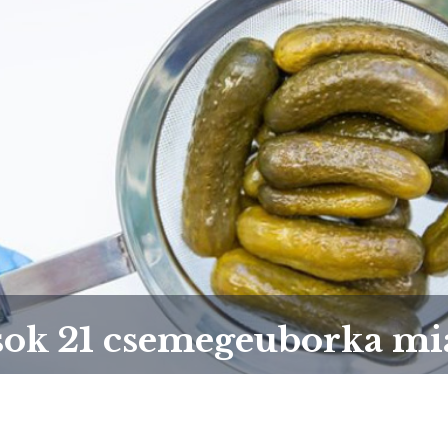
ások 21 csemegeuborka mi