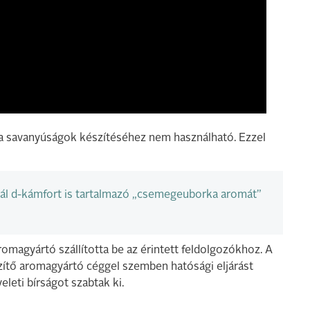
a savanyúságok készítéséhez nem használható. Ezzel
ál d-kámfort is tartalmazó „csemegeuborka aromát”
magyártó szállította be az érintett feldolgozókhoz. A
ítő aromagyártó céggel szemben hatósági eljárást
leti bírságot szabtak ki.