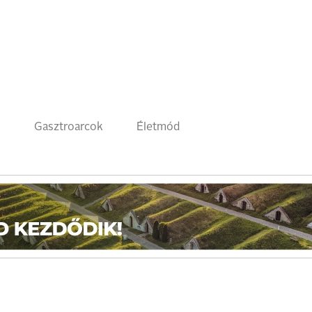
k
Gasztroarcok
Életmód