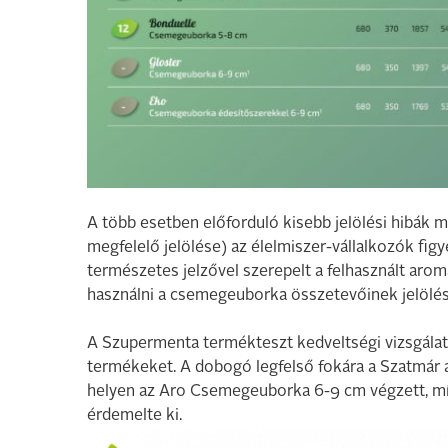
A több esetben előforduló kisebb jelölési hibák m
megfelelő jelölése) az élelmiszer-vállalkozók fi
természetes jelzővel szerepelt a felhasznált arom
használni a csemegeuborka összetevőinek jelölés
A Szupermenta termékteszt kedveltségi vizsgálatá
termékeket. A dobogó legfelső fokára a Szatmár 
helyen az Aro Csemegeuborka 6-9 cm végzett, m
érdemelte ki.