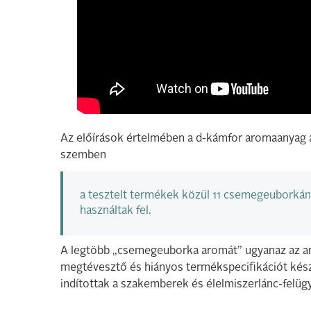
Az előírások értelmében a d-kámfor aromaanyag 
szemben
a tesztelt termékek közül 11 csemegeuborkán
használtak fel.
A legtöbb „csemegeuborka aromát” ugyanaz az aro
megtévesztő és hiányos termékspecifikációt kész
indítottak a szakemberek és élelmiszerlánc-felügye