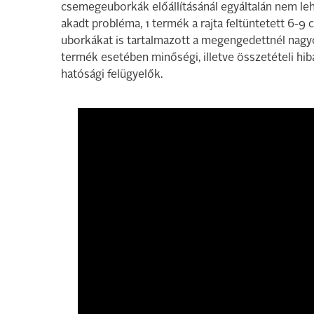
csemegeuborkák előállításánál egyáltalán nem lehe
akadt probléma, 1 termék a rajta feltüntetett 6
uborkákat is tartalmazott a megengedettnél nag
termék esetében minőségi, illetve összetételi hiba
hatósági felügyelők.