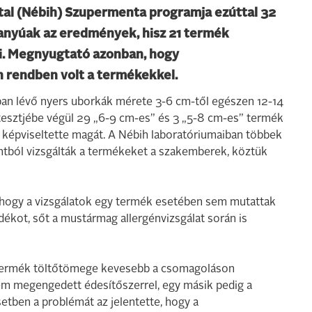
tal (Nébih) Szupermenta programja ezúttal 32
anyúak az eredmények, hisz 21 termék
ani. Megnyugtató azonban, hogy
 rendben volt a termékekkel.
an lévő nyers uborkák mérete 3-6 cm-től egészen 12-14
esztjébe végül 29 „6-9 cm-es” és 3 „5-8 cm-es” termék
 képviseltette magát. A Nébih laboratóriumaiban többek
tból vizsgálták a termékeket a szakemberek, köztük
hogy a vizsgálatok egy termék esetében sem mutattak
kot, sőt a mustármag allergénvizsgálat során is
2 termék töltőtömege kevesebb a csomagoláson
nem megengedett édesítőszerrel, egy másik pedig a
esetben a problémát az jelentette, hogy a