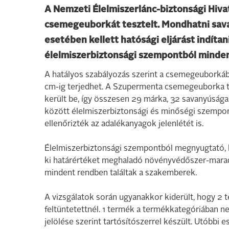
A Nemzeti Élelmiszerlánc-biztonsági Hiva
csemegeuborkát tesztelt. Mondhatni sav
esetében kellett hatósági eljárást indít
élelmiszerbiztonsági szempontból minden
A hatályos szabályozás szerint a csemegeuborkáb
cm-ig terjedhet. A Szupermenta csemegeuborka t
került be, így összesen 29 márka, 32 savanyúsága
között élelmiszerbiztonsági és minőségi szempon
ellenőrizték az adalékanyagok jelenlétét is.
Élelmiszerbiztonsági szempontból megnyugtató, 
ki határértéket meghaladó növényvédőszer-maradé
mindent rendben találtak a szakemberek.
A vizsgálatok során ugyanakkor kiderült, hogy 
feltüntetettnél. 1 termék a termékkategóriában 
jelölése szerint tartósítószerrel készült. Utóbbi 