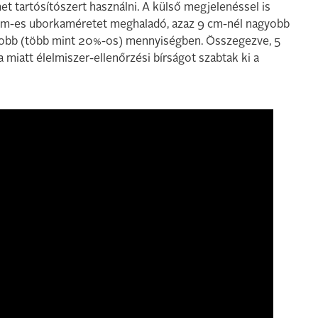
t tartósítószert használni. A külső megjelenéssel is
-9 cm-es uborkaméretet meghaladó, azaz 9 cm-nél nagyobb
yobb (több mint 20%-os) mennyiségben. Összegezve, 5
 miatt élelmiszer-ellenőrzési bírságot szabtak ki a