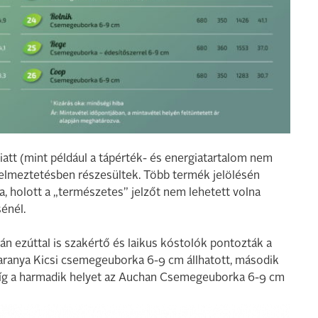
iatt (mint például a tápérték- és energiatartalom nem
gyelmeztetésben részesültek. Több termék jelölésén
a, holott a „természetes” jelzőt nem lehetett volna
énél.
n ezúttal is szakértő és laikus kóstolók pontozták a
aranya Kicsi csemegeuborka 6-9 cm állhatott, második
íg a harmadik helyet az Auchan Csemegeuborka 6-9 cm