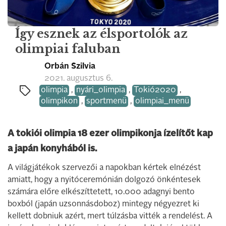
Így esznek az élsportolók az
olimpiai faluban
Orbán Szilvia
2021. augusztus 6.
olimpia
,
nyári_olimpia
,
Tokió2020
,
olimpikon
,
sportmenü
,
olimpiai_menü
A tokiói olimpia 18 ezer olimpikonja ízelítőt kap
a japán konyhából is.
A világjátékok szervezői a napokban kértek elnézést
amiatt, hogy a nyitóceremónián dolgozó önkéntesek
számára előre elkészíttetett, 10.000 adagnyi bento
boxból (japán uzsonnásdoboz) mintegy négyezret ki
kellett dobniuk azért, mert túlzásba vitték a rendelést. A