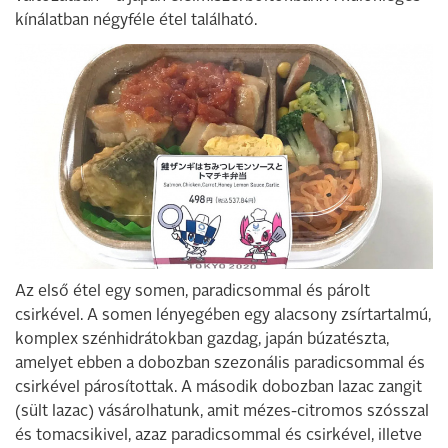
kínálatban négyféle étel található.
Az első étel egy somen, paradicsommal és párolt
csirkével. A somen lényegében egy alacsony zsírtartalmú,
komplex szénhidrátokban gazdag, japán búzatészta,
amelyet ebben a dobozban szezonális paradicsommal és
csirkével párosítottak. A második dobozban lazac zangit
(sült lazac) vásárolhatunk, amit mézes-citromos szósszal
és tomacsikivel, azaz paradicsommal és csirkével, illetve