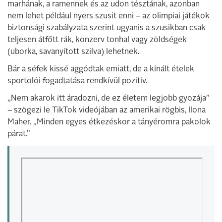
marhának, a ramennek és az udon tésztának, azonban
nem lehet például nyers szusit enni – az olimpiai játékok
biztonsági szabályzata szerint ugyanis a szusikban csak
teljesen átfőtt rák, konzerv tonhal vagy zöldségek
(uborka, savanyított szilva) lehetnek.
Bár a séfek kissé aggódtak emiatt, de a kínált ételek
sportolói fogadtatása rendkívül pozitív.
„Nem akarok itt áradozni, de ez életem legjobb gyozája”
– szögezi le TikTok videójában az amerikai rögbis, Ilona
Maher. „Minden egyes étkezéskor a tányéromra pakolok
párat.”