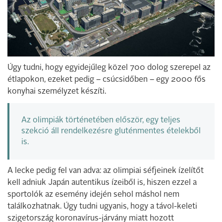
Úgy tudni, hogy egyidejűleg közel 700 dolog szerepel az
étlapokon, ezeket pedig – csúcsidőben – egy 2000 fős
konyhai személyzet készíti.
Az olimpiák történetében először, egy teljes
szekció áll rendelkezésre gluténmentes ételekből
is.
A lecke pedig fel van adva: az olimpiai séfjeinek ízelítőt
kell adniuk Japán autentikus ízeiből is, hiszen ezzel a
sportolók az esemény idején sehol máshol nem
találkozhatnak. Úgy tudni ugyanis, hogy a távol-keleti
szigetország koronavírus-járvány miatt hozott