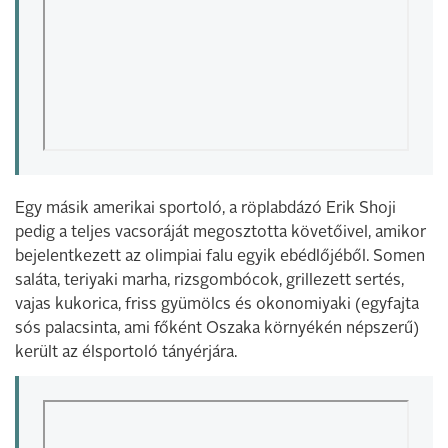
Egy másik amerikai sportoló, a röplabdázó Erik Shoji
pedig a teljes vacsoráját megosztotta követőivel, amikor
bejelentkezett az olimpiai falu egyik ebédlőjéből. Somen
saláta, teriyaki marha, rizsgombócok, grillezett sertés,
vajas kukorica, friss gyümölcs és okonomiyaki (egyfajta
sós palacsinta, ami főként Oszaka környékén népszerű)
került az élsportoló tányérjára.