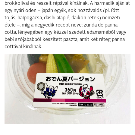
brokkolival és reszelt répával kínálnak. A harmadik ajánlat
egy nyári oden – japán egyik, sok hozzávalós (pl. főtt
tojás, halpogácsa, dashi alaplé, daikon retek) nemzeti
étele –, míg a negyedik recept neve: zunda de panna
cotta, lényegében egy kézzel szedett edamaméból vagy
bébi szójababból készített paszta, amit két réteg panna
cottával kínálnak.