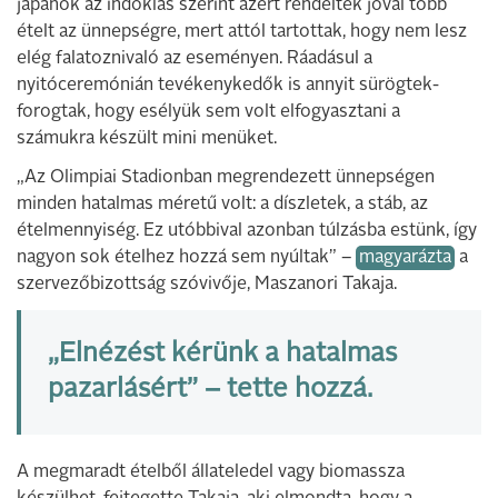
japánok az indoklás szerint azért rendeltek jóval több
ételt az ünnepségre, mert attól tartottak, hogy nem lesz
elég falatoznivaló az eseményen. Ráadásul a
nyitóceremónián tevékenykedők is annyit sürögtek-
forogtak, hogy esélyük sem volt elfogyasztani a
számukra készült mini menüket.
„Az Olimpiai Stadionban megrendezett ünnepségen
minden hatalmas méretű volt: a díszletek, a stáb, az
ételmennyiség. Ez utóbbival azonban túlzásba estünk, így
nagyon sok ételhez hozzá sem nyúltak” –
magyarázta
a
szervezőbizottság szóvivője, Maszanori Takaja.
„Elnézést kérünk a hatalmas
pazarlásért” – tette hozzá.
A megmaradt ételből állateledel vagy biomassza