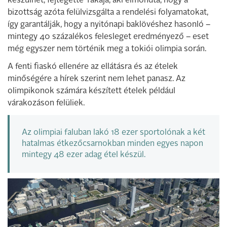
készülhet, fejtegette Takaja, aki elmondta, hogy a
bizottság azóta felülvizsgálta a rendelési folyamatokat,
így garantálják, hogy a nyitónapi baklövéshez hasonló –
mintegy 40 százalékos felesleget eredményező – eset
még egyszer nem történik meg a tokiói olimpia során.
A fenti fiaskó ellenére az ellátásra és az ételek
minőségére a hírek szerint nem lehet panasz. Az
olimpikonok számára készített ételek például
várakozáson felüliek.
Az olimpiai faluban lakó 18 ezer sportolónak a két
hatalmas étkezőcsarnokban minden egyes napon
mintegy
48 ezer adag étel
készül.