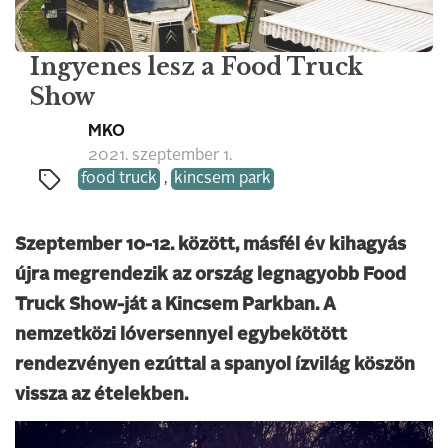
Ingyenes lesz a Food Truck
Show
MKO
2021. szeptember 1.
food truck
,
kincsem park
Szeptember 10-12. között, másfél év kihagyás
újra megrendezik az ország legnagyobb Food
Truck Show-ját a Kincsem Parkban. A
nemzetközi lóversennyel egybekötött
rendezvényen ezúttal a spanyol ízvilág köszön
vissza az ételekben.