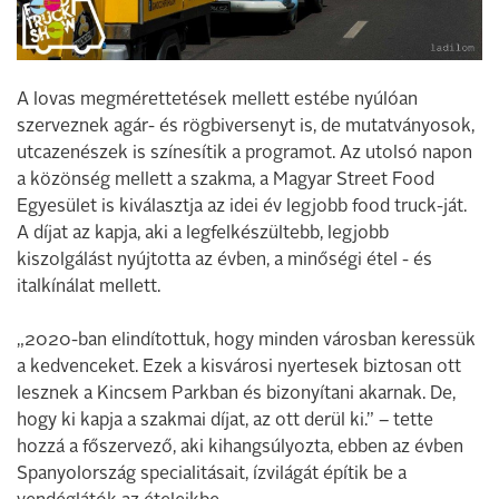
A lovas megmérettetések mellett estébe nyúlóan
szerveznek agár- és rögbiversenyt is, de mutatványosok,
utcazenészek is színesítik a programot. Az utolsó napon
a közönség mellett a szakma, a Magyar Street Food
Egyesület is kiválasztja az idei év legjobb food truck-ját.
A díjat az kapja, aki a legfelkészültebb, legjobb
kiszolgálást nyújtotta az évben, a minőségi étel - és
italkínálat mellett.
„2020-ban elindítottuk, hogy minden városban keressük
a kedvenceket. Ezek a kisvárosi nyertesek biztosan ott
lesznek a Kincsem Parkban és bizonyítani akarnak. De,
hogy ki kapja a szakmai díjat, az ott derül ki.” – tette
hozzá a főszervező, aki kihangsúlyozta, ebben az évben
Spanyolország specialitásait, ízvilágát építik be a