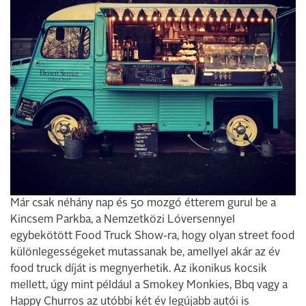
Már csak néhány nap és 50 mozgó étterem gurul be a
Kincsem Parkba, a Nemzetközi Lóversennyel
egybekötött Food Truck Show-ra, hogy olyan street food
különlegességeket mutassanak be, amellyel akár az év
food truck díját is megnyerhetik. Az ikonikus kocsik
mellett, úgy mint például a Smokey Monkies, Bbq vagy a
Happy Churros az utóbbi két év legújabb autói is