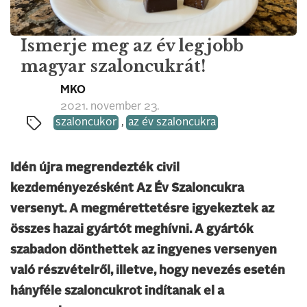
Ismerje meg az év legjobb
magyar szaloncukrát!
MKO
2021. november 23.
szaloncukor
,
az év szaloncukra
Idén újra megrendezték civil
kezdeményezésként Az Év Szaloncukra
versenyt. A megmérettetésre igyekeztek az
összes hazai gyártót meghívni. A gyártók
szabadon dönthettek az ingyenes versenyen
való részvételről, illetve, hogy nevezés esetén
hányféle szaloncukrot indítanak el a