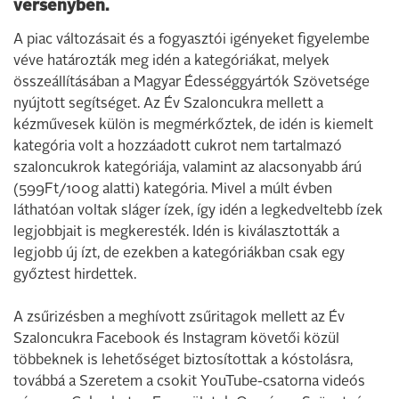
versenyben.
A piac változásait és a fogyasztói igényeket figyelembe
véve határozták meg idén a kategóriákat, melyek
összeállításában a Magyar Édességgyártók Szövetsége
nyújtott segítséget. Az Év Szaloncukra mellett a
kézművesek külön is megmérkőztek, de idén is kiemelt
kategória volt a hozzáadott cukrot nem tartalmazó
szaloncukrok kategóriája, valamint az alacsonyabb árú
(599Ft/100g alatti) kategória. Mivel a múlt évben
láthatóan voltak sláger ízek, így idén a legkedveltebb ízek
legjobbjait is megkeresték. Idén is kiválasztották a
legjobb új ízt, de ezekben a kategóriákban csak egy
győztest hirdettek.
A zsűrizésben a meghívott zsűritagok mellett az Év
Szaloncukra Facebook és Instagram követői közül
többeknek is lehetőséget biztosítottak a kóstolásra,
továbbá a Szeretem a csokit YouTube-csatorna videós