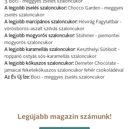
3. Boci - meggyes zselés szaloncukor
A legjobb zselés szaloncukor:
Chocco Garden - meggyes
zselés szaloncukor
A legjobb marcipános szaloncukor:
Hóvirág Fagylaltbár -
vörösboros-aszalt szilvás szaloncukor
A legjobb mogyorós szaloncukor:
Stühmer - piemontei
mogyorós szaloncukor
A legjobb karamellás szaloncukor
: Keszthelyi Sütibolt -
roppanó ostyás sós-karamellás szaloncukor
A legjobb kókuszos szaloncukor:
Demeter Chocolate -
jamaicai feketekókuszos szaloncukor fehér csokoládéval
Az Év Új Íze:
Boci - meggyes zselés szaloncukor
Legújabb magazin számunk!