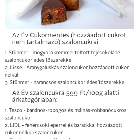
Az Év Cukormentes (hozzáadott cukrot
nem tartalmazó) szaloncukrai:
1. Stühmer - mogyorókrémmel töltött tejcsokoládé
szaloncukor édesítőszerekkel
2. Lissé - Aranygaluskás szaloncukor hozzáadott cukor
nélkül
3. Stühmer - narancsos szaloncukor édesítőszerekkel
Az Év szaloncukra 599 Ft/100g alatti
árkategóriában:
1. Tesco - banános-ropogós és málnás-robbanócukros
szaloncukor
2. LIDL - fehércsoki eperrel és barackkal hozzáadott
cukor nélküli szaloncukor