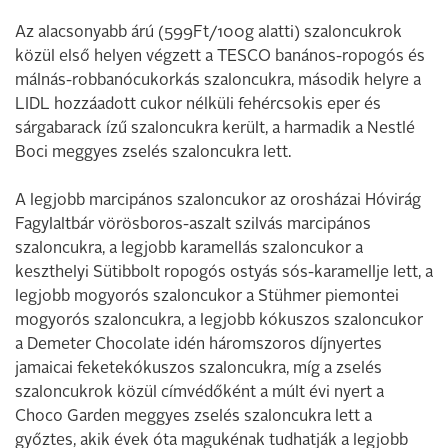
Az alacsonyabb árú (599Ft/100g alatti) szaloncukrok
közül első helyen végzett a TESCO banános-ropogós és
málnás-robbanócukorkás szaloncukra, második helyre a
LIDL hozzáadott cukor nélküli fehércsokis eper és
sárgabarack ízű szaloncukra került, a harmadik a Nestlé
Boci meggyes zselés szaloncukra lett.
A legjobb marcipános szaloncukor az orosházai Hóvirág
Fagylaltbár vörösboros-aszalt szilvás marcipános
szaloncukra, a legjobb karamellás szaloncukor a
keszthelyi Sütibbolt ropogós ostyás sós-karamellje lett, a
legjobb mogyorós szaloncukor a Stühmer piemontei
mogyorós szaloncukra, a legjobb kókuszos szaloncukor
a Demeter Chocolate idén háromszoros díjnyertes
jamaicai feketekókuszos szaloncukra, míg a zselés
szaloncukrok közül címvédőként a múlt évi nyert a
Choco Garden meggyes zselés szaloncukra lett a
győztes, akik évek óta magukénak tudhatják a legjobb