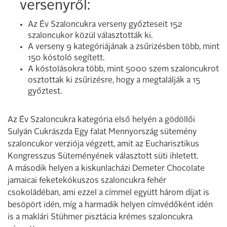
versenyről:
Az Év Szaloncukra verseny győzteseit 152
szaloncukor közül választották ki.
A verseny 9 kategóriájának a zsűrizésben több, mint
150 kóstoló segített.
A kóstolásokra több, mint 5000 szem szaloncukrot
osztottak ki zsűrizésre, hogy a megtalálják a 15
győztest.
Az Év Szaloncukra kategória első helyén a gödöllői
Sulyán Cukrászda Egy falat Mennyország sütemény
szaloncukor verziója végzett, amit az Eucharisztikus
Kongresszus Süteményének választott süti ihletett.
A második helyen a kiskunlacházi Demeter Chocolate
jamaicai feketekókuszos szaloncukra fehér
csokoládéban, ami ezzel a címmel együtt három díjat is
besöpört idén, míg a harmadik helyen címvédőként idén
is a maklári Stühmer pisztácia krémes szaloncukra