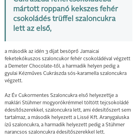
mártott roppanó kekszes fehér
csokoládés trüffel szaloncukra
lett az első,
a második az idén 3 díjat besöprő Jamaicai
feketekókuszos szaloncukor fehér csokoládéval végzett
a Demeter Chocolate-től, a harmadik helyen pedig a
gyulai Kézműves Cukrászda sós-karamella szaloncukra
végzett.
Az Év Cukormentes Szaloncukra első helyezettje a
maklári Stühmer mogyorókrémmel töltött tejcsokoládé
édesítőszerekkel, szaloncukra lett, ami édesítőszert sem
tartalmaz, a második helyezett a Lissé Kft. Aranygaluska
ízű szaloncukra, a harmadik helyezett pedig a Stühmer
narancsos szaloncukra édesítőszerekkel lett.