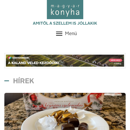
AMITŐL A SZELLEM IS JÓLLAKIK
Menü
Toggle
navigation
HÍREK