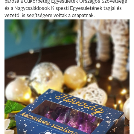
párosa a Cukorbeteg Egyesületek Országos Szövetsége
és a Nagycsaládosok Kispesti Egyesületének tagjai és
vezetői is segítségére voltak a csapatnak.