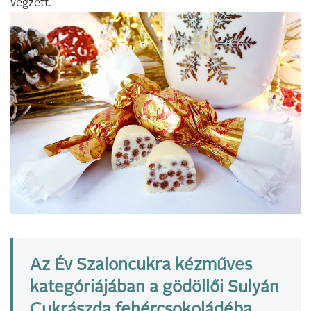
végzett.
Az Év Szaloncukra kézműves
kategóriájában a gödöllői Sulyán
Cukrászda fehércsokoládéba