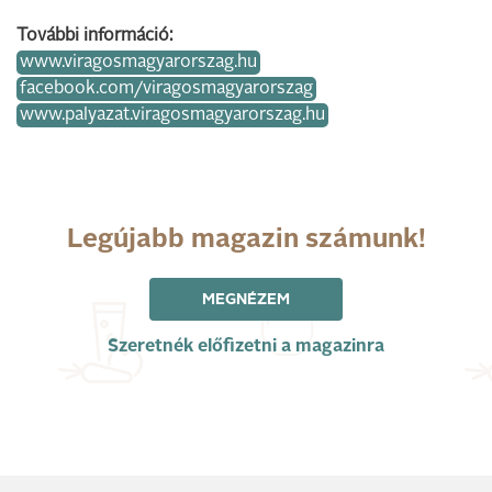
További információ:
www.viragosmagyarorszag.hu
facebook.com/viragosmagyarorszag
www.palyazat.viragosmagyarorszag.hu
Legújabb magazin számunk!
MEGNÉZEM
Szeretnék előfizetni a magazinra