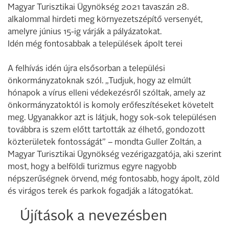
Magyar Turisztikai Ügynökség 2021 tavaszán 28.
alkalommal hirdeti meg környezetszépítő versenyét,
amelyre június 15-ig várják a pályázatokat.
Idén még fontosabbak a települések ápolt terei
A felhívás idén újra elsősorban a települési
önkormányzatoknak szól. „Tudjuk, hogy az elmúlt
hónapok a vírus elleni védekezésről szóltak, amely az
önkormányzatoktól is komoly erőfeszítéseket követelt
meg. Ugyanakkor azt is látjuk, hogy sok-sok településen
továbbra is szem előtt tartották az élhető, gondozott
közterületek fontosságát” – mondta Guller Zoltán, a
Magyar Turisztikai Ügynökség vezérigazgatója, aki szerint
most, hogy a belföldi turizmus egyre nagyobb
népszerűségnek örvend, még fontosabb, hogy ápolt, zöld
és virágos terek és parkok fogadják a látogatókat.
Újítások a nevezésben