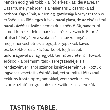
Minden eddiginél több kiállító érkezik az idei KávéBár
Bazárra, melynek idén is a Millenáris B csarnoka ad
otthont. Úgy tűnik, a jelenlegi gazdasági környezetben is
erősödik a különleges kávék hazai piaca, de az elsőszámú
hazai kávéfesztiválon nemcsak kispörkölők, hanem jól
ismert kereskedelmi márkák is részt vesznek. Február
utolsó hétvégéjén a szakma és a kávérajongók
megismerkedhetnek a legújabb gépekkel, kávés
eszközökkel, és a kávépörkölők legfrissebb
újdonságaival a világ legjobb termőterületeiről. Tovább
erősödik a prémium italok seregszemléje is a
rendezvényen, ahol számos kísérőeseménnyel, köztük
ingyenes vezetett kóstolókkal, extra limitált létszámú
exkluzív kóstolóprogramokkal, versenyekkel és
szórakoztató programokkal készülnek a szervezők.
TASTING TABLE,