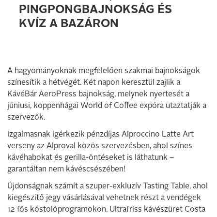
PINGPONGBAJNOKSÁG ÉS
KVÍZ A BAZÁRON
A hagyományoknak megfelelően szakmai bajnokságok
színesítik a hétvégét. Két napon keresztül zajlik a
KávéBár AeroPress bajnokság, melynek nyertesét a
júniusi, koppenhágai World of Coffee expóra utaztatják a
szervezők.
Izgalmasnak ígérkezik pénzdíjas Alproccino Latte Art
verseny az Alproval közös szervezésben, ahol színes
kávéhabokat és gerilla-öntéseket is láthatunk –
garantáltan nem kávéscsészében!
Újdonságnak számít a szuper-exkluzív Tasting Table, ahol
kiegészítő jegy vásárlásával vehetnek részt a vendégek
12 fős kóstolóprogramokon. Ultrafriss kávészüret Costa