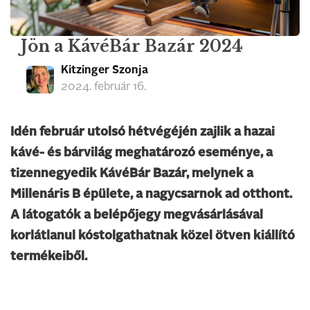
Jön a KávéBár Bazár 2024
Kitzinger Szonja
2024. február 16.
Idén február utolsó hétvégéjén zajlik a hazai
kávé- és bárvilág meghatározó eseménye, a
tizennegyedik KávéBár Bazár, melynek a
Millenáris B épülete, a nagycsarnok ad otthont.
A látogatók a belépőjegy megvásárlásával
korlátlanul kóstolgathatnak közel ötven kiállító
termékeiből.