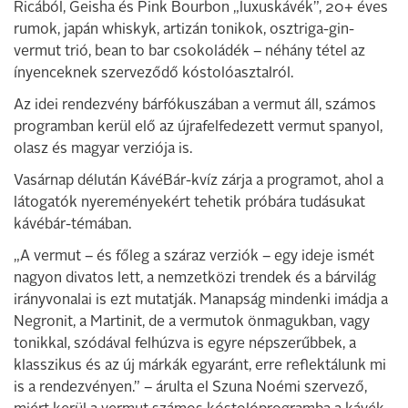
Ricából, Geisha és Pink Bourbon „luxuskávék”, 20+ éves
rumok, japán whiskyk, artizán tonikok, osztriga-gin-
vermut trió, bean to bar csokoládék – néhány tétel az
ínyenceknek szerveződő kóstolóasztalról.
Az idei rendezvény bárfókuszában a vermut áll, számos
programban kerül elő az újrafelfedezett vermut spanyol,
olasz és magyar verziója is.
Vasárnap délután KávéBár-kvíz zárja a programot, ahol a
látogatók nyereményekért tehetik próbára tudásukat
kávébár-témában.
„A vermut – és főleg a száraz verziók – egy ideje ismét
nagyon divatos lett, a nemzetközi trendek és a bárvilág
irányvonalai is ezt mutatják. Manapság mindenki imádja a
Negronit, a Martinit, de a vermutok önmagukban, vagy
tonikkal, szódával felhúzva is egyre népszerűbbek, a
klasszikus és az új márkák egyaránt, erre reflektálunk mi
is a rendezvényen.” – árulta el Szuna Noémi szervező,