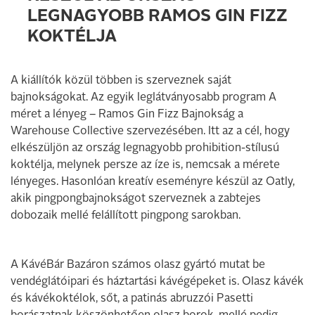
LEGNAGYOBB RAMOS GIN FIZZ
KOKTÉLJA
A kiállítók közül többen is szerveznek saját
bajnokságokat. Az egyik leglátványosabb program A
méret a lényeg – Ramos Gin Fizz Bajnokság a
Warehouse Collective szervezésében. Itt az a cél, hogy
elkészüljön az ország legnagyobb prohibition-stílusú
koktélja, melynek persze az íze is, nemcsak a mérete
lényeges. Hasonlóan kreatív eseményre készül az Oatly,
akik pingpongbajnokságot szerveznek a zabtejes
dobozaik mellé felállított pingpong sarokban.
A KávéBár Bazáron számos olasz gyártó mutat be
vendéglátóipari és háztartási kávégépeket is. Olasz kávék
és kávékoktélok, sőt, a patinás abruzzói Pasetti