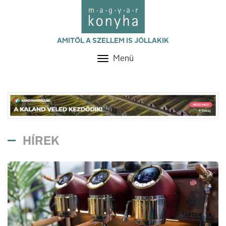
AMITŐL A SZELLEM IS JÓLLAKIK
Menü
Toggle
navigation
HÍREK