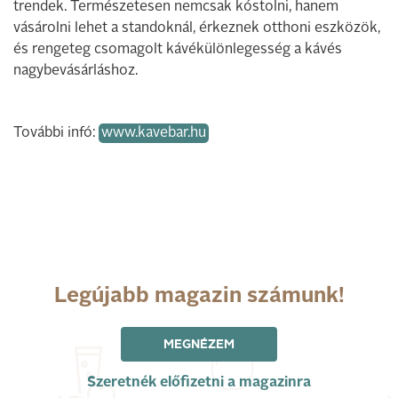
trendek. Természetesen nemcsak kóstolni, hanem
vásárolni lehet a standoknál, érkeznek otthoni eszközök,
és rengeteg csomagolt kávékülönlegesség a kávés
nagybevásárláshoz.
További infó:
www.kavebar.hu
Legújabb magazin számunk!
MEGNÉZEM
Szeretnék előfizetni a magazinra