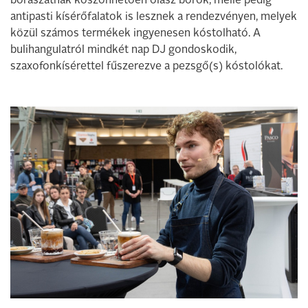
borászatnak köszönhetően olasz borok, mellé pedig
antipasti kísérőfalatok is lesznek a rendezvényen, melyek
közül számos termékek ingyenesen kóstolható. A
bulihangulatról mindkét nap DJ gondoskodik,
szaxofonkísérettel fűszerezve a pezsgő(s) kóstolókat.