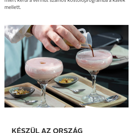
miért kerül a vermut számos kóstolóprogramba a kávék
mellett.
KÉSZÜL AZ ORSZÁG