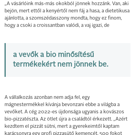
„A vásárlóink más-más okokból jönnek hozzánk. Van, aki
bejön, mert ettől a kenyértől nem fáj a hasa, a dietetikusa
ajánlotta, a szomszédasszony mondta, hogy ez finom,
hogy a csoki a croissantban valódi, a vaj igazi, de
a vevők a bio minősítésű
termékekért nem jönnek be.
A vállalkozás azonban nem adja fel, egy
mágnestermékkel kívánja bevonzani ebbe a világba a
vevőket. A cég 2022-es újdonsága ugyanis a kovászos
bio-pizzatészta. Az ötlet újra a családtól érkezett. „Azért
kezdtem el pizzát sütni, mert a gyerekeimtől kaptam
karácsonyra egy profi pizzasütő kemencét. 500 fokot