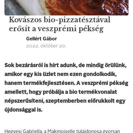
Kovászos bio-pizzatésztával
erősít a veszprémi pékség
Gellért Gábor
2022. október 20.
Sok bezárásról is hírt adunk, de mindig örülünk,
amikor egy kis üzlet nem ezen gondolkodik,
hanem termékfejlesztésen. A veszprémi pékség
amellett, hogy próbálja a bio termékvonalat
népszerűsíteni, szeptemberben előrukkolt egy
újdonsággal is.
Hegyesi Gabriella, a Makmoiselle tulajdonosa gyorsan