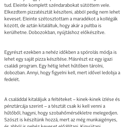
tud. Eleinte komplett széndarabokat sütöttem vele.
Elkezdtem pizzatésztát készíteni, abból pedig nem lehet
keveset. Eleinte szétosztottam a maradékot a kollégák
között, de aztán kitaláltuk, hogy akár a pultba is
kerülhetne. Dobozokban, nyújtáshoz előkészítve.
Egyrészt ezekben a nehéz időkben a spórolás módja is
lehet egy saját pizza készítése. Másrészt ez egy igazi
családi program. Egy hétig lehet hűtőben tárolni,
dobozban. Annyi, hogy figyelni kell, mert idővel ledobja a
fedelét.
A családdal kitaláljuk a feltéteket – kinek-kinek ízlése és
pénztárcája szerint – a tésztát csak ki kell venni a
hűtőből, hagyni, hogy szobahőmérsékletre melegedjen.
Szószt is készítünk hozzá, mert az még munkaigényes,
és abból is nehéz keveset előállítani. Kinyújtani,