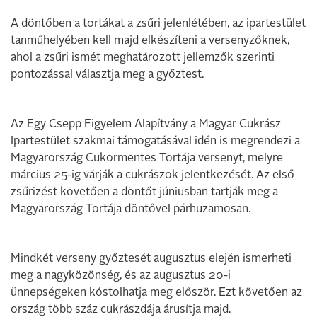
A döntőben a tortákat a zsűri jelenlétében, az ipartestület
tanműhelyében kell majd elkészíteni a versenyzőknek,
ahol a zsűri ismét meghatározott jellemzők szerinti
pontozással választja meg a győztest.
Az Egy Csepp Figyelem Alapítvány a Magyar Cukrász
Ipartestület szakmai támogatásával idén is megrendezi a
Magyarország Cukormentes Tortája versenyt, melyre
március 25-ig várják a cukrászok jelentkezését. Az első
zsűrizést követően a döntőt júniusban tartják meg a
Magyarország Tortája döntővel párhuzamosan.
Mindkét verseny győztesét augusztus elején ismerheti
meg a nagyközönség, és az augusztus 20-i
ünnepségeken kóstolhatja meg először. Ezt követően az
ország több száz cukrászdája árusítja majd.