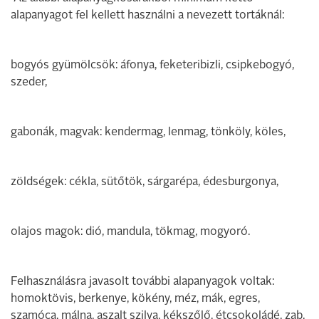
alapanyagot fel kellett használni a nevezett tortáknál:
bogyós gyümölcsök: áfonya, feketeribizli, csipkebogyó,
szeder,
gabonák, magvak: kendermag, lenmag, tönköly, köles,
zöldségek: cékla, sütőtök, sárgarépa, édesburgonya,
olajos magok: dió, mandula, tökmag, mogyoró.
Felhasználásra javasolt további alapanyagok voltak:
homoktövis, berkenye, kökény, méz, mák, egres,
szamóca, málna, aszalt szilva, kékszőlő, étcsokoládé, zab.