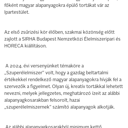
főként magyar alapanyagokra épülő tortákat vár az
Ipartestület.
Az első zsűrizési kör élőben, szakmai közönség előtt
zajlott a SIRHA Budapest Nemzetközi Élelmiszeripari és
HORECA kiállításon.
A 2024. évi versenyünket témaköre a
„Szuperélelmiszer” volt, hogy a gazdag beltartalmi
értékekkel rendelkező magyar alapanyagokra hívják fel a
szervezők a figyelmet. Olyan új, kreatív tortákkal lehetett
nevezni, melyek jellegzetes, meghatározó ízeit az alábbi
alapanyagkosarakban felsorolt, hazai
„szuperélelmiszernek” számító alapanyagok alkotják.
Az alábbi alapanyagkosarakból minimum kettő