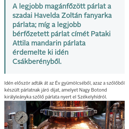
A legjobb magánfőzött párlat a
szadai Havelda Zoltán fanyarka
párlata; míg a legjobb
bérfőzetett párlat címét Pataki
Attila mandarin párlata
érdemelte ki idén
Csákberényből.
Idén először adták át az Év gyümölcséből, azaz a szőlőből
készült párlatnak járó díjat, amelyet Nagy Botond
királyleányka szőlő párlata nyert el Székelyhídról.