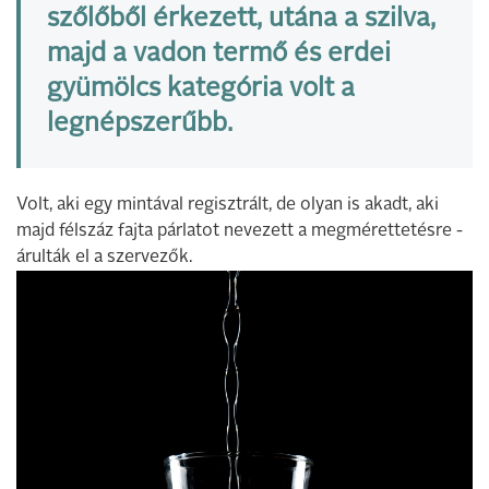
szőlőből érkezett, utána a szilva,
majd a vadon termő és erdei
gyümölcs kategória volt a
legnépszerűbb.
Volt, aki egy mintával regisztrált, de olyan is akadt, aki
majd félszáz fajta párlatot nevezett a megmérettetésre -
árulták el a szervezők.