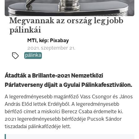
Megvannak az ország legjobb
pálinkái
MTI, kép: Pixabay
2021. szeptember 21.
pálinka
Átadták a Brillante-2021 Nemzetközi
Párlatverseny díjait a Gyulai Pálinkafesztiválon.
A legeredményesebb magánfőző Vass Csongor és János
András Előd lettek Erdélyből. A legeredményesebb
bérfőző címet a miskolci Berecz Csaba érdemelte ki.
2021 legeredményesebb bérfőzdéje Pucsok Sándor
tiszadadai pálinkafőzdéje lett.