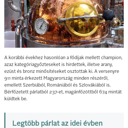
A korábbi évekhez hasonlóan a fődíjak mellett champion,
azaz kategóriagyőzteseket is hirdettek, illetve arany,
ezüst és bronz minősítéseket osztottak ki. A versenyre
911 minta érkezett Magyarország minden részéről,
emellett Szerbiából, Romániából és Szlovákiából is.
Bérfőzetett párlatból 237-et, magánfőzöttből 674 mintát
küldtek be.
Legtöbb párlat az idei évben