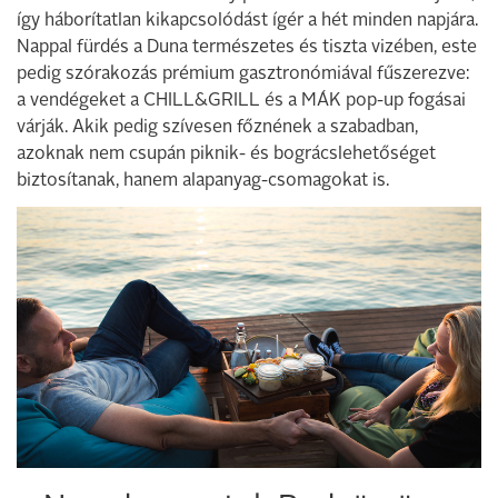
így háborítatlan kikapcsolódást ígér a hét minden napjára.
Nappal fürdés a Duna természetes és tiszta vizében, este
pedig szórakozás prémium gasztronómiával fűszerezve:
a vendégeket a CHILL&GRILL és a MÁK pop-up fogásai
várják. Akik pedig szívesen főznének a szabadban,
azoknak nem csupán piknik- és bográcslehetőséget
biztosítanak, hanem alapanyag-csomagokat is.