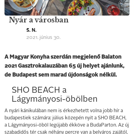
Nyár a városban
S. N.
2021. június 30.
A Magyar Konyha szerdán megjelenő Balaton
2021 Gasztrokalauzában 65 új helyet ajánlunk,
de Budapest sem marad újdonságok nélkül.
SHO BEACH a
Lágymányosi-öbölben
A nyári kánikulában nem is érkezhetett volna jobb hír a
budapestiek számára: július közepén nyit a SHO BEACH,
a Lágymányosi-öböl legújabb ékköve a BudaParton. Az új
szabadidős tér csak néhány percre van a belváros zajától,