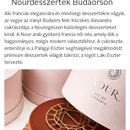
Nourdesszertek Budaörsön
Aki franciás eleganciára és minőségi desszertekre vágyik,
az vegye az irányt Budaörs felé: Kecskés Alexandra
cukrászdája, a Nouregészen különleges desszerteket
kínál. A Nour arab gyökerű francia női név, amely illik a
hagyományos, mégis modern választékhoz. A cukrászda
enteriőrje is a Palágyi Eszter segítségével megálmodott
prémium desszertek világát tükrözi, a logót Laki Eszter
tervezte.