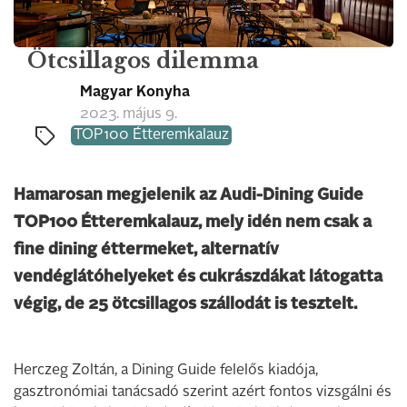
Ötcsillagos dilemma
Magyar Konyha
2023. május 9.
TOP100 Étteremkalauz
Hamarosan megjelenik az Audi-Dining Guide
TOP100 Étteremkalauz, mely idén nem csak a
fine dining éttermeket, alternatív
vendéglátóhelyeket és cukrászdákat látogatta
végig, de 25 ötcsillagos szállodát is tesztelt.
Herczeg Zoltán, a Dining Guide felelős kiadója,
gasztronómiai tanácsadó szerint azért fontos vizsgálni és