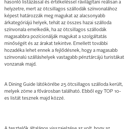
hasonló listázással és értékeléssel rávilágítani reálisan a
helyzetre, mert az ötcsillagos szállodák színvonalához
képest határozzák meg magukat az alacsonyabb
árkategóriájú helyek, tehát az összes hazai szálloda
színvonala emelkedik, ha az ötcsillagos szállodák
magasabbra pozícionálják magukat a szolgáltatás
minőségét és az árakat tekintve. Emellett további
hozadéka lehet ennek a fejlődésnek, hogy a magasabb
színvonalú szálláshelyek vastagabb pénztárcájú turistákat
vonzanak majd.
A Dining Guide látókörébe 25 ötcsillagos szálloda került,
melyek zöme a fővárosban található. Ebből egy TOP 10-
es listát tesznek majd közzé.
A tesztelők általános visszajelzése az volt, hogy az