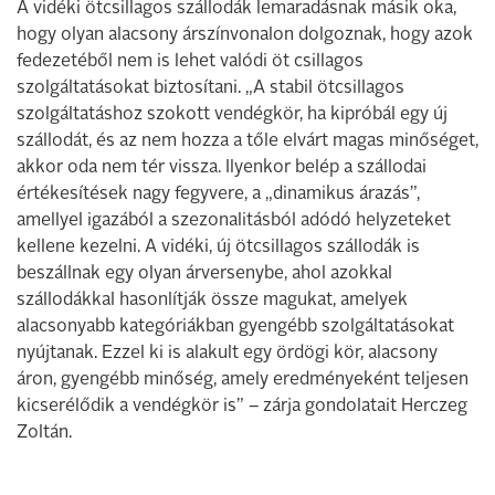
A vidéki ötcsillagos szállodák lemaradásnak másik oka,
hogy olyan alacsony árszínvonalon dolgoznak, hogy azok
fedezetéből nem is lehet valódi öt csillagos
szolgáltatásokat biztosítani. „A stabil ötcsillagos
szolgáltatáshoz szokott vendégkör, ha kipróbál egy új
szállodát, és az nem hozza a tőle elvárt magas minőséget,
akkor oda nem tér vissza. Ilyenkor belép a szállodai
értékesítések nagy fegyvere, a „dinamikus árazás”,
amellyel igazából a szezonalitásból adódó helyzeteket
kellene kezelni. A vidéki, új ötcsillagos szállodák is
beszállnak egy olyan árversenybe, ahol azokkal
szállodákkal hasonlítják össze magukat, amelyek
alacsonyabb kategóriákban gyengébb szolgáltatásokat
nyújtanak. Ezzel ki is alakult egy ördögi kör, alacsony
áron, gyengébb minőség, amely eredményeként teljesen
kicserélődik a vendégkör is” – zárja gondolatait Herczeg
Zoltán.