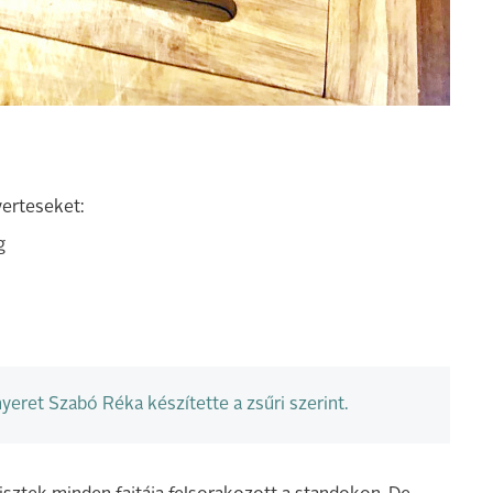
nyerteseket:
g
eret Szabó Réka készítette a zsűri szerint.