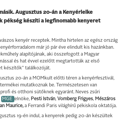
másik. Augusztus 20-án a Kenyérlelke
k pékség készíti a legfinomabb kenyeret
kovászos kenyér receptek. Mintha hirtelen az egész ország
nyérforradalom már jó pár éve elindult kis hazánkban.
kműhely alapítójának, aki összefogott a Magyar
ással és hat évvel ezelőtt megtartották az első
 készítők” találkozóját.
sztus 20-án a MOMkult előtti téren a kenyérfesztivál,
i termékei mutatkoznak be. Természetesen van
 profi és otthoni sütőknek egyaránt. Neves zsűri
z
MGE
elnöke,
Pesti István
,
Vomberg Frigyes
,
Mészáros
ian Maurice,
a Ferrandi Paris világhírű pékiskola oktatója.
gusztus 19-én indul, a kenyerek pedig 20-án készültek