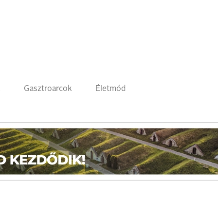
k
Gasztroarcok
Életmód