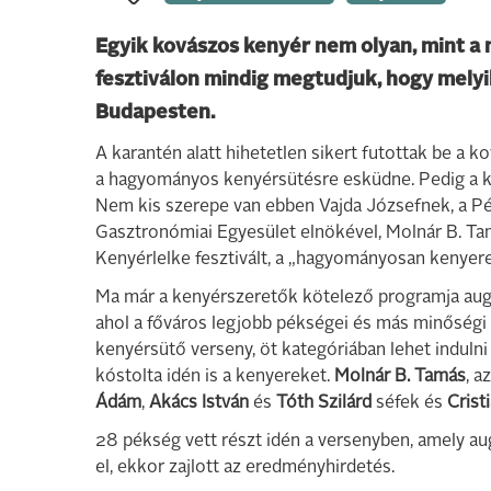
Egyik kovászos kenyér nem olyan, mint a 
fesztiválon mindig megtudjuk, hogy melyi
Budapesten.
A karantén alatt hihetetlen sikert futottak be a 
a hagyományos kenyérsütésre esküdne. Pedig a ke
Nem kis szerepe van ebben Vajda Józsefnek, a Pé
Gasztronómiai Egyesület elnökével, Molnár B. Tam
Kenyérlelke fesztivált, a „hagyományosan kenyeret
Ma már a kenyérszeretők kötelező programja augu
ahol a főváros legjobb pékségei és más minőség
kenyérsütő verseny, öt kategóriában lehet indulni
kóstolta idén is a kenyereket.
Molnár B. Tamás
, a
Ádám
,
Akács István
és
Tóth Szilárd
séfek és
Crist
28 pékség vett részt idén a versenyben, amely au
el, ekkor zajlott az eredményhirdetés.