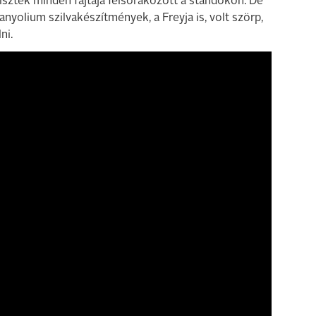
lisztek minden fajtája felsorakozott a standokon. De
anyolium szilvakészítmények, a Freyja is, volt szörp,
ni.