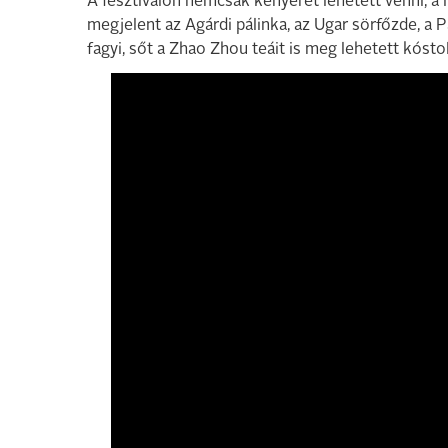
A fesztiválon nemcsak kenyeret lehetett venni, a 
megjelent az Agárdi pálinka, az Ugar sörfőzde, a P
fagyi, sőt a Zhao Zhou teáit is meg lehetett kóstol