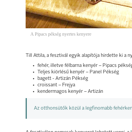
A Pipacs pékség nyertes kenyere
Till Attila, a fesztivál egyik alapítója hirdette ki a 
fehér, illetve félbarna kenyér – Pipacs péksé
Teljes kiörlésű kenyér – Panel Pékség
bagett - Artizán Pékség
croissant – Frejya
kendermagos kenyér – Artizán
Az otthonsütők közül a legfinomabb fehérkeny