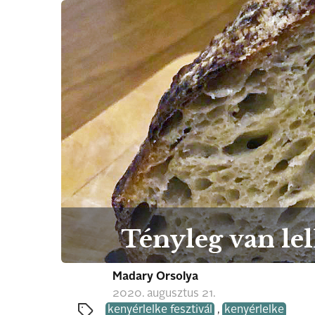
Tényleg van le
Madary Orsolya
2020. augusztus 21.
kenyérlelke fesztivál
,
kenyérlelke