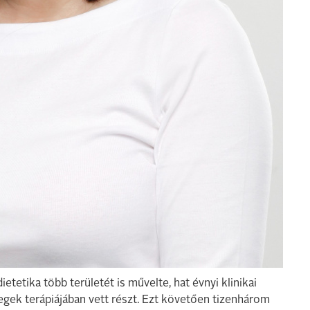
tetika több területét is művelte, hat évnyi klinikai
tegek terápiájában vett részt. Ezt követően tizenhárom