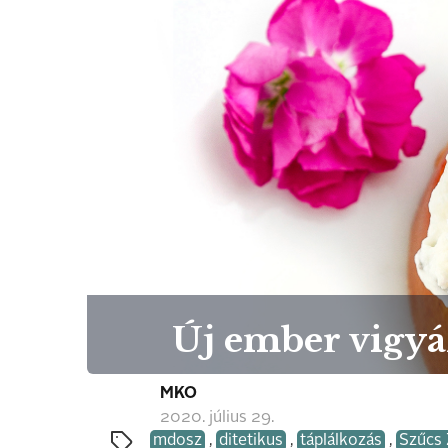
Új ember vigyá
MKO
2020. július 29.
mdosz
,
ditetikus
,
táplálkozás
,
Szűcs