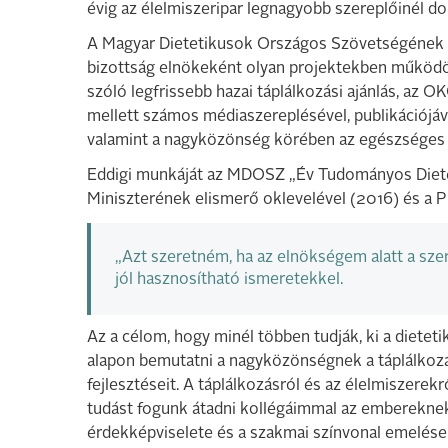
évig az élelmiszeripar legnagyobb szereplőinél d
A Magyar Dietetikusok Országos Szövetségének h
bizottság elnökeként olyan projektekben működö
szóló legfrissebb hazai táplálkozási ajánlás, a
mellett számos médiaszereplésével, publikációjáv
valamint a nagyközönség körében az egészséges 
Eddigi munkáját az MDOSZ „Év Tudományos Dietet
Miniszterének elismerő oklevelével (2016) és a Pr
„Azt szeretném, ha az elnökségem alatt a sz
jól hasznosítható ismeretekkel.
Az a célom, hogy minél többen tudják, ki a dietet
alapon bemutatni a nagyközönségnek a táplálkozás 
fejlesztéseit. A táplálkozásról és az élelmiszere
tudást fogunk átadni kollégáimmal az embereknek.
érdekképviselete és a szakmai színvonal emelése.