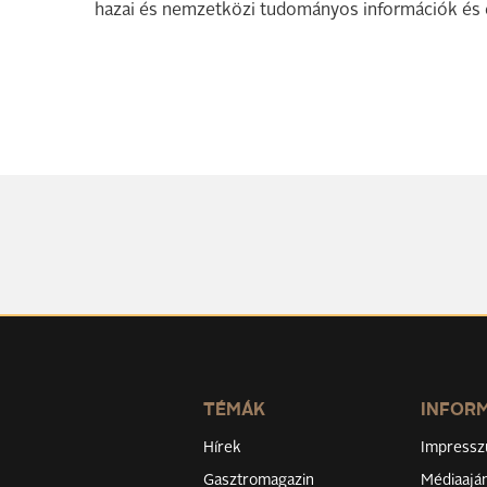
hazai és nemzetközi tudományos információk és 
TÉMÁK
INFOR
Hírek
Impress
Gasztromagazin
Médiaaján