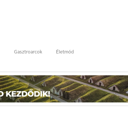
k
Gasztroarcok
Életmód