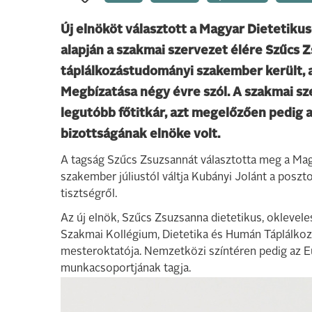
Új elnököt választott a Magyar Dietetiku
alapján a szakmai szervezet élére Szűcs Z
táplálkozástudományi szakember került, aki
Megbízatása négy évre szól. A szakmai sz
legutóbb főtitkár, azt megelőzően pedig
bizottságának elnöke volt.
A tagság Szűcs Zsuzsannát választotta meg a Ma
szakember júliustól váltja Kubányi Jolánt a posz
tisztségről.
Az új elnök, Szűcs Zsuzsanna dietetikus, okleve
Szakmai Kollégium, Dietetika és Humán Táplálko
mesteroktatója. Nemzetközi színtéren pedig az E
munkacsoportjának tagja.