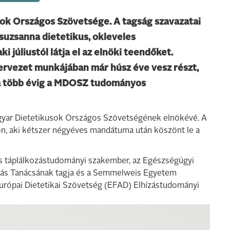
sok Országos Szövetsége. A tagság szavazatai
suzsanna dietetikus, okleveles
 júliustól látja el az elnöki teendőket.
ervezet munkájában már húsz éve vesz részt,
 a több évig a MDOSZ tudományos
gyar Dietetikusok Országos Szövetségének elnökévé. A
ton, aki kétszer négyéves mandátuma után köszönt le a
les táplálkozástudományi szakember, az Egészségügyi
zás Tanácsának tagja és a Semmelweis Egyetem
urópai Dietetikai Szövetség (EFAD) Elhízástudományi