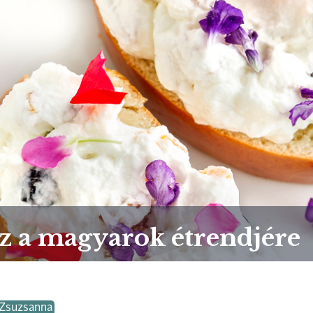
z a magyarok étrendjére
 Zsuzsanna