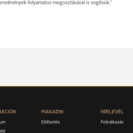
eredmények folyamatos megosztásával is segítsük.”
MÁCIÓK
MAGAZIN
HÍRLEVÉL
zum
Előfizetés
Feliratkozás
lat