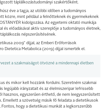
olgozott táplálkozástudományi szakértőként.
úsz éve a tagja, az utóbbi időben a tudományos
tt közre, mint például a felnőtteknek és gyermekeknek
z OKOSTÁNYÉR kidolgozása. Az egyetemi oktató munkája
al és előadásával aktív szereplője a tudományos életnek,
táplálkozás népszerűsítésének.
ikusa 2009” díjjal, az Emberi Erőforrások
o Dietetica Metabolica (2019) díjjal ismerték el.
ervezet a szakmaiságot ötvözné a mindennapi életben
ikus és mikor kell hozzánk fordulni. Szeretném szakmai
legújabb irányzatait és az élelmiszeripar lefrissebb
kről hasznos, egyszerűen érthető, de nem leegyszerűsített
 Emellett a szövetség másik fő feladata a dietetikusok
 Fontos, hogy a dietetikusi munkát a legkorszerűbb