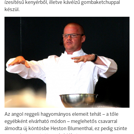
ízesítésű kenyérből, illetve kávéízű gombaketchuppal
készül.
Az angol reggeli hagyományos elemeit tehát – a tőle
egyébként elvárható módon – meglehetős csavarral
álmodta új köntösbe Heston Blumenthal, ez pedig szinte