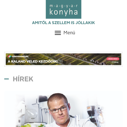
AMITŐL A SZELLEM IS JÓLLAKIK
Menü
Toggle
navigation
HÍREK