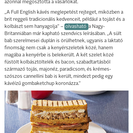
azonnal megosztotta a vásárlókat.
„A Full English kávés meglepetést rejteget, miközben a
brit reggeli tradicionális kedvenceit, például a tojást és a
kolbászt sem hanyagolja” –
olvasható
a Nagy-
Britanniában már kapható szendvics leírásában. „A sült
bab szerelmesei duplán is örülhetnek, ugyanis a laktató
finomság nem csak a kenyérszeletek közé, hanem
magába a kenyérbe is belekerült. A két szelet közé
füstölt kolbásztöltelék és bacon, szabadtartásból
származó tojás, majonéz, paradicsom, és krémes-
szószos cannellini bab is került, mindezt pedig egy
kávéízű gombaketchup koronázza.”