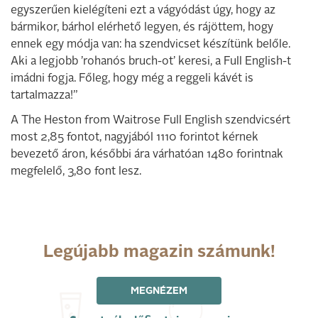
egyszerűen kielégíteni ezt a vágyódást úgy, hogy az
bármikor, bárhol elérhető legyen, és rájöttem, hogy
ennek egy módja van: ha szendvicset készítünk belőle.
Aki a legjobb ’rohanós bruch-ot’ keresi, a Full English-t
imádni fogja. Főleg, hogy még a reggeli kávét is
tartalmazza!”
A The Heston from Waitrose Full English szendvicsért
most 2,85 fontot, nagyjából 1110 forintot kérnek
bevezető áron, későbbi ára várhatóan 1480 forintnak
megfelelő, 3,80 font lesz.
Legújabb magazin számunk!
MEGNÉZEM