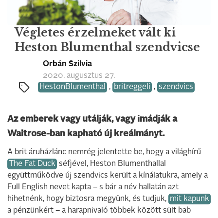
Végletes érzelmeket vált ki
Heston Blumenthal szendvicse
Orbán Szilvia
2020. augusztus 27.
HestonBlumenthal
,
britreggeli
,
szendvics
Az emberek vagy utálják, vagy imádják a
Waitrose-ban kapható új kreálmányt.
A brit áruházlánc nemrég jelentette be, hogy a világhírű
The Fat Duck
séfjével, Heston Blumenthallal
együttműködve új szendvics került a kínálatukra, amely a
Full English nevet kapta – s bár a név hallatán azt
hihetnénk, hogy biztosra megyünk, és tudjuk,
mit kapunk
a pénzünkért – a harapnivaló többek között sült bab