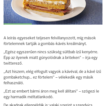
A leírás egyeseket teljesen felvillanyozott, míg mások
förtelemnek tartják a gombás-kávés kreálmányt.
„Egész egyszerűen nincs szükség sültbab ízű kenyérre.
Épp az ilyenek miatt gúnyolódnak a briteken” – írja egy
twitterező.
„Azt hiszem, elég elfogult vagyok a kávéval, de a kávé ízű
gombaketchup… ez förtelem” – vélekedik egy másik
felhasználó.
„Ezt az embert bármi áron meg kell állítani” – szögezi le
egy harmadik méltatlankodó.
De akadnak ellenpéldák is: valaki szerint a szendvics