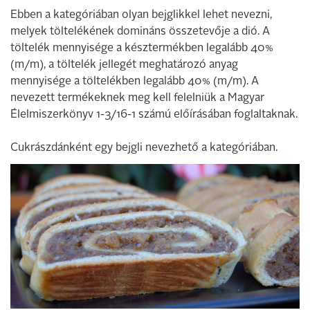
Ebben a kategóriában olyan bejglikkel lehet nevezni,
melyek töltelékének domináns összetevője a dió. A
töltelék mennyisége a késztermékben legalább 40%
(m/m), a töltelék jellegét meghatározó anyag
mennyisége a töltelékben legalább 40% (m/m). A
nevezett termékeknek meg kell felelniük a Magyar
Élelmiszerkönyv 1-3/16-1 számú előírásában foglaltaknak.
Cukrászdánként egy bejgli nevezhető a kategóriában.