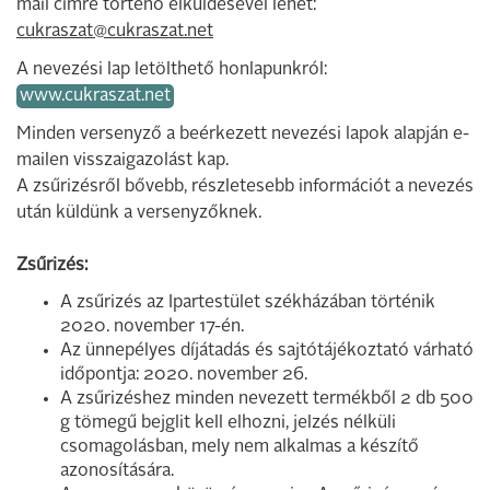
mail címre történő elküldésével lehet:
cukraszat@cukraszat.net
A nevezési lap letölthető honlapunkról:
www.cukraszat.net
Minden versenyző a beérkezett nevezési lapok alapján e-
mailen visszaigazolást kap.
A zsűrizésről bővebb, részletesebb információt a nevezés
után küldünk a versenyzőknek.
Zsűrizés:
A zsűrizés az Ipartestület székházában történik
2020. november 17-én.
Az ünnepélyes díjátadás és sajtótájékoztató várható
időpontja: 2020. november 26.
A zsűrizéshez minden nevezett termékből 2 db 500
g tömegű bejglit kell elhozni, jelzés nélküli
csomagolásban, mely nem alkalmas a készítő
azonosítására.