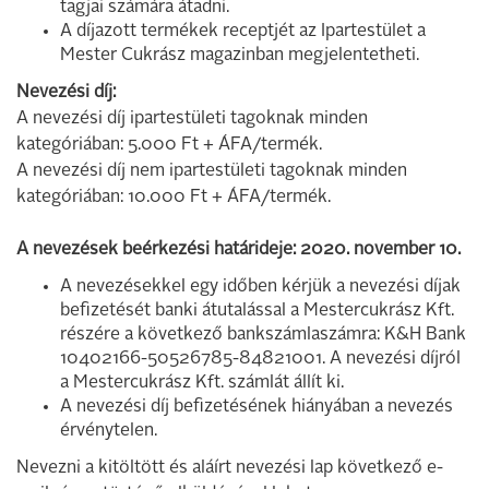
tagjai számára átadni.
A díjazott termékek receptjét az Ipartestület a
Mester Cukrász magazinban megjelentetheti.
Nevezési díj:
A nevezési díj ipartestületi tagoknak minden
kategóriában: 5.000 Ft + ÁFA/termék.
A nevezési díj nem ipartestületi tagoknak minden
kategóriában: 10.000 Ft + ÁFA/termék.
A nevezések beérkezési határideje: 2020. november 10.
A nevezésekkel egy időben kérjük a nevezési díjak
befizetését banki átutalással a Mestercukrász Kft.
részére a következő bankszámlaszámra: K&H Bank
10402166-50526785-84821001. A nevezési díjról
a Mestercukrász Kft. számlát állít ki.
A nevezési díj befizetésének hiányában a nevezés
érvénytelen.
Nevezni a kitöltött és aláírt nevezési lap következő e-