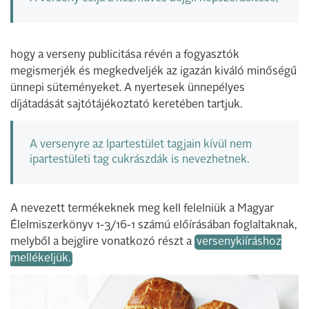
hogy a verseny publicitása révén a fogyasztók
megismerjék és megkedveljék az igazán kiváló minőségű
ünnepi süteményeket. A nyertesek ünnepélyes
díjátadását sajtótájékoztató keretében tartjuk.
A versenyre az Ipartestület tagjain kívül nem
ipartestületi tag cukrászdák is nevezhetnek.
A nevezett termékeknek meg kell felelniük a Magyar
Élelmiszerkönyv 1-3/16-1 számú előírásában foglaltaknak,
melyből a bejglire vonatkozó részt a
versenykiíráshoz
mellékeljük.