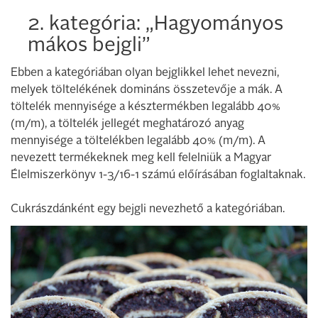
2. kategória: „Hagyományos
mákos bejgli”
Ebben a kategóriában olyan bejglikkel lehet nevezni,
melyek töltelékének domináns összetevője a mák. A
töltelék mennyisége a késztermékben legalább 40%
(m/m), a töltelék jellegét meghatározó anyag
mennyisége a töltelékben legalább 40% (m/m). A
nevezett termékeknek meg kell felelniük a Magyar
Élelmiszerkönyv 1-3/16-1 számú előírásában foglaltaknak.
Cukrászdánként egy bejgli nevezhető a kategóriában.