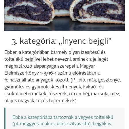
3. kategória: „Ínyenc bejgli”
Ebben a kategóriában bármely olyan ízesítésű és
töltelékű bejglivel lehet nevezni, aminek a jellegét
meghatározó alapanyaga szerepel a Magyar
Élelmiszerkönyv 1-3/16-1 számú előírásában a
felhasználható anyagok között. (Pl. dió, mák, gesztenye,
gyümölcs és gyümölcskészítmények, kakaó- és
csokoládétermékek, fűszerek, citromhéj, mazsola, méz,
olajos magvak, tej és tejtermékek).
Ebbe a kategóriába tartoznak a vegyes töltelékű
(pl. meggyes-mákos, diós-szilvás stb). bejglik is.