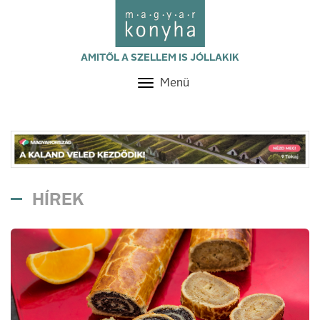
AMITŐL A SZELLEM IS JÓLLAKIK
Menü
Toggle
navigation
HÍREK