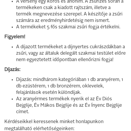
A verseny egy körös és anonim. A zsűrizés során a
termékeken csak a kiadott rajtszám, illetve a
termék megnevezése szerepel. A készítője a zsűri
számára az eredményhirdetésig nem ismert.
A termékeket 5 fős szakmai zsűri fogja értékelni.
Figyelem!
A díjazott termékeket a díjnyertes cukrászdákban a
zsűri, vagy az általuk delegált szakmai testület előre
nem egyeztetett időpontban ellenőrizni fogja!
Díjazás:
Díjazás: mindhárom kategóriában 1 db aranyérem, 1
db ezüstérem, 1 db bronzérem, oklevelek,
felajánlások esetén különdíjak.
Az aranyérmes termékek nyerik el az Év Diós
Bejglije, Év Mákos Bejglije és az Év Ínyenc Bejglije
címet.
Kérdéseikkel keressenek minket honlapunkon
megtalálható elérhetőségeinken: