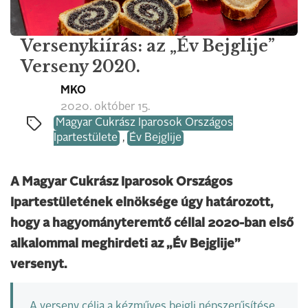
Versenykiírás: az „Év Bejglije”
Verseny 2020.
MKO
2020. október 15.
Magyar Cukrász Iparosok Országos
Ipartestülete
,
Év Bejglije
A Magyar Cukrász Iparosok Országos
Ipartestületének elnöksége úgy határozott,
hogy a hagyományteremtő céllal 2020-ban első
alkalommal meghirdeti az „Év Bejglije”
versenyt.
A verseny célja a kézműves bejgli népszerűsítése,