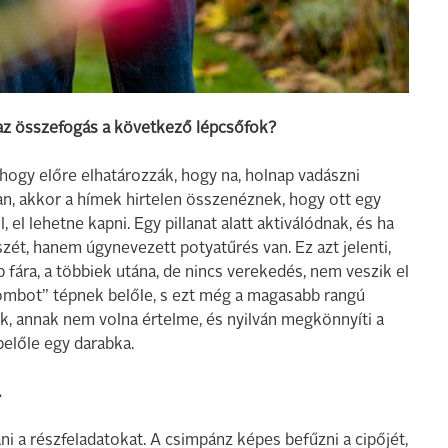
 az összefogás a következő lépcsőfok?
hogy előre elhatározzák, hogy na, holnap vadászni
n, akkor a hímek hirtelen összenéznek, hogy ott egy
 el lehetne kapni. Egy pillanat alatt aktiválódnak, és ha
szét, hanem úgynevezett potyatűrés van. Ez azt jelenti,
b fára, a többiek utána, de nincs verekedés, nem veszik el
combot” tépnek belőle, s ezt még a magasabb rangú
k, annak nem volna értelme, és nyilván megkönnyíti a
belőle egy darabka.
.
ani a részfeladatokat. A csimpánz képes befűzni a cipőjét,