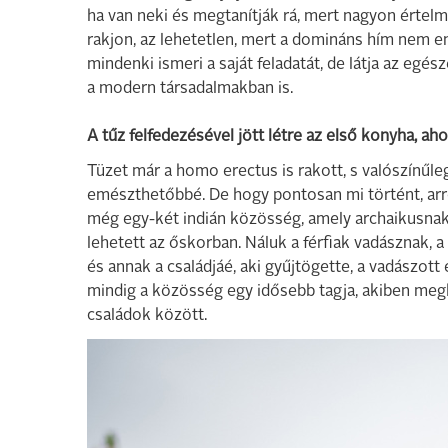
ha van neki és megtanítják rá, mert nagyon értel
rakjon, az lehetetlen, mert a domináns hím nem e
mindenki ismeri a saját feladatát, de látja az egé
a modern társadalmakban is.
A tűz felfedezésével jött létre az első konyha, aho
Tüzet már a homo erectus is rakott, s valószínűleg 
emészthetőbbé. De hogy pontosan mi történt, arró
még egy-két indián közösség, amely archaikusnak
lehetett az őskorban. Náluk a férfiak vadásznak,
és annak a családjáé, aki gyűjtögette, a vadászott 
mindig a közösség egy idősebb tagja, akiben megb
családok között.