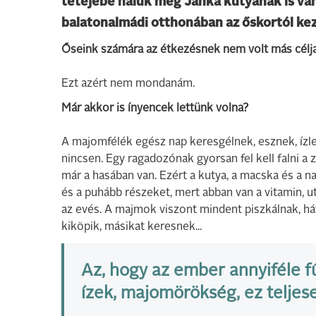
tetejébe náluk még Janka kutyának is van
balatonalmádi otthonában az őskortól kez
Őseink számára az étkezésnek nem volt más célja,
Ezt azért nem mondanám.
Már akkor is ínyencek lettünk volna?
A majomfélék egész nap keresgélnek, esznek, ízle
nincsen. Egy ragadozónak gyorsan fel kell falni a 
már a hasában van. Ezért a kutya, a macska és a n
és a puhább részeket, mert abban van a vitamin, u
az evés. A majmok viszont mindent piszkálnak, há
kiköpik, másikat keresnek...
Az, hogy az ember annyiféle f
ízek, majomörökség, ez teljes