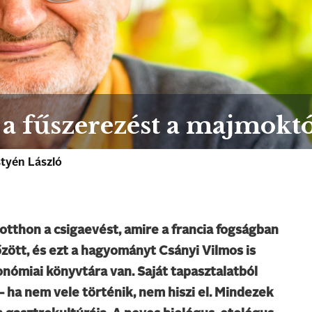
 a fűszerezést a majmokt
tyén László
tthon a csigaevést, amire a francia fogságban
főzött, és ezt a hagyományt Csányi Vilmos is
ronómiai könyvtára van. Saját tapasztalatból
 – ha nem vele történik, nem hiszi el. Mindezek