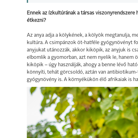
Ennek az ízkultúrának a társas viszonyrendszere
étkezni?
Az anya adja a kölykének, a kölyök megtanulja, mel
kultúra. A csimpánzok öt-hatféle gyógynövényt fo
anyjukat utánozzák, akkor kiköpik, az anyjuk is csa
elbomlik a gyomorban, azt nem nyelik le, hanem ös
kiköpik – úgy használják, ahogy a benne lévő ható
könnyíti, tehát görcsoldó, aztán van antibiotikum
gyógynövény is. A környékükön élő afrikaiak is ha