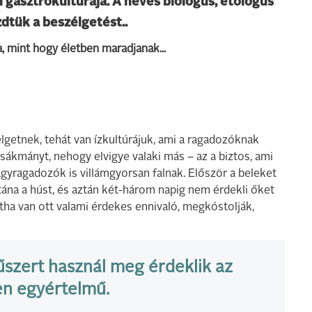
 gasztrokultúrája. A neves biológus, etológus
dtük a beszélgetést..
 mint hogy életben maradjanak...
lgetnek, tehát van ízkultúrájuk, ami a ragadozóknak
zsákmányt, nehogy elvigye valaki más – az a biztos, ami
agyragadozók is villámgyorsan falnak. Először a beleket
tána a húst, és aztán két-három napig nem érdekli őket
tha van ott valami érdekes ennivaló, megkóstolják,
űszert használ meg érdeklik az
en egyértelmű.