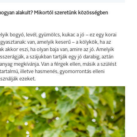
 hogyan alakult? Mikortól szeretünk közösségben
yik bogyó, levél, gyümölcs, kukac a jó – ez egy korai
gyasztanak: van, amelyik keserű – a kölykök, ha az
k akkor eszi, ha olyan baja van, amire az jó. Amelyik
szerágják, a szájukban tartják egy jó darabig, aztán
anyag megkívánja. Van a férgek ellen, másik a szülést
-tartalmú, illetve hasmenés, gyomorrontás elleni
sználják ezeket.