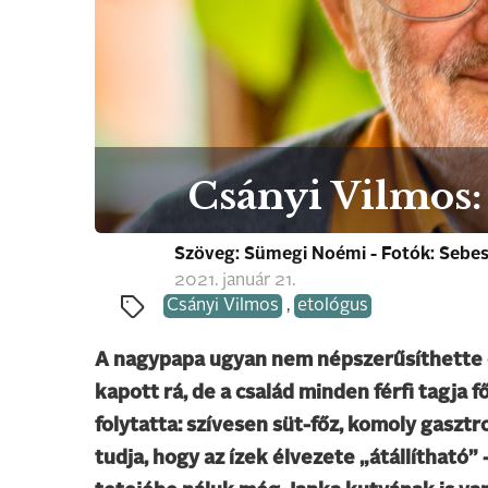
Csányi Vilmos:
Szöveg: Sümegi Noémi - Fotók: Sebes
2021. január 21.
Csányi Vilmos
,
etológus
A nagypapa ugyan nem népszerűsíthette o
kapott rá, de a család minden férfi tagja 
folytatta: szívesen süt-főz, komoly gaszt
tudja, hogy az ízek élvezete „átállítható”