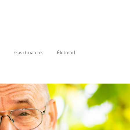
k
Gasztroarcok
Életmód