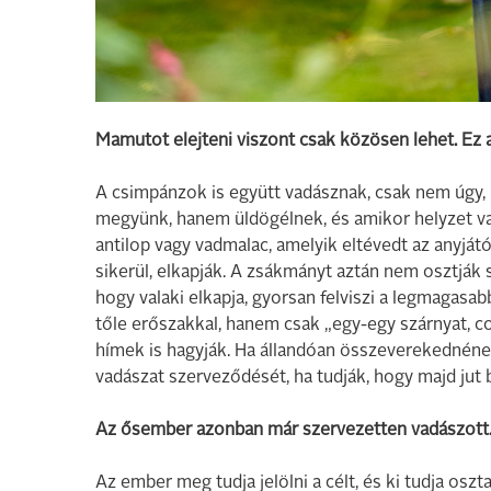
Mamutot elejteni viszont csak közösen lehet. Ez
A csimpánzok is együtt vadásznak, csak nem úgy, 
megyünk, hanem üldögélnek, és amikor helyzet va
antilop vagy vadmalac, amelyik eltévedt az anyjától,
sikerül, elkapják. A zsákmányt aztán nem osztják 
hogy valaki elkapja, gyorsan felviszi a legmagasab
tőle erőszakkal, hanem csak „egy-egy szárnyat, 
hímek is hagyják. Ha állandóan összeverekednéne
vadászat szerveződését, ha tudják, hogy majd jut 
Az ősember azonban már szervezetten vadászott
Az ember meg tudja jelölni a célt, és ki tudja oszt