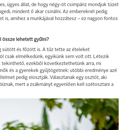
mes, ügyes állat, de hogy négy-öt csimpánz mondjuk tüzet
ngedi, mindent ő akar csinálni. Az embereknél pedig
szet is, amihez a munkájával hozzátesz – ez nagyon fontos
l össze lehetett gyűlni?
sütött és főzött is. A tűz tette az ételeket
l csak elmélkedünk, egyikünk sem volt ott. Létezik
 tekinthető, ezekből következtethetünk arra, mi
 a nők és a gyerekek gyűjtögetnek: utóbbi eredménye azé
élelmet pedig elosztják. Választanak egy osztót, aki
íznak, mert a zsákmányt egyenlően kell szétosztani a