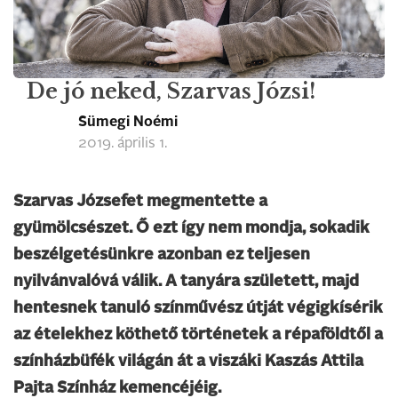
De jó neked, Szarvas Józsi!
Sümegi Noémi
2019. április 1.
Szarvas Józsefet megmentette a
gyümölcsészet. Ő ezt így nem mondja, sokadik
beszélgetésünkre azonban ez teljesen
nyilvánvalóvá válik. A tanyára született, majd
hentesnek tanuló színművész útját végigkísérik
az ételekhez köthető történetek a répaföldtől a
színházbüfék világán át a viszáki Kaszás Attila
Pajta Színház kemencéjéig.