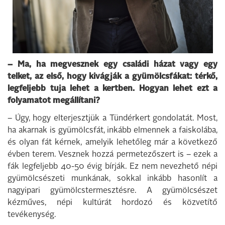
– Ma, ha megvesznek egy családi házat vagy egy
telket, az első, hogy kivágják a gyümölcsfákat: térkő,
legfeljebb tuja lehet a kertben. Hogyan lehet ezt a
folyamatot megállítani?
– Úgy, hogy elterjesztjük a Tündérkert gondolatát. Most,
ha akarnak is gyümölcsfát, inkább elmennek a faiskolába,
és olyan fát kérnek, amelyik lehetőleg már a következő
évben terem. Vesznek hozzá permetezőszert is – ezek a
fák legfeljebb 40-50 évig bírják. Ez nem nevezhető népi
gyümölcsészeti munkának, sokkal inkább hasonlít a
nagyipari gyümölcstermesztésre. A gyümölcsészet
kézműves, népi kultúrát hordozó és közvetítő
tevékenység.