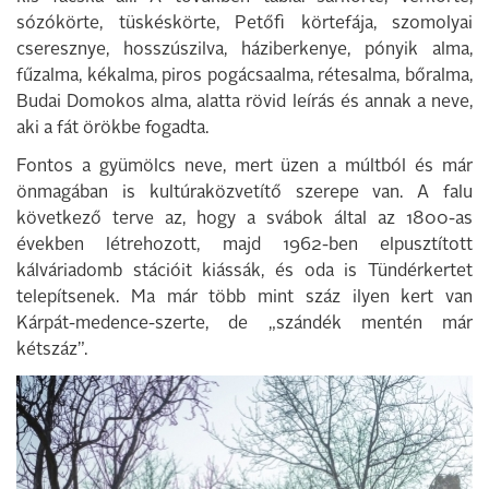
sózókörte, tüskéskörte, Petőfi körtefája, szomolyai
cseresznye, hosszúszilva, háziberkenye, pónyik alma,
fűzalma, kékalma, piros pogácsaalma, rétesalma, bőralma,
Budai Domokos alma, alatta rövid leírás és annak a neve,
aki a fát örökbe fogadta.
Fontos a gyümölcs neve, mert üzen a múltból és már
önmagában is kultúraközvetítő szerepe van. A falu
következő terve az, hogy a svábok által az 1800-as
években létrehozott, majd 1962-ben elpusztított
kálváriadomb stációit kiássák, és oda is Tündérkertet
telepítsenek. Ma már több mint száz ilyen kert van
Kárpát-medence-szerte, de „szándék mentén már
kétszáz”.