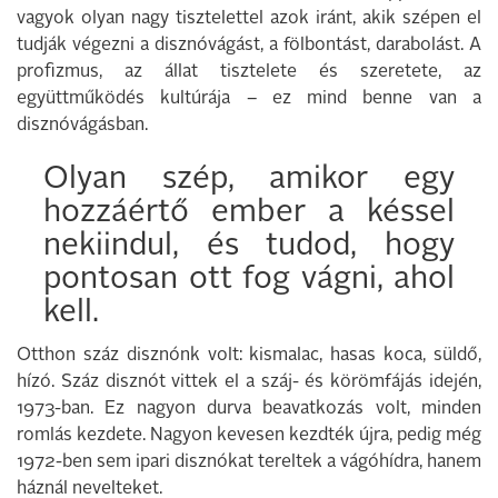
vagyok olyan nagy tisztelettel azok iránt, akik szépen el
tudják végezni a disznóvágást, a fölbontást, darabolást. A
profizmus, az állat tisztelete és szeretete, az
együttműködés kultúrája – ez mind benne van a
disznóvágásban.
Olyan szép, amikor egy
hozzáértő ember a késsel
nekiindul, és tudod, hogy
pontosan ott fog vágni, ahol
kell.
Otthon száz disznónk volt: kismalac, hasas koca, süldő,
hízó. Száz disznót vittek el a száj- és körömfájás idején,
1973-ban. Ez nagyon durva beavatkozás volt, minden
romlás kezdete. Nagyon kevesen kezdték újra, pedig még
1972-ben sem ipari disznókat tereltek a vágóhídra, hanem
háznál nevelteket.