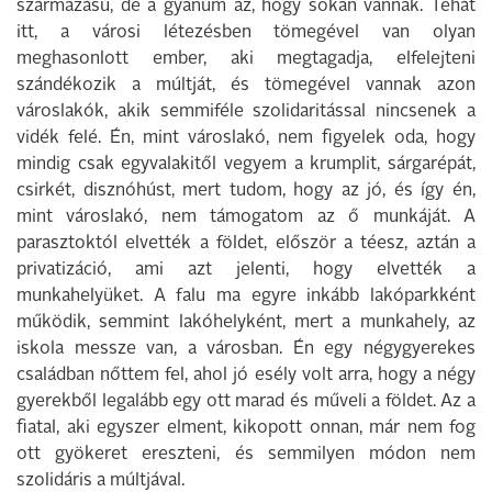
származású, de a gyanúm az, hogy sokan vannak. Tehát
itt, a városi létezésben tömegével van olyan
meghasonlott ember, aki megtagadja, elfelejteni
szándékozik a múltját, és tömegével vannak azon
városlakók, akik semmiféle szolidaritással nincsenek a
vidék felé. Én, mint városlakó, nem figyelek oda, hogy
mindig csak egyvalakitől vegyem a krumplit, sárgarépát,
csirkét, disznóhúst, mert tudom, hogy az jó, és így én,
mint városlakó, nem támogatom az ő munkáját. A
parasztoktól elvették a földet, először a téesz, aztán a
privatizáció, ami azt jelenti, hogy elvették a
munkahelyüket. A falu ma egyre inkább lakóparkként
működik, semmint lakóhelyként, mert a munkahely, az
iskola messze van, a városban. Én egy négygyerekes
családban nőttem fel, ahol jó esély volt arra, hogy a négy
gyerekből legalább egy ott marad és műveli a földet. Az a
fiatal, aki egyszer elment, kikopott onnan, már nem fog
ott gyökeret ereszteni, és semmilyen módon nem
szolidáris a múltjával.