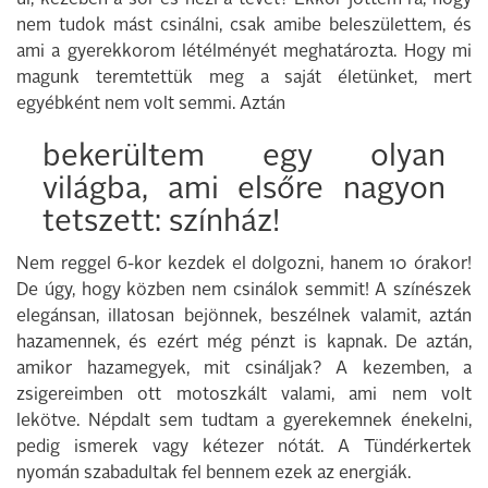
ül, kezében a sör és nézi a tévét? Ekkor jöttem rá, hogy
nem tudok mást csinálni, csak amibe beleszülettem, és
ami a gyerekkorom létélményét meghatározta. Hogy mi
magunk teremtettük meg a saját életünket, mert
egyébként nem volt semmi. Aztán
bekerültem egy olyan
világba, ami elsőre nagyon
tetszett: színház!
Nem reggel 6-kor kezdek el dolgozni, hanem 10 órakor!
De úgy, hogy közben nem csinálok semmit! A színészek
elegánsan, illatosan bejönnek, beszélnek valamit, aztán
hazamennek, és ezért még pénzt is kapnak. De aztán,
amikor hazamegyek, mit csináljak? A kezemben, a
zsigereimben ott motoszkált valami, ami nem volt
lekötve. Népdalt sem tudtam a gyerekemnek énekelni,
pedig ismerek vagy kétezer nótát. A Tündérkertek
nyomán szabadultak fel bennem ezek az energiák.