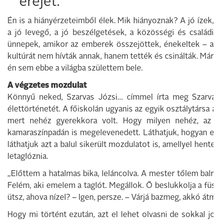
erejét.
Én is a hiányérzeteimből élek. Mik hiányoznak? A jó ízek,
a jó levegő, a jó beszélgetések, a közösségi és családi
ünnepek, amikor az emberek összejöttek, énekeltek – a
kultúrát nem hívták annak, hanem tették és csinálták. Már
én sem ebbe a világba születtem bele.
A végzetes mozdulat
Könnyű neked, Szarvas Józsi… címmel írta meg Szarvas
élettörténetét. A főiskolán ugyanis az egyik osztálytársa a
mert nehéz gyerekkora volt. Hogy milyen nehéz, az a
kamaraszínpadán is megelevenedett. Láthatjuk, hogyan egy
láthatjuk azt a balul sikerült mozdulatot is, amellyel hente
letaglóznia.
„Előttem a hatalmas bika, leláncolva. A mester tőlem balra áll
Felém, aki emelem a taglót. Megállok. Ő beslukkolja a füst
ütsz, ahova nízel? – Igen, persze. – Várjá bazmeg, akkó átm
Hogy mi történt ezután, azt el lehet olvasni de sokkal j