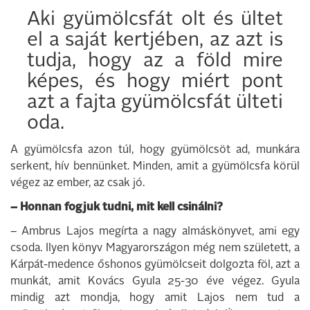
Aki gyümölcsfát olt és ültet
el a saját kertjében, az azt is
tudja, hogy az a föld mire
képes, és hogy miért pont
azt a fajta gyümölcsfát ülteti
oda.
A gyümölcsfa azon túl, hogy gyümölcsöt ad, munkára
serkent, hív bennünket. Minden, amit a gyümölcsfa körül
végez az ember, az csak jó.
– Honnan fogjuk tudni, mit kell csinálni?
– Ambrus Lajos megírta a nagy almáskönyvet, ami egy
csoda. Ilyen könyv Magyarországon még nem született, a
Kárpát-medence őshonos gyümölcseit dolgozta föl, azt a
munkát, amit Kovács Gyula 25-30 éve végez. Gyula
mindig azt mondja, hogy amit Lajos nem tud a