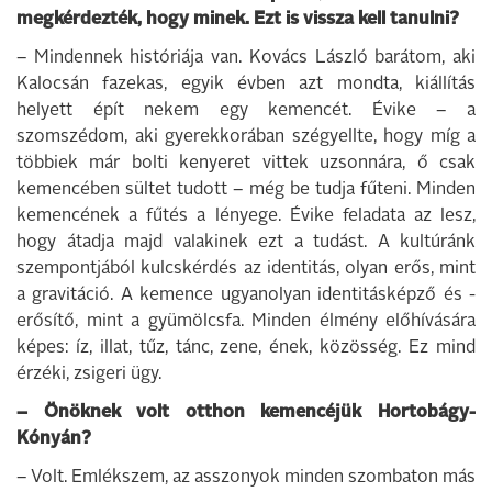
megkérdezték, hogy minek. Ezt is vissza kell tanulni?
– Mindennek históriája van. Kovács László barátom, aki
Kalocsán fazekas, egyik évben azt mondta, kiállítás
helyett épít nekem egy kemencét. Évike – a
szomszédom, aki gyerekkorában szégyellte, hogy míg a
többiek már bolti kenyeret vittek uzsonnára, ő csak
kemencében sültet tudott – még be tudja fűteni. Minden
kemencének a fűtés a lényege. Évike feladata az lesz,
hogy átadja majd valakinek ezt a tudást. A kultúránk
szempontjából kulcskérdés az identitás, olyan erős, mint
a gravitáció. A kemence ugyanolyan identitásképző és -
erősítő, mint a gyümölcsfa. Minden élmény előhívására
képes: íz, illat, tűz, tánc, zene, ének, közösség. Ez mind
érzéki, zsigeri ügy.
– Önöknek volt otthon kemencéjük Hortobágy-
Kónyán?
– Volt. Emlékszem, az asszonyok minden szombaton más