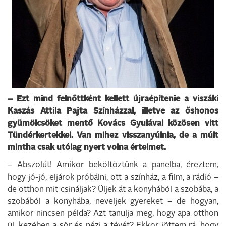
– Ezt mind felnőttként kellett újraépítenie a viszáki
Kaszás Attila Pajta Színházzal, illetve az őshonos
gyümölcsöket mentő Kovács Gyulával közösen vitt
Tündérkertekkel. Van mihez visszanyúlnia, de a múlt
mintha csak utólag nyert volna értelmet.
– Abszolút! Amikor beköltöztünk a panelba, éreztem,
hogy jó-jó, eljárok próbálni, ott a színház, a film, a rádió –
de otthon mit csináljak? Üljek át a konyhából a szobába, a
szobából a konyhába, neveljek gyereket – de hogyan,
amikor nincsen példa? Azt tanulja meg, hogy apa otthon