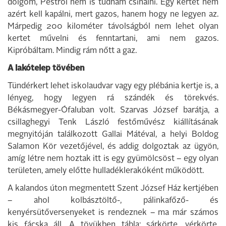
dolgom, Pestről nem is tudnám csinálni. Egy kertet nem
azért kell kapálni, mert gazos, hanem hogy ne legyen az.
Márpedig 200 kilométer távolságból nem lehet olyan
kertet művelni és fenntartani, ami nem gazos.
Kipróbáltam. Mindig rám nőtt a gaz.
A lakótelep tövében
Tündérkert lehet iskolaudvar vagy egy plébánia kertje is, a
lényeg, hogy legyen rá szándék és törekvés.
Békásmegyer-Ófaluban volt. Szarvas József barátja, a
csillaghegyi Tenk László festőművész kiállításának
megnyitóján találkozott Gallai Mátéval, a helyi Boldog
Salamon Kör vezetőjével, és addig dolgoztak az ügyön,
amíg létre nem hoztak itt is egy gyümölcsöst – egy olyan
területen, amely előtte hulladéklerakóként működött.
A kalandos úton megmentett Szent József Ház kertjében
– ahol kolbásztöltő-, pálinkafőző- és
kenyérsütőversenyeket is rendeznek – ma már számos
kis fácska áll. A tövükben tábla: sárkörte, vérkörte,