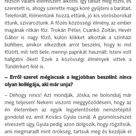
rezsón valami élelmiszert alkotni. Így tanult meg főzni, és
szeretett is, ahogy szerette maga köré gyűjteni a barátait.
Telefonált, fölmentünk hozzá, ettünk, jó kis vörösborokat
ittunk, szivaroztunk. A főzés közösségi élmény, az ember
magának ritkán főz. Trokán Péter, Csankó Zoltán, Hevér
Gábor is nagy főző, külön klikket alkottak a színházi
büfében, amikor elkezdtek arról beszélni, hogy ki mit
főzött, mit tett bele, mennyi paprikát használt. Isteni volt
hallgatni őket! Ezek a közösségi élmények vittek a
Tündérkert felé is.
– Erről szeret mégiscsak a legjobban beszélni: nincs
olyan kollégája, aki már unja?
– Dehogy nincs! Azt mondják, Jóska, ne bolondulj már
meg teljesen! Nekem viszont meggyőződésem, hogy az
én életemben az egyik legjelentősebb nemzetépítő
gondolat ez, amit Kovács Gyula csinál. A gyümölcsészet
elveszett ügy, Gyula pedig azon dolgozik, hogy rögzítsük,
ami megmaradt mint örökség, tartsuk meg és kezdjük el