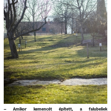
– Amikor kemencét épített, a falubeliek