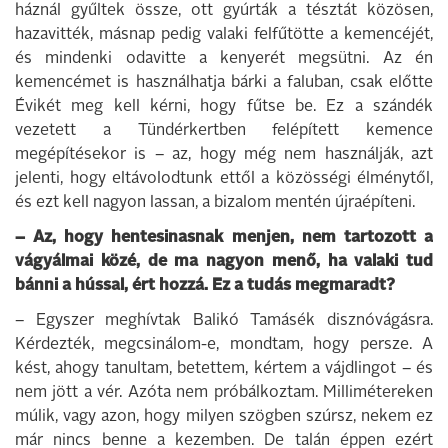
háznál gyűltek össze, ott gyúrták a tésztát közösen,
hazavitték, másnap pedig valaki felfűtötte a kemencéjét,
és mindenki odavitte a kenyerét megsütni. Az én
kemencémet is használhatja bárki a faluban, csak előtte
Évikét meg kell kérni, hogy fűtse be. Ez a szándék
vezetett a Tündérkertben felépített kemence
megépítésekor is – az, hogy még nem használják, azt
jelenti, hogy eltávolodtunk ettől a közösségi élménytől,
és ezt kell nagyon lassan, a bizalom mentén újraépíteni.
– Az, hogy hentesinasnak menjen, nem tartozott a
vágyálmai közé, de ma nagyon menő, ha valaki tud
bánni a hússal, ért hozzá. Ez a tudás megmaradt?
– Egyszer meghívtak Balikó Tamásék disznóvágásra.
Kérdezték, megcsinálom-e, mondtam, hogy persze. A
kést, ahogy tanultam, betettem, kértem a vájdlingot – és
nem jött a vér. Azóta nem próbálkoztam. Millimétereken
múlik, vagy azon, hogy milyen szögben szúrsz, nekem ez
már nincs benne a kezemben. De talán éppen ezért