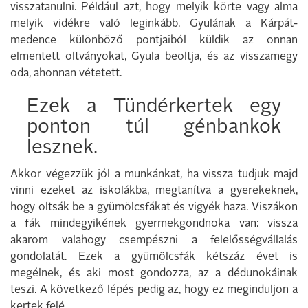
visszatanulni. Például azt, hogy melyik körte vagy alma
melyik vidékre való leginkább. Gyulának a Kárpát-
medence különböző pontjaiból küldik az onnan
elmentett oltványokat, Gyula beoltja, és az visszamegy
oda, ahonnan vétetett.
Ezek a Tündérkertek egy
ponton túl génbankok
lesznek.
Akkor végezzük jól a munkánkat, ha vissza tudjuk majd
vinni ezeket az iskolákba, megtanítva a gyerekeknek,
hogy oltsák be a gyümölcsfákat és vigyék haza. Viszákon
a fák mindegyikének gyermekgondnoka van: vissza
akarom valahogy csempészni a felelősségvállalás
gondolatát. Ezek a gyümölcsfák kétszáz évet is
megélnek, és aki most gondozza, az a dédunokáinak
teszi. A következő lépés pedig az, hogy ez meginduljon a
kertek felé.