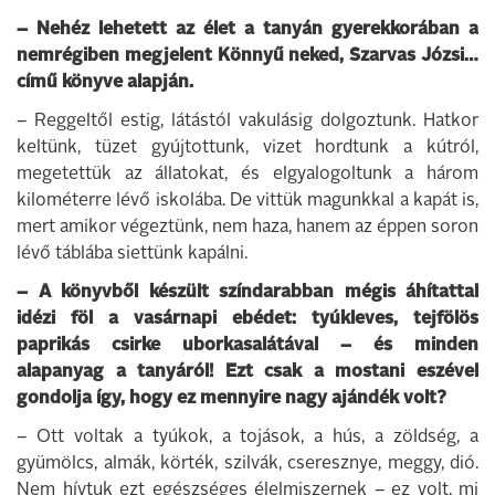
– Nehéz lehetett az élet a tanyán gyerekkorában a
nemrégiben megjelent Könnyű neked, Szarvas Józsi…
című könyve alapján.
– Reggeltől estig, látástól vakulásig dolgoztunk. Hatkor
keltünk, tüzet gyújtottunk, vizet hordtunk a kútról,
megetettük az állatokat, és elgyalogoltunk a három
kilométerre lévő iskolába. De vittük magunkkal a kapát is,
mert amikor végeztünk, nem haza, hanem az éppen soron
lévő táblába siettünk kapálni.
– A könyvből készült színdarabban mégis áhítattal
idézi föl a vasárnapi ebédet: tyúkleves, tejfölös
paprikás csirke uborkasalátával – és minden
alapanyag a tanyáról! Ezt csak a mostani eszével
gondolja így, hogy ez mennyire nagy ajándék volt?
– Ott voltak a tyúkok, a tojások, a hús, a zöldség, a
gyümölcs, almák, körték, szilvák, cseresznye, meggy, dió.
Nem hívtuk ezt egészséges élelmiszernek – ez volt, mi