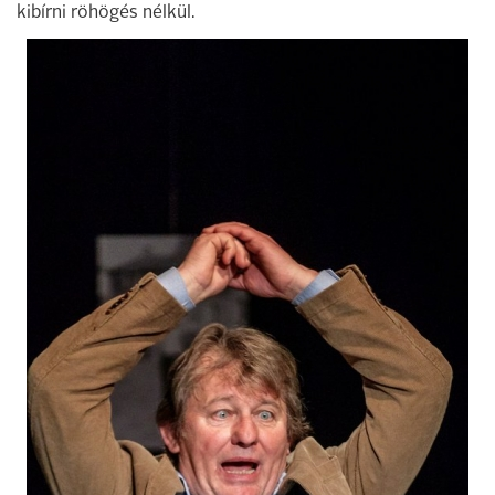
kibírni röhögés nélkül.