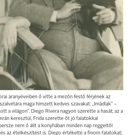
rai aranyéveiben ő vitte a mezőn festő férjének az
a szalvétára maga hímzett kedves szavakat: „Imádlak" –
tott a világon". Diego Rivera nagyon szerette a hasát; az a
omrán keresztül, Frida szerette őt jó falatokkal
 persze nem ő állt a konyhában minden nap reggeltől
és az ételkészítést is. Diego értékelte a finom falatokat;