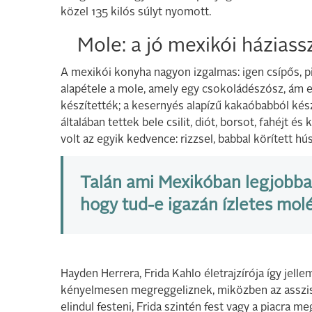
közel 135 kilós súlyt nyomott.
Mole: a jó mexikói házias
A mexikói konyha nagyon izgalmas: igen csípős, pi
alapétele a mole, amely egy csokoládészósz, ám 
készítették; a kesernyés alapízű kakaóbabból ké
általában tettek bele csilit, diót, borsot, fahéjt
volt az egyik kedvence: rizzsel, babbal körített h
Talán ami Mexikóban legjobban
hogy tud-e igazán ízletes molét
Hayden Herrera, Frida Kahlo életrajzírója így jell
kényelmesen megreggeliznek, miközben az asszisz
elindul festeni, Frida szintén fest vagy a piacra m