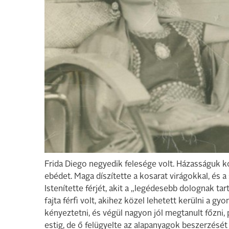
Frida Diego negyedik felesége volt. Házasságuk ko
ebédet. Maga díszítette a kosarat virágokkal, és 
Istenítette férjét, akit a „legédesebb dolognak tar
fajta férfi volt, akihez közel lehetett kerülni a gy
kényeztetni, és végül nagyon jól megtanult főzni,
estig, de ő felügyelte az alapanyagok beszerzését 