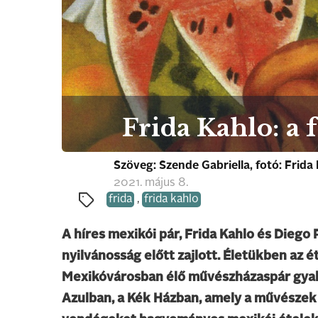
Frida Kahlo: a 
Szöveg: Szende Gabriella, fotó: Frid
2021. május 8.
frida
,
frida kahlo
A híres mexikói pár, Frida Kahlo és Diego 
nyilvánosság előtt zajlott. Életükben az é
Mexikóvárosban élő művészházaspár gyakr
Azulban, a Kék Házban, amely a művészek é