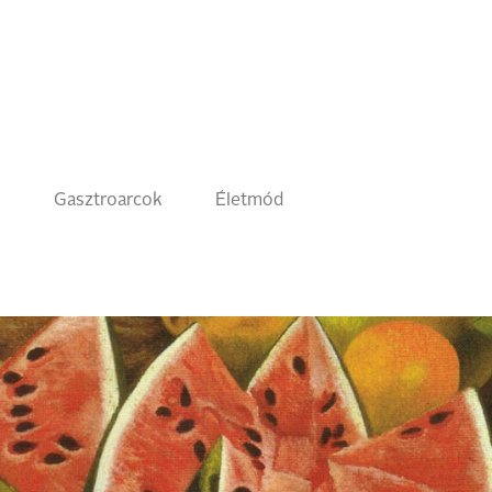
k
Gasztroarcok
Életmód