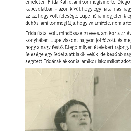
emeleten. Frida Kahlo, amikor megismerte, Diego 
kapcsolatban – azon kívül, hogy egy hatalmas nagy
az az, hogy volt felesége, Lupe néha megjelenik eg
dühös, amikor meglátja, hogy valamiféle, nem a f
Frida fiatal volt, mindössze 21 éves, amikor a 41 
konyhában, Lupe viszont nagyon jól főzött, és megt
hogy a nagy festő, Diego milyen ételekért rajong.
felesége egy fedél alatt lakik velük, de később nag
segített Fridának akkor is, amikor lakomákat adot