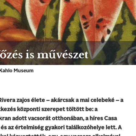
főzés is művészet
a Kahlo Museum
Rivera zajos élete – akárcsak a mai celebeké – a
tkezés központi szerepet töltött be: a
an adott vacsorát otthonában, a híres Casa
s az értelmiség gyakori találkozóhelye lett. A