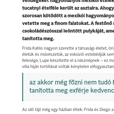
vendégeket hagyományos mexikói ételekk
tucatnyi ételféle került az asztalra. Ahog
szorosan kötődött a mexikói hagyományok
vetette meg a finom falatokat. A festőnő s
csokoládészósszal leöntött pulykáját, am
tanította meg.
Frida Kahlo nagyon szerette a társasági életet, ó
életük és művészetük, az esküvői estebédjük sem
felesége, Lupe készítette el a násznépnek – ez m
villa híján tortillával voltak kénytelen elfogyaszt
az akkor még főzni nem tudó F
tanította meg exférje kedvenc
Az idő tájt még egy házban éltek: Frida és Diego 