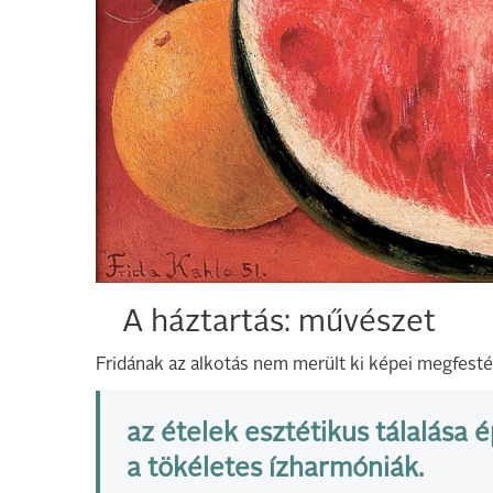
A háztartás: művészet
Fridának az alkotás nem merült ki képei megfest
az ételek esztétikus tálalása 
a tökéletes ízharmóniák.