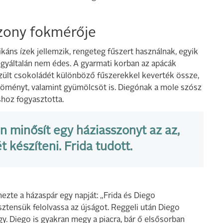
szony fokmérője
káns ízek jellemzik, rengeteg fűszert használnak, egyik
egyáltalán nem édes. A gyarmati korban az apácák
szült csokoládét különböző fűszerekkel keverték össze,
 és köményt, valamint gyümölcsöt is. Diegónak a mole szósz
úshoz fogyasztotta.
 minősít egy háziasszonyt az az,
 készíteni. Frida tudott.
emezte a házaspár egy napját: „Frida és Diego
tensük felolvassa az újságot. Reggeli után Diego
egy. Diego is gyakran megy a piacra, bár ő elsősorban