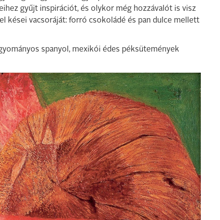
ihez gyűjt inspirációt, és olykor még hozzávalót is visz
el kései vacsoráját: forró csokoládé és pan dulce mellett
 hagyományos spanyol, mexikói édes péksütemények