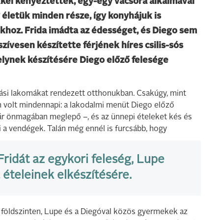
el kényeztették, egy-egy vacsora alkalmával
y életük minden része, így konyhájuk is
hoz. Frida imádta az édességet, és Diego sem
zívesen készítette férjének híres csilis-sós
elynek készítésére Diego előző felesége
riási lakomákat rendezett otthonukban. Csakúgy, mint
 volt mindennapi: a lakodalmi menüt Diego előző
ár önmagában meglepő –, és az ünnepi ételeket kés és
ani a vendégek. Talán még ennél is furcsább, hogy
ridát az egykori feleség, Lupe
 ételeinek elkészítésére.
a földszinten, Lupe és a Diegóval közös gyermekek az