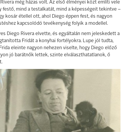
Rivera még házas volt. Az első élményei közt említi vele
 festő, mind a testalkatát, mind a képességeit tekintve –
y kosár étellel ott, ahol Diego éppen fest, és nagyon
estéshez kapcsolódó tevékenység folyik a modellel.
éves Diego Rivera elvette, és egyáltalán nem jeleskedett a
anította Fridát a konyhai fortélyokra. Lupe jól tudta,
 Frida eleinte nagyon nehezen viselte, hogy Diego előző
yon jó barátnők lettek, szinte elválaszthatatlanok, ő
t.