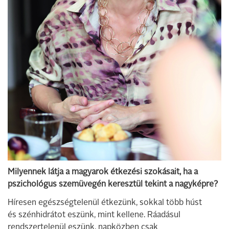
Milyennek látja a magyarok étkezési szokásait, ha a
pszichológus szemüvegén keresztül tekint a nagyképre?
Híresen egészségtelenül étkezünk, sokkal több húst
és szénhidrátot eszünk, mint kellene. Ráadásul
rendszertelenül eszünk, napközben csak