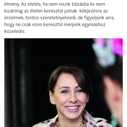
élmény. Az etetés, ha nem viszik túlzásba és nem
kizárólag az ételen keresztül jutnak kifejezésre az
érzelmek, fontos szeretetnyelvünk, de figyeljünk arra,
hogy ne csak ezen keresztül merjünk egymáshoz
közeledni.