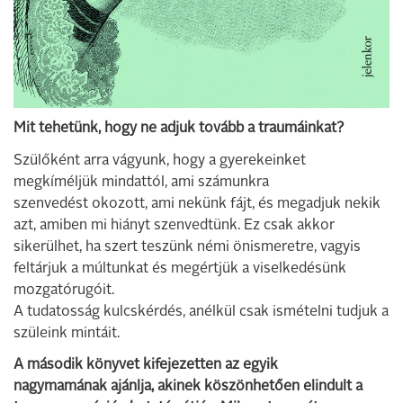
Mit tehetünk, hogy ne adjuk tovább a traumáinkat?
Szülőként arra vágyunk, hogy a gyerekeinket
megkíméljük mindattól, ami számunkra
szenvedést okozott, ami nekünk fájt, és megadjuk nekik
azt, amiben mi hiányt szenvedtünk. Ez csak akkor
sikerülhet, ha szert teszünk némi önismeretre, vagyis
feltárjuk a múltunkat és megértjük a viselkedésünk
mozgatórugóit.
A tudatosság kulcskérdés, anélkül csak ismételni tudjuk a
szüleink mintáit.
A második könyvet kifejezetten az egyik
nagymamának ajánlja, akinek köszönhetően elindult a