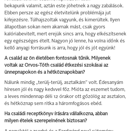
bekapunk valamit, aztán este jöhetnek a nagy zabálások.
Ebben persze az egész életvitelünk problémája jut
kifejezésre. Túlhajszoltak vagyunk, és kimerültek. Ilyen
állapotban sokan nem akarnak mást, csak gyors
kalóriabevitelt, mert erejük sincs arra, hogy elkészítsenek
egy egészséges ételt. Nagyon jó lenne, ha volna időnk és
kellő anyagi forrásunk is arra, hogy jól és jót együnk!
A család az ön életében fontosnak tűnik. Milyenek
voltak az Orvos-Tóth család étkezési szokásai az
ünnepnapokon és a hétköznapokban?
Nálunk mindig „terülj-terülj, asztalkám” volt. Édesanyám
híresen jól és nagy kedvvel főz. Mióta az eszemet tudom,
a leves mindennap déli 12 órakor ott gőzölög az asztalon,
és hétköznap sem ritka a háromfogásos ebéd.
Ha családi receptkönyv írására vállalkozna, abban
milyen ételek szerepelnének biztosan?