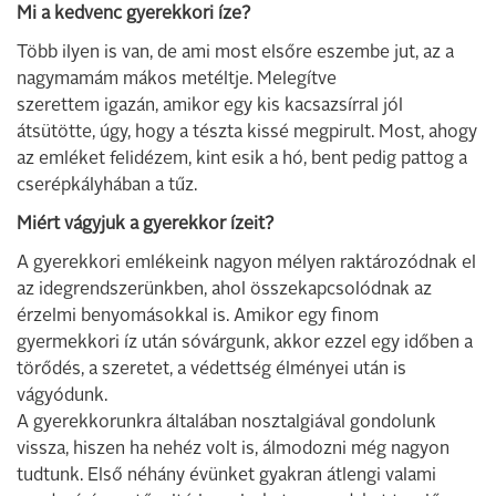
Mi a kedvenc gyerekkori íze?
Több ilyen is van, de ami most elsőre eszembe jut, az a
nagymamám mákos metéltje. Melegítve
szerettem igazán, amikor egy kis kacsazsírral jól
átsütötte, úgy, hogy a tészta kissé megpirult. Most, ahogy
az emléket felidézem, kint esik a hó, bent pedig pattog a
cserépkályhában a tűz.
Miért vágyjuk a gyerekkor ízeit?
A gyerekkori emlékeink nagyon mélyen raktározódnak el
az idegrendszerünkben, ahol összekapcsolódnak az
érzelmi benyomásokkal is. Amikor egy finom
gyermekkori íz után sóvárgunk, akkor ezzel egy időben a
törődés, a szeretet, a védettség élményei után is
vágyódunk.
A gyerekkorunkra általában nosztalgiával gondolunk
vissza, hiszen ha nehéz volt is, álmodozni még nagyon
tudtunk. Első néhány évünket gyakran átlengi valami