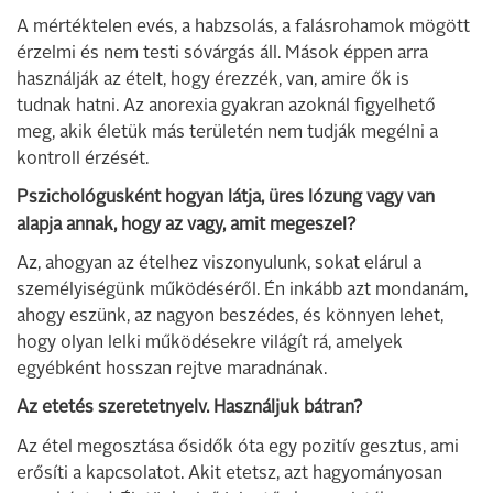
A mértéktelen evés, a habzsolás, a falásrohamok mögött
érzelmi és nem testi sóvárgás áll. Mások éppen arra
használják az ételt, hogy érezzék, van, amire ők is
tudnak hatni. Az anorexia gyakran azoknál figyelhető
meg, akik életük más területén nem tudják megélni a
kontroll érzését.
Pszichológusként hogyan látja, üres lózung vagy van
alapja annak, hogy az vagy, amit megeszel?
Az, ahogyan az ételhez viszonyulunk, sokat elárul a
személyiségünk működéséről. Én inkább azt mondanám,
ahogy eszünk, az nagyon beszédes, és könnyen lehet,
hogy olyan lelki működésekre világít rá, amelyek
egyébként hosszan rejtve maradnának.
Az etetés szeretetnyelv. Használjuk bátran?
Az étel megosztása ősidők óta egy pozitív gesztus, ami
erősíti a kapcsolatot. Akit etetsz, azt hagyományosan