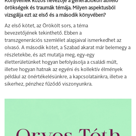
Könyveinek közös nevezője a generációkon átívelő
örökségek és traumák témája. Milyen aspektusból
vizsgálja ezt az első és a második könyvében?
Az első kötet, az Örökölt sors, a téma
bevezetőjének tekinthető. Ebben a
transzgenerációs szemlélet alapjaival ismerkedhet az
olvasó. A második kötet, a Szabad akarat már belemegy a
részletekbe, és azt mutatja meg, egy-egy
életterületünket hogyan befolyásolja a családi múlt,
illetve hogyan hatnak az egyéni és kollektív élmények
például az önértékelésünkre, a kapcsolatainkra, illetve a
sikerhez, pénzhez fűződő viszonyunkra.