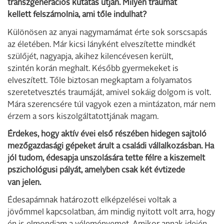
transzgenerációs kutatás útján. Milyen traumát
kellett felszámolnia, ami tőle indulhat?
Különösen az anyai nagymamámat érte sok sorscsapás
az életében. Már kicsi lányként elveszítette mindkét
szülőjét, nagyapja, akihez kilencévesen került,
szintén korán meghalt. Később gyermekeket is
elveszített. Tőle biztosan megkaptam a folyamatos
szeretetvesztés traumáját, amivel sokáig dolgom is volt.
Mára szerencsére túl vagyok ezen a mintázaton, már nem
érzem a sors kiszolgáltatottjának magam.
Érdekes, hogy aktív évei első részében hidegen sajtoló
mezőgazdasági gépeket árult a családi vállalkozásban. Ha
jól tudom, édesapja unszolására tette félre a kiszemelt
pszichológusi pályát, amelyben csak két évtizede
van jelen.
Édesapámnak határozott elképzelései voltak a
jövőmmel kapcsolatban, ám mindig nyitott volt arra, hogy