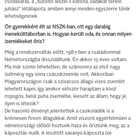
csodavárás, a „tűzoltó leszel s katona, vadakat terelő
juhász” létállapota, amiben annyi minden egyszerre tűnik
lehetségesnek.
Ön gyerekként élt az NSZK-ban, ott egy darabig
menekülttáborban is. Hogyan került oda, és onnan milyen
ízemlékeket őriz?
Még a rendszerváltás előtt, 1987-ben a családommal
Németországba disszidáltunk. Én akkor 15 éves voltam.
Ma már szinte hihetetlen, de számomra az első nagy
ízélmény egy sima császárzsemle volt. Akkoriban
Magyarországon csak a szivacsos állagú vizes zsemlét
lehetett kapni, így amikor először haraptam a kívül
ropogós, belül puha zsemlébe, leesett az állam, hogy jé,
ilyen is létezik?
De hasonló élményt jelentettek a csokoládék is a
krémesen finom állagukkal. Amit viszont egyértelműen a
németországi időből hoztunk haza és őriztünk meg, az a
káposztás nudli. A lesütött savanyú káposzta íze