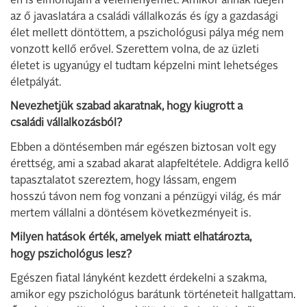
én is elmondjam a véleményemet. Amikor annak idején
az ő javaslatára a családi vállalkozás és így a gazdasági
élet mellett döntöttem, a pszichológusi pálya még nem
vonzott kellő erővel. Szerettem volna, de az üzleti
életet is ugyanúgy el tudtam képzelni mint lehetséges
életpályát.
Nevezhetjük szabad akaratnak, hogy kiugrott a
családi vállalkozásból?
Ebben a döntésemben már egészen biztosan volt egy
érettség, ami a szabad akarat alapfeltétele. Addigra kellő
tapasztalatot szereztem, hogy lássam, engem
hosszú távon nem fog vonzani a pénzügyi világ, és már
mertem vállalni a döntésem következményeit is.
Milyen hatások érték, amelyek miatt elhatározta,
hogy pszichológus lesz?
Egészen fiatal lányként kezdett érdekelni a szakma,
amikor egy pszichológus barátunk történeteit hallgattam.