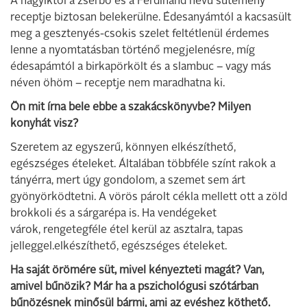
A nagyiktól a zserbó és a Ferdinánd nevű sütemény
receptje biztosan belekerülne. Édesanyámtól a kacsasült
meg a gesztenyés-csokis szelet feltétlenül érdemes
lenne a nyomtatásban történő megjelenésre, míg
édesapámtól a birkapörkölt és a slambuc – vagy más
néven öhöm – receptje nem maradhatna ki.
Ön mit írna bele ebbe a szakácskönyvbe? Milyen
konyhát visz?
Szeretem az egyszerű, könnyen elkészíthető,
egészséges ételeket. Általában többféle színt rakok a
tányérra, mert úgy gondolom, a szemet sem árt
gyönyörködtetni. A vörös párolt cékla mellett ott a zöld
brokkoli és a sárgarépa is. Ha vendégeket
várok, rengetegféle étel kerül az asztalra, tapas
jelleggel.elkészíthető, egészséges ételeket.
Ha saját örömére süt, mivel kényezteti magát? Van,
amivel bűnözik? Már ha a pszichológusi szótárban
bűnözésnek minősül bármi, ami az evéshez köthető.