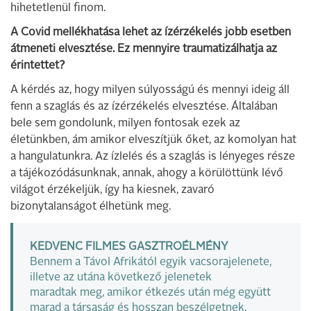
hihetetlenül finom.
A Covid mellékhatása lehet az ízérzékelés jobb esetben
átmeneti elvesztése. Ez mennyire traumatizálhatja az
érintettet?
A kérdés az, hogy milyen súlyosságú és mennyi ideig áll
fenn a szaglás és az ízérzékelés elvesztése. Általában
bele sem gondolunk, milyen fontosak ezek az
életünkben, ám amikor elveszítjük őket, az komolyan hat
a hangulatunkra. Az ízlelés és a szaglás is lényeges része
a tájékozódásunknak, annak, ahogy a körülöttünk lévő
világot érzékeljük, így ha kiesnek, zavaró
bizonytalanságot élhetünk meg.
KEDVENC FILMES GASZTROÉLMÉNY
Bennem a Távol Afrikától egyik vacsorajelenete,
illetve az utána következő jelenetek
maradtak meg, amikor étkezés után még együtt
marad a társaság és hosszan beszélgetnek,