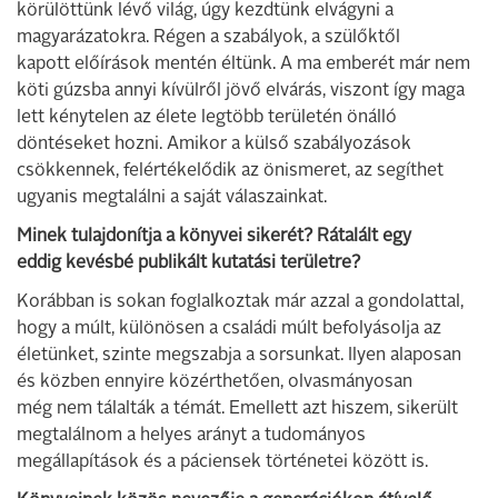
körülöttünk lévő világ, úgy kezdtünk elvágyni a
magyarázatokra. Régen a szabályok, a szülőktől
kapott előírások mentén éltünk. A ma emberét már nem
köti gúzsba annyi kívülről jövő elvárás, viszont így maga
lett kénytelen az élete legtöbb területén önálló
döntéseket hozni. Amikor a külső szabályozások
csökkennek, felértékelődik az önismeret, az segíthet
ugyanis megtalálni a saját válaszainkat.
Minek tulajdonítja a könyvei sikerét? Rátalált egy
eddig kevésbé publikált kutatási területre?
Korábban is sokan foglalkoztak már azzal a gondolattal,
hogy a múlt, különösen a családi múlt befolyásolja az
életünket, szinte megszabja a sorsunkat. Ilyen alaposan
és közben ennyire közérthetően, olvasmányosan
még nem tálalták a témát. Emellett azt hiszem, sikerült
megtalálnom a helyes arányt a tudományos
megállapítások és a páciensek történetei között is.