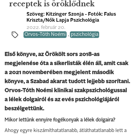
receptek is öröklődnek
Szöveg: Kitzinger Szonja - Fotók: Falus
Kriszta/Nők Lapja Pszichológia
2022. február 20.
Orvos-Tóth Noémi
,
pszichológia
Első könyve, az Örökölt sors 2018-as
megjelenése óta a sikerlisták élén áll, amit csak
a 2021 novemberében megjelent második
könyve, a Szabad akarat tudott lejjebb szorítani.
Orvos-Tóth Noémi klinikai szakpszichológussal
a lélek dolgairól és az evés pszichológiájáról
beszélgettünk.
Mikor lettünk ennyire fogékonyak a lélek dolgaira?
Ahogy egyre kiszámíthatatlanabb, átláthatatlanabb lett a