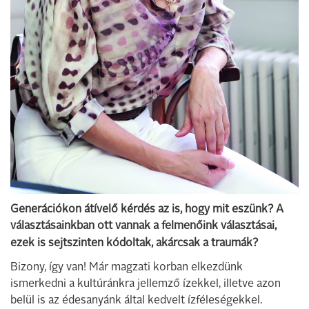
Generációkon átívelő kérdés az is, hogy mit eszünk? A
választásainkban ott vannak a felmenőink választásai,
ezek is sejtszinten kódoltak, akárcsak a traumák?
Bizony, így van! Már magzati korban elkezdünk
ismerkedni a kultúránkra jellemző ízekkel, illetve azon
belül is az édesanyánk által kedvelt ízféleségekkel.