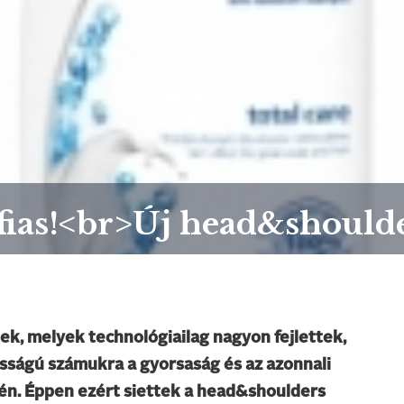
fias!<br>Új head&shoulde
ek, melyek technológiailag nagyon fejlettek,
sságú számukra a gyorsaság és az azonnali
én. Éppen ezért siettek a head&shoulders