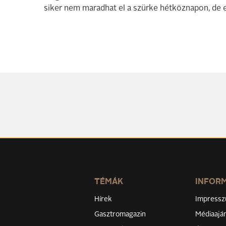
siker nem maradhat el a szürke hétköznapon, de 
TÉMÁK
INFOR
Hírek
Impress
Gasztromagazin
Médiaaján