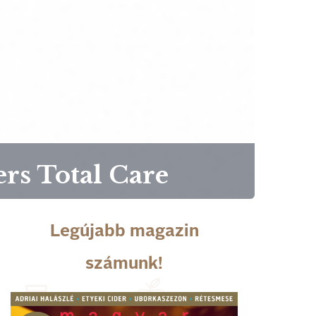
rs Total Care
Legújabb magazin
számunk!