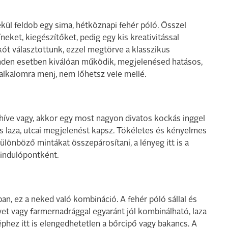
ül feldob egy sima, hétköznapi fehér póló. Ősszel
eket, kiegészítőket, pedig egy kis kreativitással
t választottunk, ezzel megtörve a klasszikus
inden esetben kiválóan működik, megjelenésed hatásos,
 alkalomra menj, nem lőhetsz vele mellé.
íve vagy, akkor egy most nagyon divatos kockás inggel
és laza, utcai megjelenést kapsz. Tökéletes és kényelmes
ülönböző mintákat összepárosítani, a lényeg itt is a
iindulópontként.
an, ez a neked való kombináció. A fehér póló sállal és
vet vagy farmernadrággal egyaránt jól kombinálható, laza
phez itt is elengedhetetlen a bőrcipő vagy bakancs. A