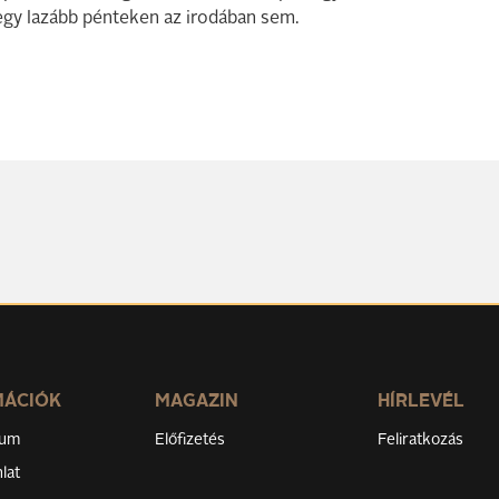
egy lazább pénteken az irodában sem.
MÁCIÓK
MAGAZIN
HÍRLEVÉL
zum
Előfizetés
Feliratkozás
lat