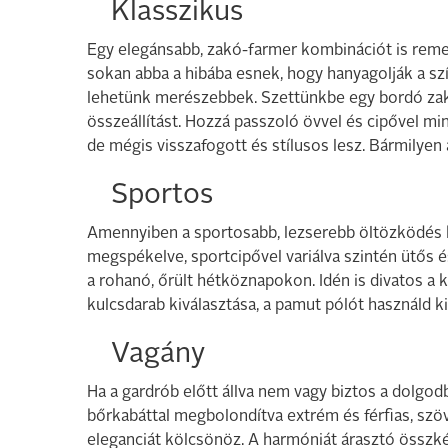
Klasszikus
Egy elegánsabb, zakó-farmer kombinációt is remek
sokan abba a hibába esnek, hogy hanyagolják a szín
lehetünk merészebbek. Szettünkbe egy bordó zakó
összeállítást. Hozzá passzoló övvel és cipővel m
de mégis visszafogott és stílusos lesz. Bármilyen
Sportos
Amennyiben a sportosabb, lezserebb öltözködés h
megspékelve, sportcipővel variálva szintén ütős 
a rohanó, őrült hétköznapokon. Idén is divatos a k
kulcsdarab kiválasztása, a pamut pólót használd k
Vagány
Ha a gardrób előtt állva nem vagy biztos a dolgodb
bőrkabáttal megbolondítva extrém és férfias, szö
eleganciát kölcsönöz. A harmóniát árasztó összké