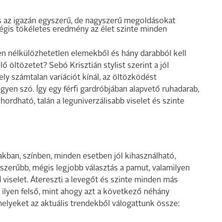
is az igazán egyszerű, de nagyszerű megoldásokat
égis tökéletes eredmény az élet szinte minden
yen nélkülözhetetlen elemekből és hány darabból kell
ő öltözetet? Sebó Krisztián stylist szerint a jól
ly számtalan variációt kínál, az öltözködést
egyen szó. Így egy férfi gardróbjában alapvető ruhadarab,
ordható, talán a leguniverzálisabb viselet és szinte
akban, színben, minden esetben jól kihasználható,
szerűbb, mégis legjobb választás a pamut, valamilyen
viselet. Átereszti a levegőt és szinte minden más
ilyen felső, mint ahogy azt a következő néhány
 melyeket az aktuális trendekből válogattunk össze: