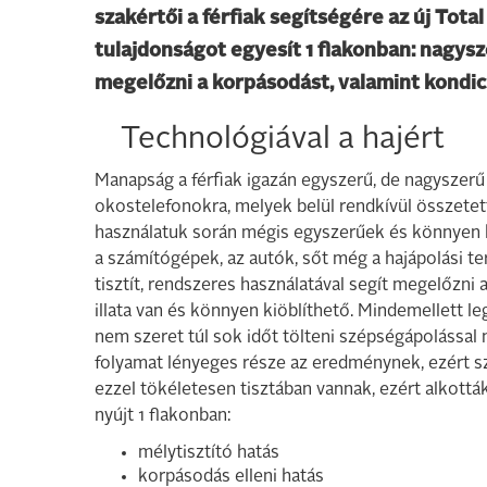
szakértői a férfiak segítségére az új Tot
tulajdonságot egyesít 1 flakonban: nagysz
megelőzni a korpásodást, valamint kondici
Technológiával a hajért
Manapság a férfiak igazán egyszerű, de nagyszer
okostelefonokra, melyek belül rendkívül összete
használatuk során mégis egyszerűek és könnyen k
a számítógépek, az autók, sőt még a hajápolási t
tisztít, rendszeres használatával segít megelőzni
illata van és könnyen kiöblíthető. Mindemellett le
nem szeret túl sok időt tölteni szépségápolással
folyamat lényeges része az eredménynek, ezért sz
ezzel tökéletesen tisztában vannak, ezért alkottá
nyújt 1 flakonban:
mélytisztító hatás
korpásodás elleni hatás