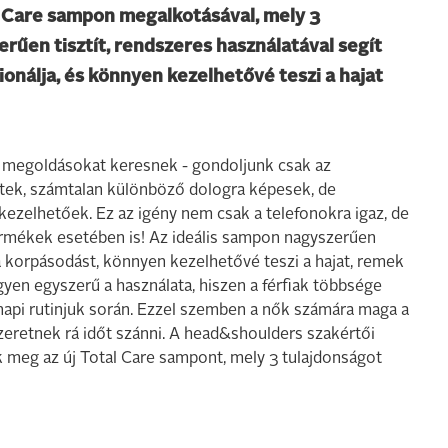
al Care sampon megalkotásával, mely 3
erűen tisztít, rendszeres használatával segít
onálja, és könnyen kezelhetővé teszi a hajat
ű megoldásokat keresnek - gondoljunk csak az
ttek, számtalan különböző dologra képesek, de
ezelhetőek. Ez az igény nem csak a telefonokra igaz, de
ermékek esetében is! Az ideális sampon nagyszerűen
 a korpásodást, könnyen kezelhetővé teszi a hajat, remek
gyen egyszerű a használata, hiszen a férfiak többsége
 napi rutinjuk során. Ezzel szemben a nők számára maga a
eretnek rá időt szánni. A head&shoulders szakértői
k meg az új Total Care sampont, mely 3 tulajdonságot