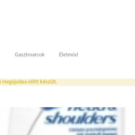
k
Gasztroarcok
Életmód
i megújulása előtt készült.