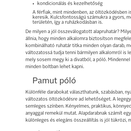
kondicionálás és kezelhetőség
A férfiak, mint mindenben, az öltözködésben 
keresik. Kulcsfontosságú számukra a gyors, m
területén, így a ruházkodásban is.
De milyen a jól összeválogatott alapruhatár? Mil
állnia, hogy minden alkalomra biztosítson megfelel
kombinálható ruhatár titka minden olyan darab, me
változatossá tudja tenni bármilyen alkalomról is l
mely sosem megy ki a divatból, a póló. Mindennel h
minden boltban lehet kapni.
Pamut póló
Különféle darabokat választhatunk, szabásban, ny
változatos öltözködésre ad lehetőséget. A legegy
semleges színben. Kényelmes, praktikus, könnyed 
anyaggal remekül mutat. Alapdarabnak számít egy 
különleges és elegáns összeállítás is jól tükrözi,