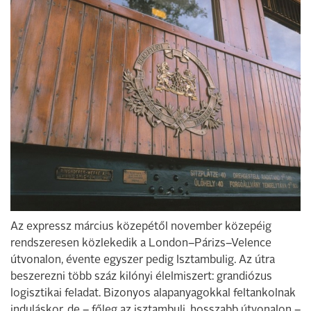
Az expressz március közepétől november közepéig
rendszeresen közlekedik a London–Párizs–Velence
útvonalon, évente egyszer pedig Isztambulig. Az útra
beszerezni több száz kilónyi élelmiszert: grandiózus
logisztikai feladat. Bizonyos alapanyagokkal feltankolnak
induláskor, de – főleg az isztambuli, hosszabb útvonalon –