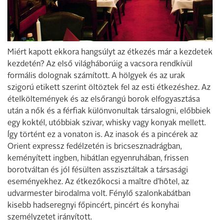
Miért kapott ekkora hangsúlyt az étkezés már a kezdetek
kezdetén? Az első világháborúig a vacsora rendkívül
formális dolognak számított. A hölgyek és az urak
szigorú etikett szerint öltöztek fel az esti étkezéshez. Az
ételköltemények és az elsőrangú borok elfogyasztása
után a nők és a férfiak különvonultak társalogni, előbbiek
egy koktél, utóbbiak szivar, whisky vagy konyak mellett.
Így történt ez a vonaton is. Az inasok és a pincérek az
Orient expressz fedélzetén is bricsesznadrágban,
keményített ingben, hibátlan egyenruhában, frissen
borotváltan és jól fésülten asszisztáltak a társasági
eseményekhez. Az étkezőkocsi a maître d’hôtel, az
udvarmester birodalma volt. Fénylő szalonkabátban
kisebb hadseregnyi főpincért, pincért és konyhai
személyzetet irányított.