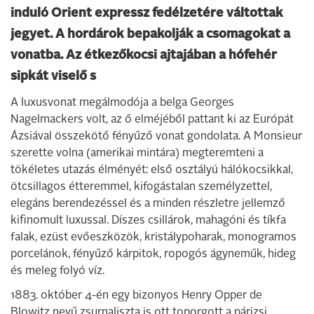
induló Orient expressz fedélzetére váltottak
jegyet. A hordárok bepakolják a csomagokat a
vonatba. Az étkezőkocsi ajtajában a hófehér
sipkát viselő s
A luxusvonat megálmodója a belga Georges
Nagelmackers volt, az ő elméjéből pattant ki az Európát
Ázsiával összekötő fényűző vonat gondolata. A Monsieur
szerette volna (amerikai mintára) megteremteni a
tökéletes utazás élményét: első osztályú hálókocsikkal,
ötcsillagos étteremmel, kifogástalan személyzettel,
elegáns berendezéssel és a minden részletre jellemző
kifinomult luxussal. Díszes csillárok, mahagóni és tíkfa
falak, ezüst evőeszközök, kristálypoharak, monogramos
porcelánok, fényűző kárpitok, ropogós ágyneműk, hideg
és meleg folyó víz.
1883. október 4-én egy bizonyos Henry Opper de
Blowitz nevű zsurnaliszta is ott toporgott a párizsi