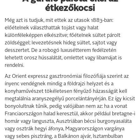
étkezőkocsi
Még azt is tudjuk, mit ettek az utasok 1883-ban:
előételnek választhattak tojást vagy halat
különféleképpen elkészítve; főételnek sültet párolt
zöldséggel; levezetésnek hideg sültet, sajtot vagy
desszertet. De a robogó luxusétterem fedélzetén
lehetett orosz hússalátát, omlettet vagy libamájat is
rendelni.
Az Orient expressz gasztronómiai filozófiája szerint az
ínyenc vendégnek mindig a földrajzi helyzet és a
konyhaművészet tökéletesen fényűző házasságát kell
megtalálnia aranyszegélyű porcelántányérján. Ez így kicsit
bonyolultnak tűnik, pedig valójában nem az: ha a vonat
Franciaországon halad keresztül, akkor például bretagne-i
homár vagy languszta, Ausztriában bécsi burgonyasaláta
vagy osztrák hegyi áfonya, Magyarországon vargánya
vagy sebes pisztráng, a Balkánon ajvár, Isztambulban