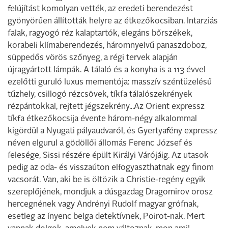
felújítást komolyan vették, az eredeti berendezést
gyönyörűen állították helyre az étkezőkocsiban. Intarziás
falak, ragyogó réz kalaptartók, elegáns bőrszékek,
korabeli klímaberendezés, háromnyelvű panaszdoboz,
süppedős vörös szőnyeg, a régi tervek alapján
újragyártott lámpák. A tálaló és a konyha is a 113 évvel
ezelőtti guruló luxus mementója: masszív széntüzelésű
tűzhely, csillogó rézcsövek, tíkfa tálalószekrények
rézpántokkal, rejtett jégszekrény...Az Orient expressz
tíkfa étkezőkocsija évente három-négy alkalommal
kigördül a Nyugati pályaudvaról, és Gyertyafény expressz
néven elgurul a gödöllői állomás Ferenc József és
felesége, Sissi részére épült Királyi Várójáig. Az utasok
pedig az oda- és visszaúton elfogyaszthatnak egy finom
vacsorát. Van, aki be is öltözik a Christie-regény egyik
szereplőjének, mondjuk a dúsgazdag Dragomirov orosz
hercegnének vagy Andrényi Rudolf magyar grófnak,
esetleg az ínyenc belga detektívnek, Poirot-nak. Mert