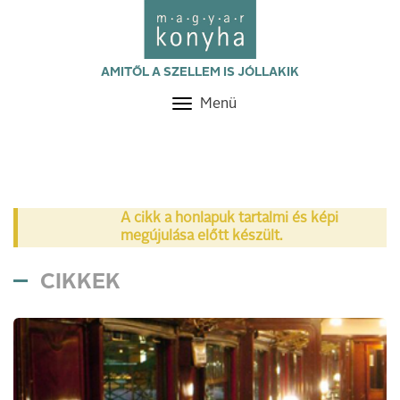
AMITŐL A SZELLEM IS JÓLLAKIK
Menü
Toggle
navigation
A cikk a honlapuk tartalmi és képi
megújulása előtt készült.
CIKKEK