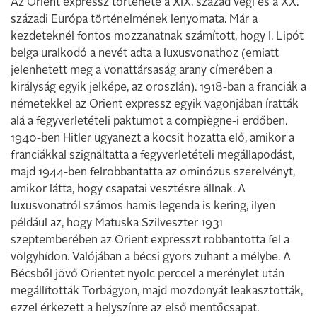
Az Orient expressz története a XIX. század végi és a XX.
századi Európa történelmének lenyomata. Már a
kezdeteknél fontos mozzanatnak számított, hogy I. Lipót
belga uralkodó a nevét adta a luxusvonathoz (emiatt
jelenhetett meg a vonattársaság arany címerében a
királyság egyik jelképe, az oroszlán). 1918-ban a franciák a
németekkel az Orient expressz egyik vagonjában íratták
alá a fegyverletételi paktumot a compiègne-i erdőben.
1940-ben Hitler ugyanezt a kocsit hozatta elő, amikor a
franciákkal szignáltatta a fegyverletételi megállapodást,
majd 1944-ben felrobbantatta az ominózus szerelvényt,
amikor látta, hogy csapatai vesztésre állnak. A
luxusvonatról számos hamis legenda is kering, ilyen
például az, hogy Matuska Szilveszter 1931
szeptemberében az Orient expresszt robbantotta fel a
völgyhídon. Valójában a bécsi gyors zuhant a mélybe. A
Bécsből jövő Orientet nyolc perccel a merénylet után
megállították Torbágyon, majd mozdonyát leakasztották,
ezzel érkezett a helyszínre az első mentőcsapat.