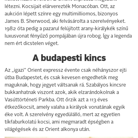
létezni. Kocsijait elárverezték Monacóban. Ott, az
aukción lépett színre egy multimilliomos, bizonyos
James B. Sherwood, aki felvásárolta a szerelvényeket.
1982 óta pedig a pazarul felújított arany-királykék színű
luxusvonat fényűző pompájában újra robog. Így a legenda
nem ért dicstelen véget.
A budapesti kincs
Az „igazi” Orient expressz évente csak néhányszor ejti
útba Budapestet, és csak kevesen engedhetik meg
maguknak, hogy jegyet váltsanak rá. Szabályos kincsre
bukkanhatnak viszont azok, akik elzarándokolnak a
Vasúttörténeti Parkba. Ott őrzik azt a 113 éves
étkezőkocsit, amely valaha a királyok vonatának egyik
éke volt. A szerelvény egyedülálló, mert az egyetlen
tíkfaburkolatú kocsi, ami megmaradt épségben a
világégések és az Orient alkonya után.