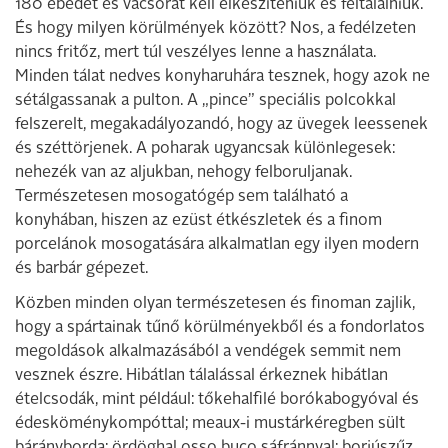
180 ebédet és vacsorát kell elkészíteniük és feltálalniuk.
És hogy milyen körülmények között? Nos, a fedélzeten
nincs fritőz, mert túl veszélyes lenne a használata.
Minden tálat nedves konyharuhára tesznek, hogy azok ne
sétálgassanak a pulton. A „pince” speciális polcokkal
felszerelt, megakadályozandó, hogy az üvegek leessenek
és széttörjenek. A poharak ugyancsak különlegesek:
nehezék van az aljukban, nehogy felboruljanak.
Természetesen mosogatógép sem található a
konyhában, hiszen az ezüst étkészletek és a finom
porcelánok mosogatására alkalmatlan egy ilyen modern
és barbár gépezet.
Közben minden olyan természetesen és finoman zajlik,
hogy a spártainak tűnő körülményekből és a fondorlatos
megoldások alkalmazásából a vendégek semmit nem
vesznek észre. Hibátlan tálalással érkeznek hibátlan
ételcsodák, mint például: tőkehalfilé borókabogyóval és
édesköménykompóttal; meaux-i mustárkéregben sült