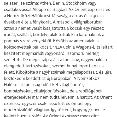
se szeri, se száma: Athén, Berlin, Stockholm vagy
csatlakozással Aleppo és Bagdad. Az Orient expressz és
a Nemzetközi Hálókocsi-társaság a 20-as és a 30-as
években élte a fénykorát. A második világháborúban
aztán a német vasút kisajátította a kocsik egy részét:
irodát, szállást, bordélyt alakítottak ki a katonáknak a
pompás szerelvényekből. Később az amerikaiak is
kölcsönvettek pár kocsit. 1945 után a Wagons-Lits leltárt
készített megmaradt vagyonáról: szomorú mérleg
született. De mégis talpra állt a társaság, nagyvonalúan
elengedett tartozásokat, szemet hunyt lopott kocsik
felett. Kiböjtölte a nagyhatalmak megállapodásait, és újra
közlekedni kezdett az új Európában. A Nemzetközi
Hálókocsi-társaság túlélt két világháborút,
bombázásokat, eltulajdonításokat, de a repülőgépek
elterjedésével már nem tudta felvenni a harcot. Az Orient
expressz egyszer csak lassú lett és ómódi egy
modernizálódó világban. Így történt, hogy 1977-ben le
kellett húzni a rolót. Az Orient expressz megszűnt