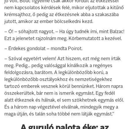
jó volt. Bouc figyelme csak akkor fordult az étkezéssel
nem kapcsolatos kérdések felé, mikor eljutottak a kitűnő
krémsajthoz, ő pedig az étkezésnek abba a szakaszába
jutott, amikor az ember bölcselkedni kezd.
− Ó! − sóhajtott nagyot. − Ha úgy tudnék írni, mint Balzac!
Ezt a jelenetet rajzolnám meg. Körbemutatott a kezével.
− Érdekes gondolat − mondta Poirot.
− Szóval egyetért velem! Azt hiszem, ezt még nem írták
meg. Pedig... pedig valósággal kínálkozik a regényes
feldolgozásra, barátom. A legkülönbözőbb korú, a
legkülönbözőbb osztályokhoz és nemzetiségekhez
tartozó emberek vesznek körül bennünket. Három napra
összekerültek, bár nem is ismerik egymást. Egy fedél
alatt étkeznek és hálnak, el sem szökhetnek egymás elől.
És a három nap végeztével elválnak, mindegyik megy a
maga útján, és talán soha többé nem látják egymást.”
A guruló palota éke: az