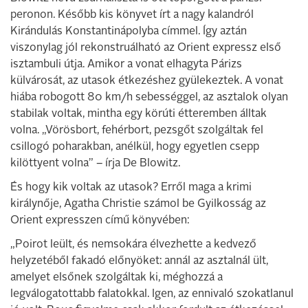
peronon. Később kis könyvet írt a nagy kalandról
Kirándulás Konstantinápolyba címmel. Így aztán
viszonylag jól rekonstruálható az Orient expressz első
isztambuli útja. Amikor a vonat elhagyta Párizs
külvárosát, az utasok étkezéshez gyülekeztek. A vonat
hiába robogott 80 km/h sebességgel, az asztalok olyan
stabilak voltak, mintha egy körúti étteremben álltak
volna. „Vörösbort, fehérbort, pezsgőt szolgáltak fel
csillogó poharakban, anélkül, hogy egyetlen csepp
kilöttyent volna” – írja De Blowitz.
És hogy kik voltak az utasok? Erről maga a krimi
királynője, Agatha Christie számol be Gyilkosság az
Orient expresszen című könyvében:
„Poirot leült, és nemsokára élvezhette a kedvező
helyzetéből fakadó előnyöket: annál az asztalnál ült,
amelyet elsőnek szolgáltak ki, méghozzá a
legválogatottabb falatokkal. Igen, az ennivaló szokatlanul