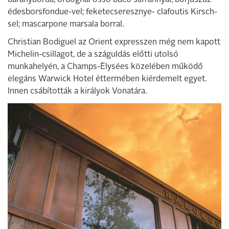
bárányborda; ördöghal osso buco sáfránnyal; borjúszűz
édesborsfondue-vel; feketecseresznye- clafoutis Kirsch-
sel; mascarpone marsala borral.
Christian Bodiguel az Orient expresszen még nem kapott
Michelin-csillagot, de a száguldás előtti utolsó
munkahelyén, a Champs-Èlysées közelében működő
elegáns Warwick Hotel éttermében kiérdemelt egyet.
Innen csábították a királyok Vonatára.