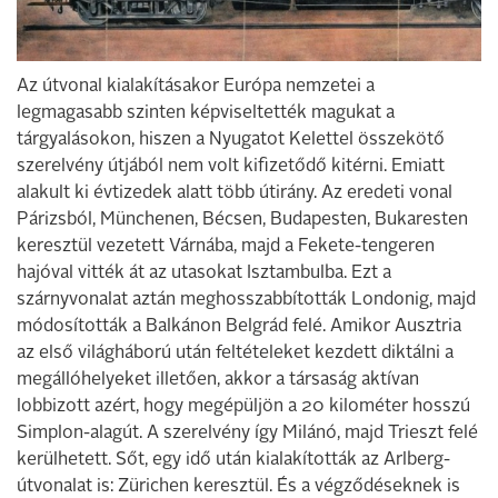
Az útvonal kialakításakor Európa nemzetei a
legmagasabb szinten képviseltették magukat a
tárgyalásokon, hiszen a Nyugatot Kelettel összekötő
szerelvény útjából nem volt kifizetődő kitérni. Emiatt
alakult ki évtizedek alatt több útirány. Az eredeti vonal
Párizsból, Münchenen, Bécsen, Budapesten, Bukaresten
keresztül vezetett Várnába, majd a Fekete-tengeren
hajóval vitték át az utasokat Isztambulba. Ezt a
szárnyvonalat aztán meghosszabbították Londonig, majd
módosították a Balkánon Belgrád felé. Amikor Ausztria
az első világháború után feltételeket kezdett diktálni a
megállóhelyeket illetően, akkor a társaság aktívan
lobbizott azért, hogy megépüljön a 20 kilométer hosszú
Simplon-alagút. A szerelvény így Milánó, majd Trieszt felé
kerülhetett. Sőt, egy idő után kialakították az Arlberg-
útvonalat is: Zürichen keresztül. És a végződéseknek is