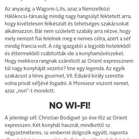
Az anyacég, a Wagons-Lits, azaz a Nemzetközi
Hálókocsi-társaság mindig nagy hangsúlyt fektetett arra,
hogy kivételesen felkészült és tehetséges szakácsokat
alkalmazzon. Bár nem született szabály arra nézve, hogy
mely nemzet fiai felelnek meg e nemes célra, azért a séf
mindig francia volt. A cég igazgatói a legjobb hotelekből
és éttermekből csábították ide a konyhaművészeket.
Hogy mekkora rangnak számított az Orient expressznem
túl nagy konyháját vezetni? Íme egy legenda. Az egyik
szakácsot a híres gourmet, VII. Eduárd király szerette
volna privát séfjévé fogadni. A Monsieur viszont nemet,
azaz „non”-t mondott.
NO WI-FI!
A jelenlegi séf, Christian Bodiguel 30 éve főz az Orient
expresszen. Két konyhát használ, mindkettő 12
négyzetméteres. 12 emberrel dolgozik együtt, naponta