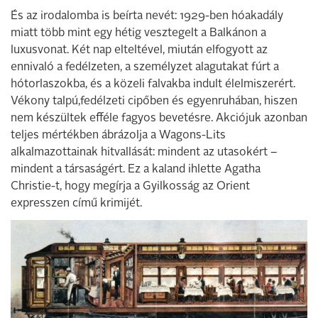
És az irodalomba is beírta nevét: 1929-ben hóakadály
miatt több mint egy hétig vesztegelt a Balkánon a
luxusvonat. Két nap elteltével, miután elfogyott az
ennivaló a fedélzeten, a személyzet alagutakat fúrt a
hótorlaszokba, és a közeli falvakba indult élelmiszerért.
Vékony talpú,fedélzeti cipőben és egyenruhában, hiszen
nem készültek efféle fagyos bevetésre. Akciójuk azonban
teljes mértékben ábrázolja a Wagons-Lits
alkalmazottainak hitvallását: mindent az utasokért –
mindent a társaságért. Ez a kaland ihlette Agatha
Christie-t, hogy megírja a Gyilkosság az Orient
expresszen című krimijét.