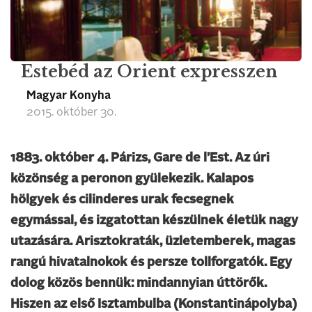
Estebéd az Orient expresszen
Magyar Konyha
2015. október 30.
1883. október 4. Párizs, Gare de l’Est. Az úri
közönség a peronon gyülekezik. Kalapos
hölgyek és cilinderes urak fecsegnek
egymással, és izgatottan készülnek életük nagy
utazására. Arisztokraták, üzletemberek, magas
rangú hivatalnokok és persze tollforgatók. Egy
dolog közös bennük: mindannyian úttörők.
Hiszen az első Isztambulba (Konstantinápolyba)