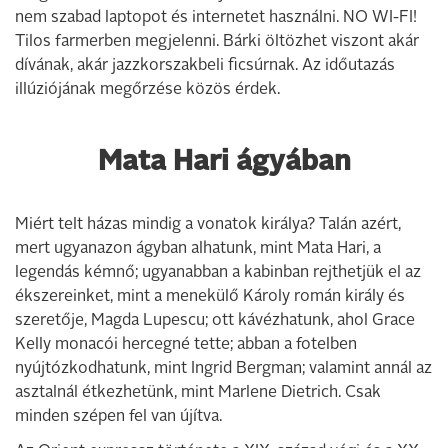
nem szabad laptopot és internetet használni. NO WI-FI!
Tilos farmerben megjelenni. Bárki öltözhet viszont akár
dívának, akár jazzkorszakbeli ficsúrnak. Az időutazás
illúziójának megőrzése közös érdek.
Mata Hari ágyában
Miért telt házas mindig a vonatok királya? Talán azért,
mert ugyanazon ágyban alhatunk, mint Mata Hari, a
legendás kémnő; ugyanabban a kabinban rejthetjük el az
ékszereinket, mint a menekülő Károly román király és
szeretője, Magda Lupescu; ott kávézhatunk, ahol Grace
Kelly monacói hercegné tette; abban a fotelben
nyújtózkodhatunk, mint Ingrid Bergman; valamint annál az
asztalnál étkezhetünk, mint Marlene Dietrich. Csak
minden szépen fel van újítva.