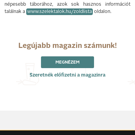
népesebb táborához, azok sok hasznos információt
találnak a
www.szelektalok.hu/zoldlista
oldalon.
Legújabb magazin számunk!
MEGNÉZEM
Szeretnék előfizetni a magazinra