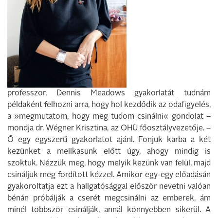
professzor, Dennis Meadows gyakorlatát tudnám
példaként felhozni arra, hogy hol kezdődik az odafigyelés,
a »megmutatom, hogy meg tudom csinálni« gondolat –
mondja dr. Wégner Krisztina, az OHÜ főosztályvezetője. –
Ő egy egyszerű gyakorlatot ajánl. Fonjuk karba a két
kezünket a mellkasunk előtt úgy, ahogy mindig is
szoktuk. Nézzük meg, hogy melyik kezünk van felül, majd
csináljuk meg fordított kézzel. Amikor egy-egy előadásán
gyakoroltatja ezt a hallgatósággal először nevetni valóan
bénán próbálják a cserét megcsinálni az emberek, ám
minél többször csinálják, annál könnyebben sikerül. A