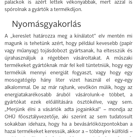
palackok is azért lettek vékonyabbak, mert azzal is
spórolnak a gyártók a termékdíjon.
Nyomásgyakorlás
A „kereslet határozza meg a kínálatot” elv mentén mi
magunk is tehetünk azért, hogy például kevesebb (papír
vagy műanyag) tojásdobozt gyártsanak, ha eltesszük és
újrahasználjuk a régebben vásároltakat. A műszaki
termékeket gyártóknak már fel kell tüntetniük, hogy egy
termékük mennyi energiát fogyaszt, vagy hogy egy
mosogatógép hány liter vizet használ el egy-egy
alkalommal. De az már rajtunk, vevőkön múlik, hogy az
energiatakarékosabb áruból vásárolunk-e többet, a
gyártókat ezek előállítására ösztökélve, vagy sem.
„Merjünk élni a vásárlók adta jogainkkal” – mondja az
OHÜ főosztályvezetője, aki szerint az sem tudatosult
sokakban idehaza, hogy ha a bevásárlóközpontokban a
hazai termékeket keressük, akkor a – többnyire külföldi –