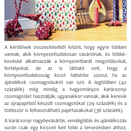
A kérdőívek összesítéséből kitűnt, hogy egyre többen
vannak, akik környezettudatosan vásárolnak, és többé-
kevésbé alkalmazzák a környezetbarát megoldásokat,
fortélyokat, de az is látható volt, hogy a
környezettudatosság kicsit háttérbe szorul, ha az
ajándékok csomagolásáról van szó. A legtöbben (42
százalék) még mindig a hagyományos karácsonyi
csomagolást használják, ugyanakkor vannak, akik keresik
az újrapapírból készült csomagolókat (29 százalék) és a
többször is felhasználható papírtasakokat (36 százalék).
A karácsonyi nagybevásárlás, vendéglátás és ajándékozás
során csak egy kicsivel kell több a tervezésben ahhoz,