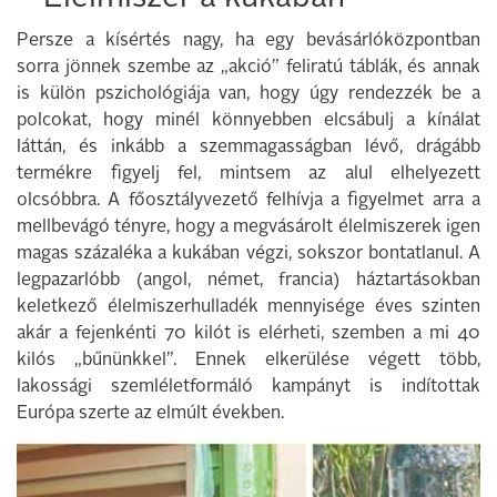
Persze a kísértés nagy, ha egy bevásárlóközpontban
sorra jönnek szembe az „akció” feliratú táblák, és annak
is külön pszichológiája van, hogy úgy rendezzék be a
polcokat, hogy minél könnyebben elcsábulj a kínálat
láttán, és inkább a szemmagasságban lévő, drágább
termékre figyelj fel, mintsem az alul elhelyezett
olcsóbbra. A főosztályvezető felhívja a figyelmet arra a
mellbevágó tényre, hogy a megvásárolt élelmiszerek igen
magas százaléka a kukában végzi, sokszor bontatlanul. A
legpazarlóbb (angol, német, francia) háztartásokban
keletkező élelmiszerhulladék mennyisége éves szinten
akár a fejenkénti 70 kilót is elérheti, szemben a mi 40
kilós „bűnünkkel”. Ennek elkerülése végett több,
lakossági szemléletformáló kampányt is indítottak
Európa szerte az elmúlt években.