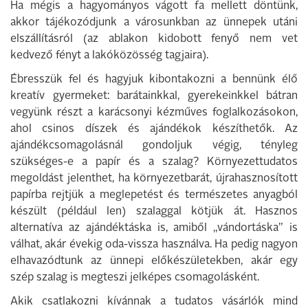
Ha mégis a hagyományos vágott fa mellett döntünk,
akkor tájékozódjunk a városunkban az ünnepek utáni
elszállításról (az ablakon kidobott fenyő nem vet
kedvező fényt a lakóközösség tagjaira).
Ébresszük fel és hagyjuk kibontakozni a bennünk élő
kreatív gyermeket: barátainkkal, gyerekeinkkel bátran
vegyünk részt a karácsonyi kézműves foglalkozásokon,
ahol csinos díszek és ajándékok készíthetők. Az
ajándékcsomagolásnál gondoljuk végig, tényleg
szükséges-e a papír és a szalag? Környezettudatos
megoldást jelenthet, ha környezetbarát, újrahasznosított
papírba rejtjük a meglepetést és természetes anyagból
készült (például len) szalaggal kötjük át. Hasznos
alternatíva az ajándéktáska is, amiből „vándortáska” is
válhat, akár évekig oda-vissza használva. Ha pedig nagyon
elhavazódtunk az ünnepi előkészületekben, akár egy
szép szalag is megteszi jelképes csomagolásként.
Akik csatlakozni kívánnak a tudatos vásárlók mind