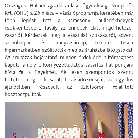
Országos Hulladékgazdálkodási Ügynökség Nonprofit
Kft. (OHÜ) a Zöldlista – vásárlóprogramja keretében már
több lépést tett a karácsonyi hulladékhegyek
csökkentéséért. Tavaly, az ünnepek alatt majd hétezer
vásárlót kérdeztek meg a vásárlási szokásairól, advent
szombatjain és aranyvasárnap, tizenöt Tesco
hipermarketben szólították meg az áruházba látogatókat.
Az áruházak bejáratánál minden érdeklődő hűtőmágnest
kapott, amely a környezettudatos vásárlás hat pontjára
hívta fel a figyelmet. Aki ezen szempontok szerint
töltötte meg a kosarát, bevásárlókocsiját, az egy kis
ajándékban részesült az üzletsoron felállított
hoszteszpultnál.