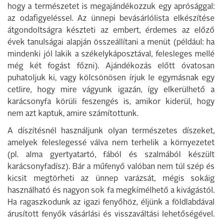
hogy a természetet is megajándékozzuk egy aprósággal:
az odafigyeléssel. Az ünnepi bevásárlólista elkészítése
átgondoltságra készteti az embert, érdemes az előző
évek tanulságai alapján összeállítani a menüt (például: ha
mindenki jól lakik a székelykáposztával, felesleges mellé
még két fogást főzni). Ajándékozás előtt óvatosan
puhatoljuk ki, vagy kölcsönösen írjuk le egymásnak egy
cetlire, hogy mire vágyunk igazán, így elkerülhető a
karácsonyfa körüli feszengés is, amikor kiderül, hogy
nem azt kaptuk, amire számítottunk.
A díszítésnél használjunk olyan természetes díszeket,
amelyek feleslegessé válva nem terhelik a környezetet
(pl. alma gyertyatartó, fából és szalmából készült
karácsonyfadísz). Bár a műfenyő valóban nem túl szép és
kicsit megtörheti az ünnep varázsát, mégis sokáig
használható és nagyon sok fa megkímélhető a kivágástól.
Ha ragaszkodunk az igazi fenyőhöz, éljünk a földlabdával
árusított fenyők vásárlási és visszaváltási lehetőségével.