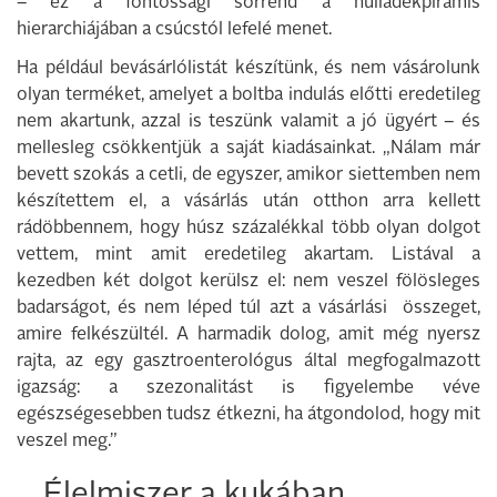
– ez a fontossági sorrend a hulladékpiramis
hierarchiájában a csúcstól lefelé menet.
Ha például bevásárlólistát készítünk, és nem vásárolunk
olyan terméket, amelyet a boltba indulás előtti eredetileg
nem akartunk, azzal is teszünk valamit a jó ügyért – és
mellesleg csökkentjük a saját kiadásainkat. „Nálam már
bevett szokás a cetli, de egyszer, amikor siettemben nem
készítettem el, a vásárlás után otthon arra kellett
rádöbbennem, hogy húsz százalékkal több olyan dolgot
vettem, mint amit eredetileg akartam. Listával a
kezedben két dolgot kerülsz el: nem veszel fölösleges
badarságot, és nem léped túl azt a vásárlási összeget,
amire felkészültél. A harmadik dolog, amit még nyersz
rajta, az egy gasztroenterológus által megfogalmazott
igazság: a szezonalitást is figyelembe véve
egészségesebben tudsz étkezni, ha átgondolod, hogy mit
veszel meg.”
Élelmiszer a kukában