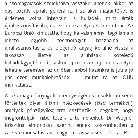
a csomagolások szelektálva visszakerülnének, akkor az
egy pozitív spirált generálna, hisz akár magántőkét is
érdemes volna integrálni a hulladék, mint érték
újrahasznosításába, és ez munkahelyeket teremtene. Az
Európai Unió kimutatta, hogy ha valamennyi tagállama a
lehető legjobb technológiát használná az
újrahasznosításra, és elegendő anyag kerülne vissza a
lakosság, illetve az áruházak kötelező
hulladékgyűjtéséből, akkor 400 ezer új munkahelyet
lehetne teremteni az unióban, ebből hazánkra is jutna jó
pár ezer munkalehetőség” – mutat rá az OHÜ
munkatársa.
A csomagolóanyagok mennyiségének csökkentéséért
történtek olyan állami intézkedések (lásd termékdíj),
amelyek pénzügyileg arra ösztönzik a cégeket, hogy
megfontolják, mibe teszik a termékeiket. Dr. Wégner
Krisztina elmondása szerint ennek köszönhetően a
zacskókibocsátásban nagy a visszaesés, és a PET