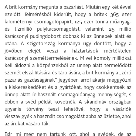
A brit kormány megunta a pazarlást. Miután egy két évvel
ezelőtti felmérésből kiderült, hogy a britek 365 ezer
kilométernyi csomagolópapírt, 125 ezer tonna műanyag-
és tízmillió pulykacsomagolást, valamint 25 millió
karácsonyi pudingdobozt dobnak ki az ünnepek alatt és
utána. A szigetország kormánya úgy döntött, hogy a
jövőben elejét veszi a háztartások mértéktelen
karácsonyi szeméttermelésének. Mivel komoly milliókat
kell áldozni a közpénzekből az ünnep alatt termelődött
szemét elszállítására és tárolására, a brit kormány a „zéró
pazarlás gazdaságának” jegyében arról akarja meggyőzni
a kiskereskedőket és a gyártókat, hogy csökkentsék az
ünnep alatt felhasznált csomagolóanyag mennyiségét, s
ebben a svéd példát követnék. A skandináv országban
ugyanis törvény teszi lehetővé, hogy a vásárlók
visszavigyék a használt csomagolást abba az üzletbe, ahol
az árukat vásárolták.
Bár mi még nem tartunk ott, ahol a svédek, de az