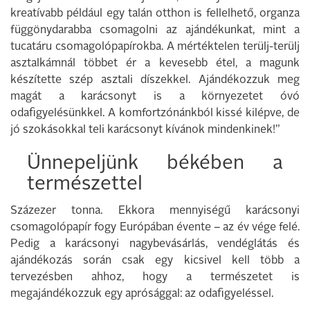
kreatívabb például egy talán otthon is fellelhető, organza
függönydarabba csomagolni az ajándékunkat, mint a
tucatáru csomagolópapírokba. A mértéktelen terülj-terülj
asztalkámnál többet ér a kevesebb étel, a magunk
készítette szép asztali díszekkel. Ajándékozzuk meg
magát a karácsonyt is a környezetet óvó
odafigyelésünkkel. A komfortzónánkból kissé kilépve, de
jó szokásokkal teli karácsonyt kívánok mindenkinek!”
Ünnepeljünk békében a
természettel
Százezer tonna. Ekkora mennyiségű karácsonyi
csomagolópapír fogy Európában évente – az év vége felé.
Pedig a karácsonyi nagybevásárlás, vendéglátás és
ajándékozás során csak egy kicsivel kell több a
tervezésben ahhoz, hogy a természetet is
megajándékozzuk egy aprósággal: az odafigyeléssel.