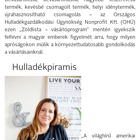
Bevásárlólista, bevásárlótáska, nagyobb kiszerelésű
termék, kevésbé csomagolt termék, helyi idénytermék,
újrahasznosítható csomagolás – az Országos
Hulladékgazdálkodási Ügynökség Nonprofit Kft. (OHÜ)
ezen „Zöldlista – vásárlóprogram” mentén igyekszik
felhívni a magyar emberek figyelmét arra, hogy milyen
apróságokon múlik a környezettudatosabb gondolkodás
a vásárlásainknál.
Hulladékpiramis
„A világhírű amerikai