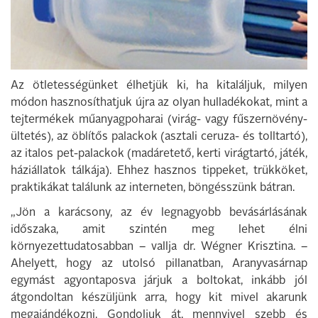
Az ötletességünket élhetjük ki, ha kitaláljuk, milyen
módon hasznosíthatjuk újra az olyan hulladékokat, mint a
tejtermékek műanyagpoharai (virág- vagy fűszernövény-
ültetés), az öblítős palackok (asztali ceruza- és tolltartó),
az italos pet-palackok (madáretető, kerti virágtartó, játék,
háziállatok tálkája). Ehhez hasznos tippeket, trükköket,
praktikákat találunk az interneten, böngésszünk bátran.
„Jön a karácsony, az év legnagyobb bevásárlásának
időszaka, amit szintén meg lehet élni
környezettudatosabban – vallja dr. Wégner Krisztina. –
Ahelyett, hogy az utolsó pillanatban, Aranyvasárnap
egymást agyontaposva járjuk a boltokat, inkább jól
átgondoltan készüljünk arra, hogy kit mivel akarunk
megajándékozni. Gondoljuk át, mennyivel szebb és