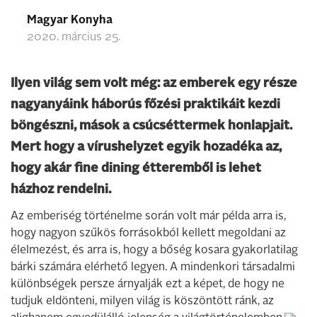
Magyar Konyha
2020. március 25.
Ilyen világ sem volt még: az emberek egy része
nagyanyáink háborús főzési praktikáit kezdi
böngészni, mások a csúcséttermek honlapjait.
Mert hogy a vírushelyzet egyik hozadéka az,
hogy akár fine dining étteremből is lehet
házhoz rendelni.
Az emberiség történelme során volt már példa arra is,
hogy nagyon szűkös forrásokból kellett megoldani az
élelmezést, és arra is, hogy a bőség kosara gyakorlatilag
bárki számára elérhető legyen. A mindenkori társadalmi
különbségek persze árnyalják ezt a képet, de hogy ne
tudjuk eldönteni, milyen világ is köszöntött ránk, az