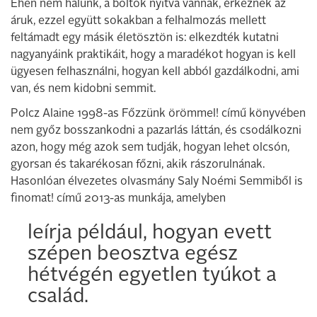
Éhen nem halunk, a boltok nyitva vannak, érkeznek az
áruk, ezzel együtt sokakban a felhalmozás mellett
feltámadt egy másik életösztön is: elkezdték kutatni
nagyanyáink praktikáit, hogy a maradékot hogyan is kell
ügyesen felhasználni, hogyan kell abból gazdálkodni, ami
van, és nem kidobni semmit.
Polcz Alaine 1998-as Főzzünk örömmel! című könyvében
nem győz bosszankodni a pazarlás láttán, és csodálkozni
azon, hogy még azok sem tudják, hogyan lehet olcsón,
gyorsan és takarékosan főzni, akik rászorulnának.
Hasonlóan élvezetes olvasmány Saly Noémi Semmiből is
finomat! című 2013-as munkája, amelyben
leírja például, hogyan evett
szépen beosztva egész
hétvégén egyetlen tyúkot a
család.