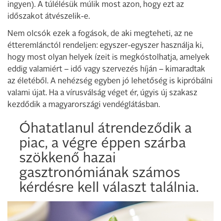
ingyen). A túlélésük múlik most azon, hogy ezt az
időszakot átvészelik-e.
Nem olcsók ezek a fogások, de aki megteheti, az ne
étteremlánctól rendeljen: egyszer-egyszer használja ki,
hogy most olyan helyek ízeit is megkóstolhatja, amelyek
eddig valamiért – idő vagy szervezés híján – kimaradtak
az életéből. A nehézség egyben jó lehetőség is kipróbálni
valami újat. Ha a vírusválság véget ér, úgyis új szakasz
kezdődik a magyarországi vendéglátásban.
Óhatatlanul átrendeződik a
piac, a végre éppen szárba
szökkenő hazai
gasztronómiának számos
kérdésre kell választ találnia.