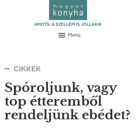
AMITŐL A SZELLEM IS JÓLLAKIK
Menü
Toggle
navigation
CIKKEK
Spóroljunk, vagy
top étteremből
rendeljünk ebédet?