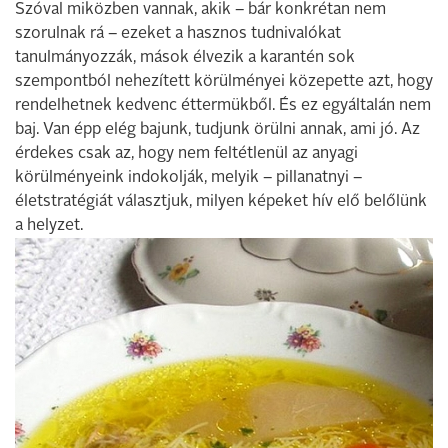
Szóval miközben vannak, akik – bár konkrétan nem
szorulnak rá – ezeket a hasznos tudnivalókat
tanulmányozzák, mások élvezik a karantén sok
szempontból nehezített körülményei közepette azt, hogy
rendelhetnek kedvenc éttermükből. És ez egyáltalán nem
baj. Van épp elég bajunk, tudjunk örülni annak, ami jó. Az
érdekes csak az, hogy nem feltétlenül az anyagi
körülményeink indokolják, melyik – pillanatnyi –
életstratégiát választjuk, milyen képeket hív elő belőlünk
a helyzet.