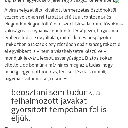
alighanem egyedülálló jelenség a világtörténelemben.
A vírushelyzet által kiváltott természetes ösztönöktől
vezérelve sokan raktároztak el általuk fontosnak és
elegendőnek gondolt élelmiszert: társadalomtudósoknak
valóságos aranybánya lehetne feltérképezni, hogy a ma
embere tudja-e egyáltalán, mit érdemes bespájzolni
(miközben a lakások egy részében spájz sincs), rakott-e
el egyébként is – nem a vészhelyzetre készülve –
mondjuk lekvárt, lecsót, savanyúságot. Biztos sokan
eltettek, de bennünk már nincs meg az a tudás, hogy
mindig legyen otthon rizs, lencse, tészta, krumpli,
hagyma, szalonna, só, cukor. És
beosztani sem tudunk, a
felhalmozott javakat
gyorsított tempóban fel is
éljük.