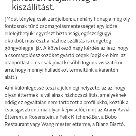
kiszállítást.
(Most tényleg csak zárójelben: a néhány hónapja még oly
fontosnak tűnő csomagolásmentességet egy időre
elfelejthetjük: egyrészt biztonsági, egészségügyi
okokból, másrészt a házhoz szállítás is rengeteg
göngyöleggel jár. A következő nagy kérdés az lesz, hogy
a csomagolóeszközöket gyártó cégek fogják-e bírni az
utánpótlást – és csak jóval később fogunk visszatérni
arra, hogy mennyi hulladékot termeltünk a karantén
alatt.)
Ami különlegessé teszi a jelenlegi helyzete, az az, hogy
olyan éttermek is vállalnak házhozszállítás, amelyeknek
eddig ez egyáltalán nem tartozott a profiljukba, köztük a
csúcsgasztronómia olyan képviselői, mint az Arany Kaviár
Étterem, a Rosenstein, a Felix Kitchen&Bar, a Bobo
Restaurant vagy Wang mester étterme, a Biang Bisztó.