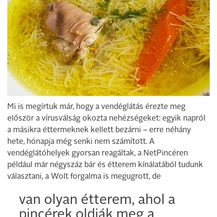
Mi is megírtuk már, hogy a vendéglátás érezte meg
először a vírusválság okozta nehézségeket: egyik napról
a másikra éttermeknek kellett bezárni – erre néhány
hete, hónapja még senki nem számított. A
vendéglátóhelyek gyorsan reagáltak, a NetPincéren
például már négyszáz bár és étterem kínálatából tudunk
választani, a Wolt forgalma is megugrott, de
van olyan étterem, ahol a
pincérek oldják meg a