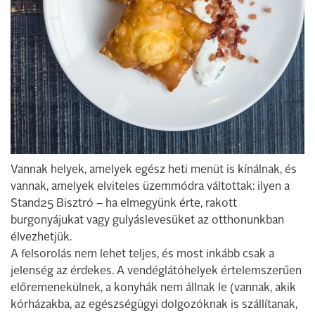
Vannak helyek, amelyek egész heti menüt is kínálnak, és
vannak, amelyek elviteles üzemmódra váltottak: ilyen a
Stand25 Bisztró – ha elmegyünk érte, rakott
burgonyájukat vagy gulyáslevesüket az otthonunkban
élvezhetjük.
A felsorolás nem lehet teljes, és most inkább csak a
jelenség az érdekes. A vendéglátóhelyek értelemszerűen
előremenekülnek, a konyhák nem állnak le (vannak, akik
kórházakba, az egészségügyi dolgozóknak is szállítanak,