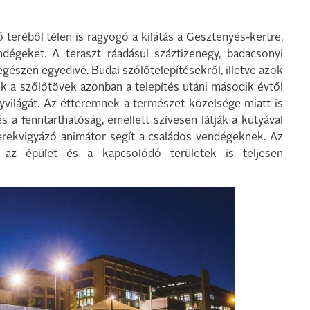
 teréből télen is ragyogó a kilátás a Gesztenyés-kertre,
ndégeket. A teraszt ráadásul száztizenegy, badacsonyi
gészen egyedivé. Budai szőlőtelepítésekről, illetve azok
ek a szőlőtövek azonban a telepítés utáni második évtől
yvilágát. Az étteremnek a természet közelsége miatt is
a fenntarthatóság, emellett szívesen látják a kutyával
erekvigyázó animátor segít a családos vendégeknek. Az
 az épület és a kapcsolódó területek is teljesen