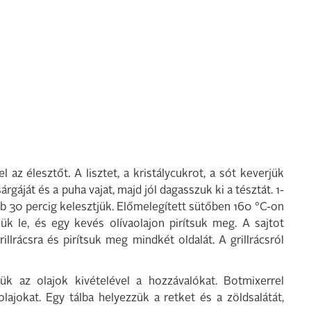
 az élesztőt. A lisztet, a kristálycukrot, a sót keverjük
árgáját és a puha vajat, majd jól dagasszuk ki a tésztát. 1-
bb 30 percig kelesztjük. Előmelegített sütőben 160 °C-on
ük le, és egy kevés olívaolajon pirítsuk meg. A sajtot
llrácsra és pirítsuk meg mindkét oldalát. A grillrácsról
ük az olajok kivételével a hozzávalókat. Botmixerrel
ajokat. Egy tálba helyezzük a retket és a zöldsalátát,