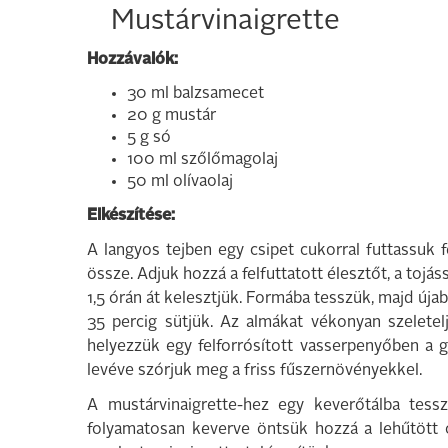
Mustárvinaigrette
Hozzávalók:
30 ml balzsamecet
20 g mustár
5 g só
100 ml szőlőmagolaj
50 ml olívaolaj
Elkészítése:
A langyos tejben egy csipet cukorral futtassuk fel
össze. Adjuk hozzá a felfuttatott élesztőt, a tojáss
1,5 órán át kelesztjük. Formába tesszük, majd úja
35 percig sütjük. Az almákat vékonyan szeletelj
helyezzük egy felforrósított vasserpenyőben a gri
levéve szórjuk meg a friss fűszernövényekkel.
A mustárvinaigrette-hez egy keverőtálba tessz
folyamatosan keverve öntsük hozzá a lehűtött ol