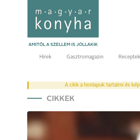
AMITŐL A SZELLEM IS JÓLLAKIK
Hírek
Gasztromagazin
Recepte
A cikk a honlapuk tartalmi és kép
CIKKEK