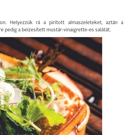
on. Helyezzük rá a pirított almaszeleteket, aztán a
re pedig a beízesített mustár-vinaigrette-es salátát.