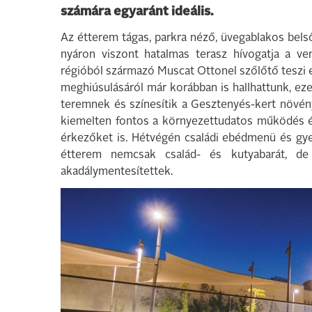
számára egyaránt ideális.
Az étterem tágas, parkra néző, üvegablakos belső
nyáron viszont hatalmas terasz hívogatja a ve
régióból származó Muscat Ottonel szőlőtő teszi e
meghiúsulásáról már korábban is hallhattunk, ez
teremnek és színesítik a Gesztenyés-kert növén
kiemelten fontos a környezettudatos működés és 
érkezőket is. Hétvégén családi ebédmenü és gy
étterem nemcsak család- és kutyabarát, de
akadálymentesítettek.