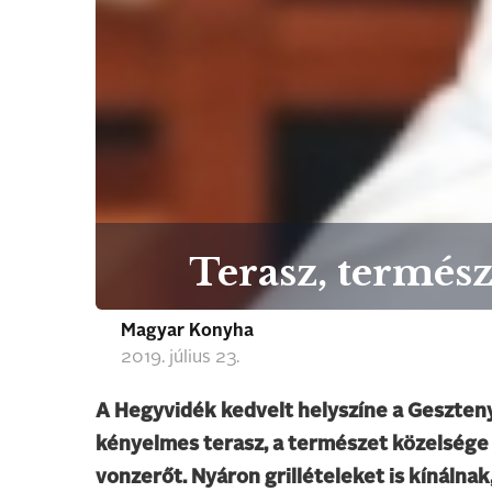
Terasz, természe
Magyar Konyha
2019. július 23.
A Hegyvidék kedvelt helyszíne a Geszten
kényelmes terasz, a természet közelsége 
vonzerőt. Nyáron grillételeket is kínálnak