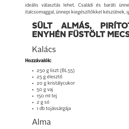
ideális választás lehet. Családi és baráti ünn
italcsomaggal, ünnepi kiegészítőkkel készülnek, ig
SÜLT ALMÁS, PIRÍTO
ENYHÉN FÜSTÖLT MECS
Kalács
Hozzávalók:
250 g liszt (BL55)
25 g élesztő
20 g kristálycukor
50 g vaj
150 ml tej
2 g só
1 db tojássárgája
Alma