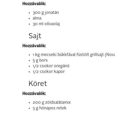
Hozzávalók:
300 g jonatán
alma
30 ml olívaolaj
Sajt
Hozzávalók:
1 kg mecseki bükkfával füstölt grillsajt (No
5 g bors
1/2 csokor oregánó
1/2 csokor kapor
Köret
Hozzávalók:
200 g zöldsalátamix
5 g hónapos retek