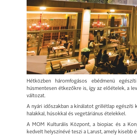
Hétközben háromfogásos ebédmenü egészíti k
húsmentesen étkezőkre is, így az előételek, a le
változat.
A nyári időszakban a kínálatot grillétlap egészíti 
halakkal, húsokkal és vegetáriánus ételekkel.
A MOM Kulturális Központ, a biopiac és a Kong
kedvelt helyszínévé teszi a Larust, amely kisebb