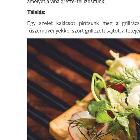
amelyet a vinaigrette-tel ízesítünk.
Tálalás:
Egy szelet kalácsot pirítsunk meg a grillrács
fűszernövényekkel szórt grillezett sajtot, a tetejé