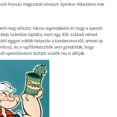
spenót hosszú magszárat növeszt: ilyenkor étkezésre már
ent meg először. Városi legendaként él, hogy a spenót
ibás számítás táplálta, mert egy XIX. századi német
ből eggyel odébb helyezte a tizedesvesszőt, amivel az
mítosz, és a rajzfilmkészítők sem gondolták, hogy
et spenótevésre biztató szülők ma is állítják.