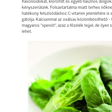
flavonoidokat, klorofillt és egyéb hasznos dolgoka
kényszerülünk. Folsavtartalma miatt terhes nőknek
hatékony felszívódáshoz C-vitamin jelenlétére is 
gátolja. Kalciummal az oxálsav közömbösíthető - ta
magyaros "spenót", azaz a főzelék tejjel, de ilyen 
lehet.