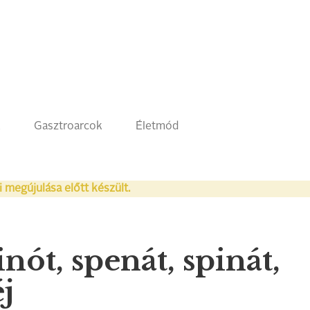
k
Gasztroarcok
Életmód
i megújulása előtt készült.
inót, spenát, spinát,
j