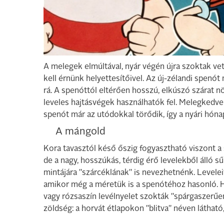
A melegek elmúltával, nyár végén újra szoktak ve
kell érnünk helyettesítőivel. Az új-zélandi spenót
rá. A spenóttól eltérően hosszú, elkúszó szárat nö
leveles hajtásvégek használhatók fel. Melegkedvel
spenót már az utódokkal törődik, így a nyári hón
A mángold
Kora tavasztól késő őszig fogyasztható viszont a
de a nagy, hosszúkás, térdig érő levelekből álló s
mintájára "szárcéklának" is nevezhetnénk. Levele
amikor még a méretük is a spenótéhoz hasonló. H
vagy rózsaszín levélnyelet szokták "spárgaszerűen
zöldség: a horvát étlapokon "blitva" néven láthat