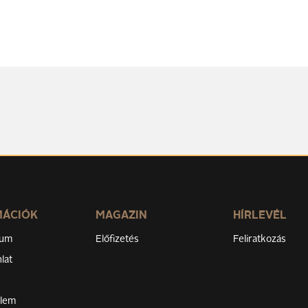
MÁCIÓK
MAGAZIN
HÍRLEVÉL
zum
Előfizetés
Feliratkozás
lat
elem