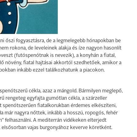
tni őszi fogyasztásra, de a legmelegebb hónapokban be
 nem rokona, de leveleinek alakja és íze nagyon hasonlít
veszt (futóspenótnak is nevezik), a konyhán a fiatal,
ő növény, fiatal hajtásai akkortól szedhetőek, amikor a
apokban inkább ezzel találkozhatunk a piacokon.
 spenótszerű cékla, azaz a mángold. Bármilyen meglepő,
űrű rengeteg egyfajta gumótlan cékla, a szárzeller
it spenótszerűen fiatalkorukban érdemes elkészíteni,
a már nagyra nőttek, inkább a hosszú, ropogós, fehér
" felhasználni. A mediterrán vidékeken elterjedt
ó, elsősorban vajas burgonyához keverve köretként.