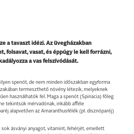
íze a tavaszt idézi. Az üvegházakban
 folsavat, vasat, és éppúgy le kell forrázni,
kadályozza a vas felszívódását.
amilyen spenót, de nem minden időszakban egyforma
 szakában termeszthető növény létezik, melyeknek
űen használhatók fel. Maga a spenót (Spinacia) főleg
 ne tekintsük mérvadónak, inkább afféle
aréj alapvetően az Amaranthusfélék (pl. disznóparéj)
 sok ásványi anyagot, vitamint, fehérjét, emellett