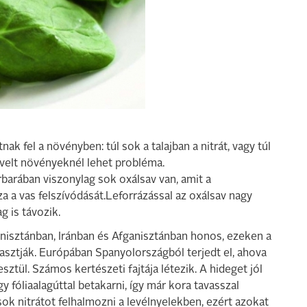
 fel a növényben: túl sok a talajban a nitrát, vagy túl
velt növényeknél lehet probléma.
barában viszonylag sok oxálsav van, amit a
 a vas felszívódását.Leforrázással az oxálsav nagy
 is távozik.
nisztánban, Iránban és Afganisztánban honos, ezeken a
sztják. Európában Spanyolországból terjedt el, ahova
sztül. Számos kertészeti fajtája létezik. A hideget jól
y fóliaalagúttal betakarni, így már kora tavasszal
ok nitrátot felhalmozni a levélnyelekben, ezért azokat