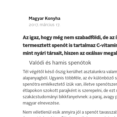
Magyar Konyha
2017. március 17.
Az igaz, hogy még nem szabadföldi, de az 
termesztett spenót is tartalmaz C-vitamint,
mint nyári társait, hiszen az oxálsav mega
Valódi és hamis spenótok
Tél végétől késő őszig kerülhet asztalunkra val
alapanyagból. Ugyanis többféle, az év különböző
spenótra emlékeztető ízük van, illetve spenótszer
étlapokon szokott parajként is szerepelni, de ezt
szakácstudományi bikkfanyelvnek: a paraj, avagy p
magyar elnevezése.
Nem véletlenül esik annyira jól a spenót tavasszal: