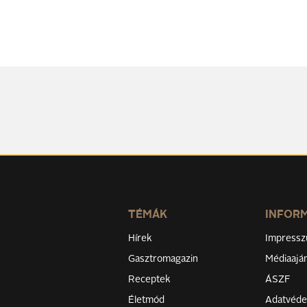
TÉMÁK
INFOR
Hírek
Impress
Gasztromagazin
Médiaaján
Receptek
ÁSZF
Életmód
Adatvéd