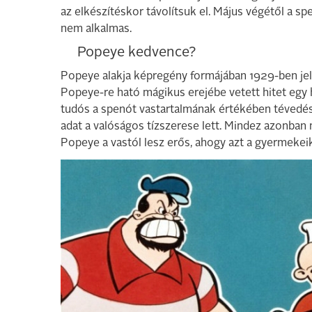
az elkészítéskor távolítsuk el. Május végétől a 
nem alkalmas.
Popeye kedvence?
Popeye alakja képregény formájában 1929-ben jel
Popeye-re ható mágikus erejébe vetett hitet egy h
tudós a spenót vastartalmának értékében tévedés
adat a valóságos tízszerese lett. Mindez azonban 
Popeye a vastól lesz erős, ahogy azt a gyermekeik