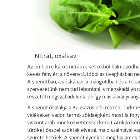
Nitrát, oxálsav
Az emberre káros nitrátok két okból halmozódhatnak
kevés fény éri a növényt.Utóbbi az üvegházban ne
A spenótban, a sóskában, a mángoldban és a rebar
szervezetünk nem tud lebontani, s megakadályozza
részétől megszabadulunk, de így más ásványi anyag
A spenót ősalakja a Kaukázus déli részén, Türkme
vidékeken vadon termő zöldségként most is fogya
viszont arab-mór közvetítéssel került Afrikán kere
tűrőket ősszel szokták elvetni, majd szalmával vag
szüretelhetőek. A spenót ilyenkor még hajlamos s