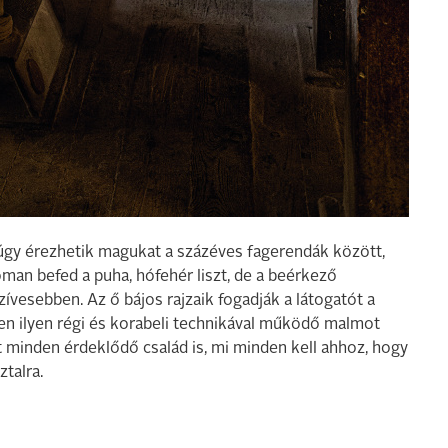
 úgy érezhetik magukat a százéves fagerendák között,
oman befed a puha, hófehér liszt, de a beérkező
vesebben. Az ő bájos rajzaik fogadják a látogatót a
zen ilyen régi és korabeli technikával működő malmot
 minden érdeklődő család is, mi minden kell ahhoz, hogy
talra.