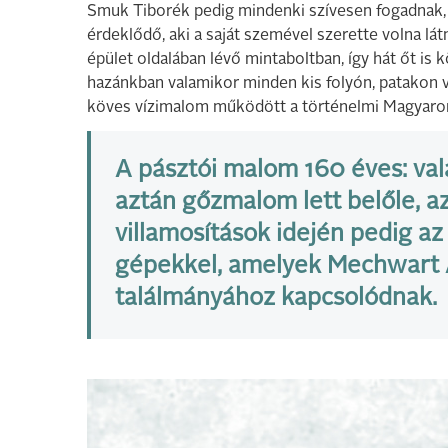
Smuk Tiborék pedig mindenki szívesen fogadnak,
érdeklődő, aki a saját szemével szerette volna látn
épület oldalában lévő mintaboltban, így hát őt is k
hazánkban valamikor minden kis folyón, patakon v
köves vízimalom működött a történelmi Magyaror
A pásztói malom 160 éves: vala
aztán gőzmalom lett belőle, a
villamosítások idején pedig az
gépekkel, amelyek Mechwart
találmányához kapcsolódnak.