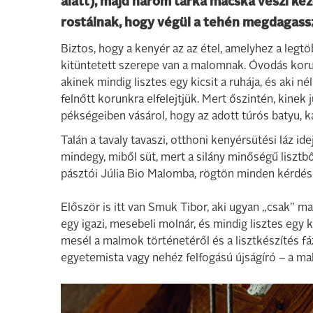
alatt), majd három tarka macska veszi kez
rostálnak, hogy végül a tehén megdagassz
Biztos, hogy a kenyér az az étel, amelyhez a le
kitüntetett szerepe van a malomnak. Óvodás koru
akinek mindig lisztes egy kicsit a ruhája, és aki né
felnőtt korunkra elfelejtjük. Mert őszintén, kinek
pékségeiben vásárol, hogy az adott túrós batyu, k
Talán a tavaly tavaszi, otthoni kenyérsütési láz i
mindegy, miből süt, mert a silány minőségű lisztbő
pásztói Júlia Bio Malomba, rögtön minden kérdésé
Először is itt van Smuk Tibor, aki ugyan „csak” 
egy igazi, mesebeli molnár, és mindig lisztes egy 
mesél a malmok történetéről és a lisztkészítés f
egyetemista vagy nehéz felfogású újságíró – a malo