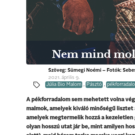
Nem mind molná
Szöveg: Sümegi Noémi – Fotók: Sebe
2021. április 9.
Júlia Bio Malom
,
Pásztó
,
pékforradal
A pékforradalom sem mehetett volna vég
malmok, amelyek kiváló minőségű lisztet 
amelyek megtermelik hozzá a kezeletlen ga
olyan hosszú utat jár be, mint amilyen hos