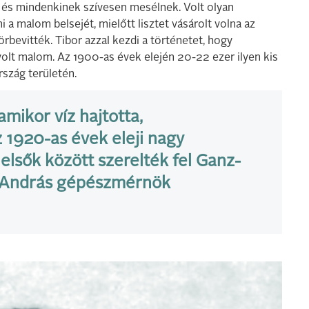
 és mindenkinek szívesen mesélnek. Volt olyan
i a malom belsejét, mielőtt lisztet vásárolt volna az
örbevitték. Tibor azzal kezdi a történetet, hogy
olt malom. Az 1900-as évek elején 20-22 ezer ilyen kis
szág területén.
mikor víz hajtotta,
z 1920-as évek eleji nagy
 elsők között szerelték fel Ganz-
 András gépészmérnök