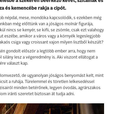
elésbe a szekéren beérkező kévét, szitálnak és
a és kemencébe rakja a cipót.
gtöbb népdal, mese, mondóka kapcsolódik, s ezekben még
nkban még előttünk van a jóságos molnár figurája,
lkül nincs se kenyér, se kifli, se zsömle, csak ezt valahogy
 jut eszébe, amikor a város vagy a környék legeslegjobb
akaós csiga vagy croissant vajon milyen lisztből készült?
dején gondolt először a legtöbb ember arra, hogy nem
l silány lesz a végeredmény is. Aki viszont ellátogat a
re választ kap.
malomvezető, de ugyanolyan jóságos benyomást kelt, mint
kicsit a ruhája. Türelemmel és töretlen lelkesedéssel
ázisairól minden betérőnek, legyen óvodás, agrárszakos
m iránti szeretet biztosan át tudja adni.