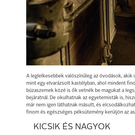
A leglelkesebbek valószínűleg az óvodások, akik
mint egy elvarázsolt kastélyban, ahol mindent fin
búzaszemek közé is ők vetnék be magukat a legszí
bejáratnál. De okulhatnak az egyetemisták is, his
már nem igen láthatnak másutt, és elcsodálkozhat
finom és egészséges péksütemény kerüljön az asz
KICSIK ÉS NAGYOK