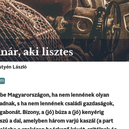
r, aki lisztes
styén László
om
be Magyarországon, ha nem lennének olyan
adnak, s ha nem lennének családi gazdaságok,
bonát. Bizony, a (jó) búza a (jó) kenyérig
szú a dal, amelyben három varjú kaszál (a part