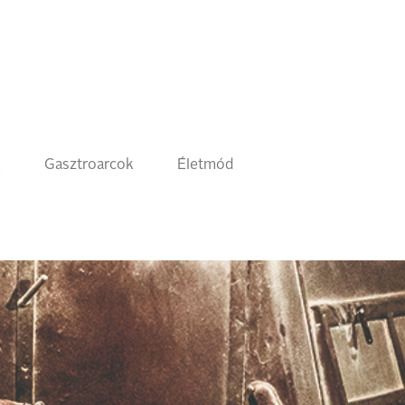
k
Gasztroarcok
Életmód