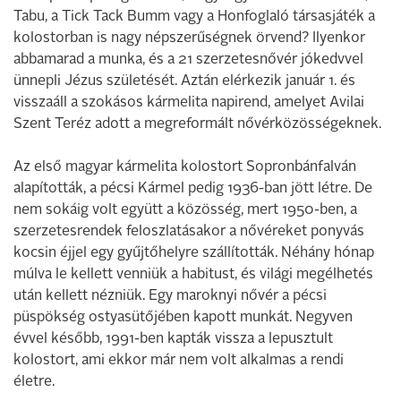
Tabu, a Tick Tack Bumm vagy a Honfoglaló társasjáték a
kolostorban is nagy népszerűségnek örvend? Ilyenkor
abbamarad a munka, és a 21 szerzetesnővér jókedvvel
ünnepli Jézus születését. Aztán elérkezik január 1. és
visszaáll a szokásos kármelita napirend, amelyet Avilai
Szent Teréz adott a megreformált nővérközösségeknek.
Az első magyar kármelita kolostort Sopronbánfalván
alapították, a pécsi Kármel pedig 1936-ban jött létre. De
nem sokáig volt együtt a közösség, mert 1950-ben, a
szerzetesrendek feloszlatásakor a nővéreket ponyvás
kocsin éjjel egy gyűjtőhelyre szállították. Néhány hónap
múlva le kellett venniük a habitust, és világi megélhetés
után kellett nézniük. Egy maroknyi nővér a pécsi
püspökség ostyasütőjében kapott munkát. Negyven
évvel később, 1991-ben kapták vissza a lepusztult
kolostort, ami ekkor már nem volt alkalmas a rendi
életre.