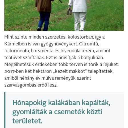
Mint szinte minden szerzetesi kolostorban, így a
Kármelben is van gyógynövénykert. Citromfű,
fodormenta, borsmenta és levendula terem, amiből
teafüvet szárítanak. Ezt is árusítják a boltjukban.
Megélhetésük érdekében több terven is törik a fejüket.
2017-ben két hektáron „kezelt makkot” telepítettek,
amiből néhány év múlva reményük szerint
szarvasgombás erdő lesz.
Hónapokig kalákában kapálták,
gyomlálták a csemeték közti
területet.