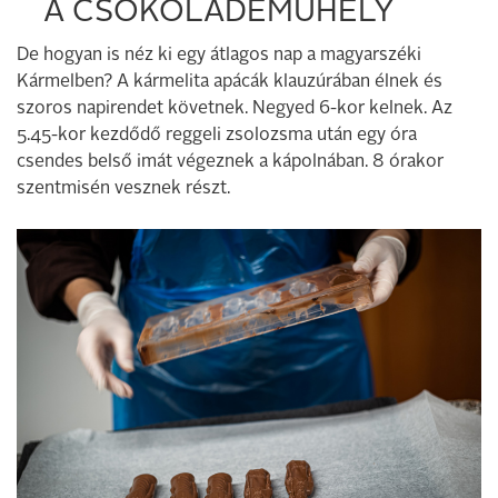
A CSOKOLÁDÉMŰHELY
De hogyan is néz ki egy átlagos nap a magyarszéki
Kármelben? A kármelita apácák klauzúrában élnek és
szoros napirendet követnek. Negyed 6-kor kelnek. Az
5.45-kor kezdődő reggeli zsolozsma után egy óra
csendes belső imát végeznek a kápolnában. 8 órakor
szentmisén vesznek részt.