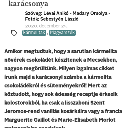
karácsonya
Szöveg: Lévai Anikó - Madary Orsolya -
Fotók: Sebestyén László
2020. december 25.
kármeliták
,
Magyarszék
Amikor megtudtuk, hogy a sarutlan kármelita
nővérek csokoládét készítenek a Mecsekben,
nagyon megörültünk. Milyen izgalmas cikket
írunk majd a karácsonyi számba a kármelita
csokoládékról és süteményekről! Mert az
köztudott, hogy sok édesség receptje érkezik
kolostorokból, ha csak a lisszaboni Szent
Jeromos-rend vaníliás kosárkáira vagy a francia
Marguerite Gaillot és Marie-Elisabeth Morlot