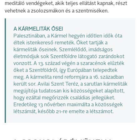
meditáló vendégeket, akik teljes ellátást kapnak, részt
vehetnek a zsolozsmákon és a szentmiséken.
A KÁRMELITÁK ŐSEI
Palesztinában, a Kármel hegyén időtlen idők óta
éltek istenkereső remeték. Őket tartják a
kármeliták őseinek. Szemlélődő, imádságos
életmódjuk sok Szentföldre látogató zarándokot
vonzott. A 13. század végén a szaracénok elűzték
őket a Szentföldről, így Európában telepedtek
meg. A kármelita rend reformjára a 16. században
került sor. Avilai Szent Teréz, a sarutlan kármeliták
megújítója tudatosan kis közösségeket alapított,
hogy ezáltal megőrizzék családias jellegüket.
Eredetileg 13 nővérben maximálta a közösségek
létszámát, később 21-re emelte a létszámot.