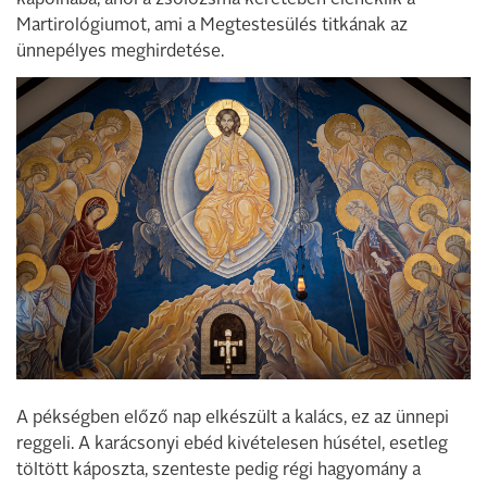
kápolnába, ahol a zsolozsma keretében eléneklik a
Martirológiumot, ami a Megtestesülés titkának az
ünnepélyes meghirdetése.
A pékségben előző nap elkészült a kalács, ez az ünnepi
reggeli. A karácsonyi ebéd kivételesen húsétel, esetleg
töltött káposzta, szenteste pedig régi hagyomány a