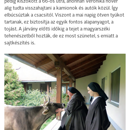
pedig kiszökött a 66-os útra, ahonnan Veronika nővér
alig tudta visszahajtani a kamionok és autók közül. Így
elbúcsúztak a csacsitól. Viszont a mai napig ötven tyúkot
tartanak, ez biztosítja az egyik fontos alapanyagot, a
tojást. A járvány előtti időkig a tejet a magyarszéki
tehenészetből hozták, de ez most szünetel, s emiatt a
sajtkészítés is.