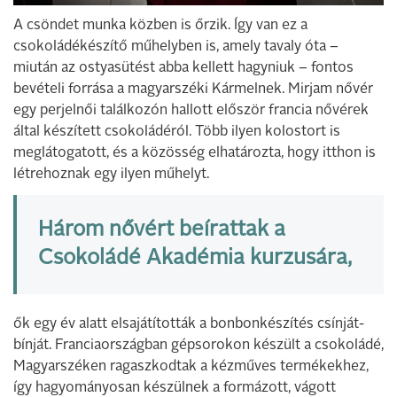
A csöndet munka közben is őrzik. Így van ez a
csokoládékészítő műhelyben is, amely tavaly óta −
miután az ostyasütést abba kellett hagyniuk − fontos
bevételi forrása a magyarszéki Kármelnek. Mirjam nővér
egy perjelnői találkozón hallott először francia nővérek
által készített csokoládéról. Több ilyen kolostort is
meglátogatott, és a közösség elhatározta, hogy itthon is
létrehoznak egy ilyen műhelyt.
Három nővért beírattak a
Csokoládé Akadémia kurzusára,
ők egy év alatt elsajátították a bonbonkészítés csínját-
bínját. Franciaországban gépsorokon készült a csokoládé,
Magyarszéken ragaszkodtak a kézműves termékekhez,
így hagyományosan készülnek a formázott, vágott