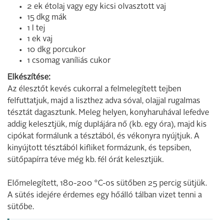
2 ek étolaj vagy egy kicsi olvasztott vaj
15 dkg mák
1 l tej
1 ek vaj
10 dkg porcukor
1 csomag vaníliás cukor
Elkészítése:
Az élesztőt kevés cukorral a felmelegített tejben
felfuttatjuk, majd a liszthez adva sóval, olajjal rugalmas
tésztát dagasztunk. Meleg helyen, konyharuhával lefedve
addig kelesztjük, míg duplájára nő (kb. egy óra), majd kis
cipókat formálunk a tésztából, és vékonyra nyújtjuk. A
kinyújtott tésztából kifliket formázunk, és tepsiben,
sütőpapírra téve még kb. fél órát kelesztjük.
Előmelegített, 180-200 °C-os sütőben 25 percig sütjük.
A sütés idejére érdemes egy hőálló tálban vizet tenni a
sütőbe.