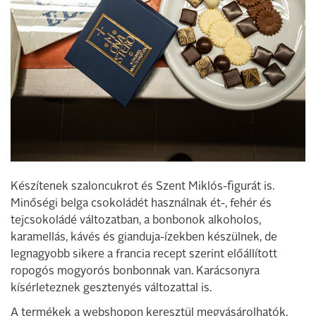
Készítenek szaloncukrot és Szent Miklós-figurát is.
Minőségi belga csokoládét használnak ét-, fehér és
tejcsokoládé változatban, a bonbonok alkoholos,
karamellás, kávés és gianduja-ízekben készülnek, de
legnagyobb sikere a francia recept szerint előállított
ropogós mogyorós bonbonnak van. Karácsonyra
kísérleteznek gesztenyés változattal is.
A termékek a webshopon keresztül megvásárolhatók,