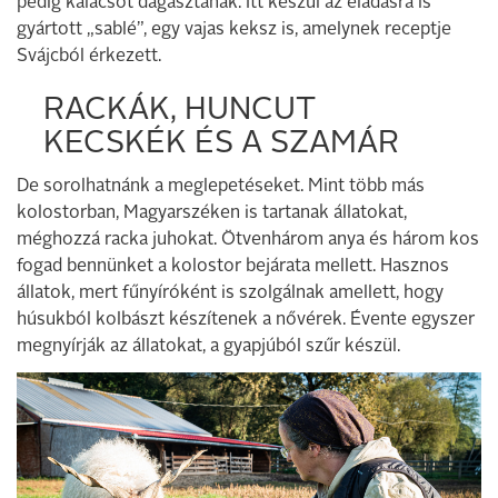
pedig kalácsot dagasztanak. Itt készül az eladásra is
gyártott „sablé”, egy vajas keksz is, amelynek receptje
Svájcból érkezett.
RACKÁK, HUNCUT
KECSKÉK ÉS A SZAMÁR
De sorolhatnánk a meglepetéseket. Mint több más
kolostorban, Magyarszéken is tartanak állatokat,
méghozzá racka juhokat. Ötvenhárom anya és három kos
fogad bennünket a kolostor bejárata mellett. Hasznos
állatok, mert fűnyíróként is szolgálnak amellett, hogy
húsukból kolbászt készítenek a nővérek. Évente egyszer
megnyírják az állatokat, a gyapjúból szűr készül.