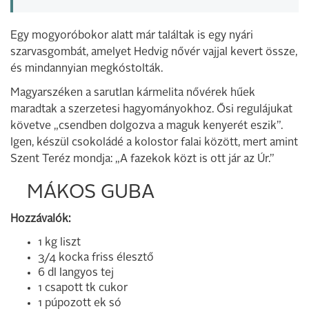
Egy mogyoróbokor alatt már találtak is egy nyári
szarvasgombát, amelyet Hedvig nővér vajjal kevert össze,
és mindannyian megkóstolták.
Magyarszéken a sarutlan kármelita nővérek hűek
maradtak a szerzetesi hagyományokhoz. Ősi regulájukat
követve „csendben dolgozva a maguk kenyerét eszik”.
Igen, készül csokoládé a kolostor falai között, mert amint
Szent Teréz mondja: „A fazekok közt is ott jár az Úr.”
MÁKOS GUBA
Hozzávalók:
1 kg liszt
3/4 kocka friss élesztő
6 dl langyos tej
1 csapott tk cukor
1 púpozott ek só