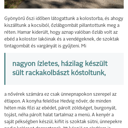
Gyönyörű őszi időben látogattunk a kolostorba, és ahogy
kiszálltunk a kocsiból, őzlábgombát pillantottunk meg a
réten. Hamar kiderült, hogy aznap valóban őzláb volt az
ebéd a kolostor lakóinak és a vendégeknek, de szoktak
tintagombát és vargányát is gyűjteni. Mi
nagyon ízletes, házilag készült
sült rackakolbászt kóstoltunk,
a nővérek számára ez csak ünnepnapokon szerepel az
étlapon. A konyha felelőse Hedvig nővér, de minden
héten más főzi az ebédet, párolt zöldséget, burgonyát,
tojást, néha párolt halat tartalmaz a menü. A kenyér a
saját pékségben készül, kiflit is szoktak sütni, ünnepekre