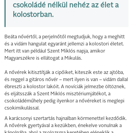
csokoládé nélkül nehéz az élet a
kolostorban.
Beáta nővértől, a perjelnőtől megtudjuk, hogy a meghitt
és a vidám hangulat egyaránt jellemzi a kolostori életet.
Mert itt van például Szent Miklós napja, amikor
Magyarszékre is ellátogat a Mikulás.
A nővérek kitisztítják a cipőiket, kiteszik este az ajtóba,
és reggel a gitáros nővér – mert ilyen is van – vidám dallal
ébreszti a kolostor lakóit. A novíciák jelmezbe öltöznek,
és eljátsszák a Szent Miklós misztériumjátékot, a
csokoládéműhely pedig ilyenkor a nővéreket is meglepi
csokimikulással.
A karácsonyi szertartás hajnalban körmenettel kezdődik.
A nővérek gyertyával a kezükben, énekelve vonulnak a