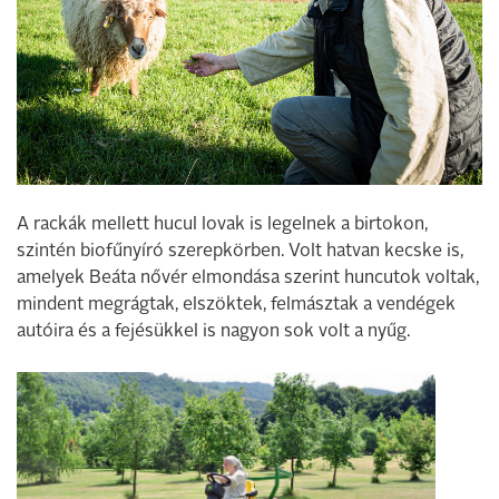
A rackák mellett hucul lovak is legelnek a birtokon,
szintén biofűnyíró szerepkörben. Volt hatvan kecske is,
amelyek Beáta nővér elmondása szerint huncutok voltak,
mindent megrágtak, elszöktek, felmásztak a vendégek
autóira és a fejésükkel is nagyon sok volt a nyűg.