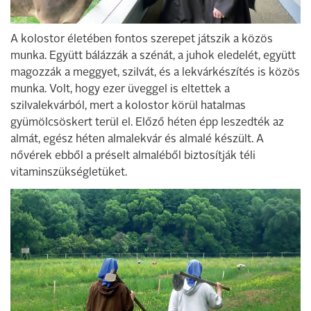
A kolostor életében fontos szerepet játszik a közös
munka. Együtt bálázzák a szénát, a juhok eledelét, együtt
magozzák a meggyet, szilvát, és a lekvárkészítés is közös
munka. Volt, hogy ezer üveggel is eltettek a
szilvalekvárból, mert a kolostor körül hatalmas
gyümölcsöskert terül el. Előző héten épp leszedték az
almát, egész héten almalekvár és almalé készült. A
nővérek ebből a préselt almaléből biztosítják téli
vitaminszükségletüket.