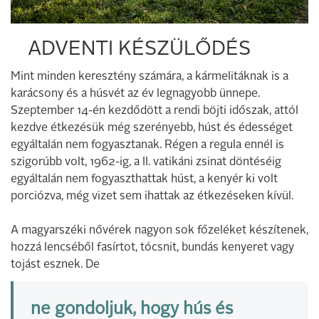
ADVENTI KÉSZÜLŐDÉS
Mint minden keresztény számára, a kármelitáknak is a
karácsony és a húsvét az év legnagyobb ünnepe.
Szeptember 14-én kezdődött a rendi böjti időszak, attól
kezdve étkezésük még szerényebb, húst és édességet
egyáltalán nem fogyasztanak. Régen a regula ennél is
szigorúbb volt, 1962-ig, a II. vatikáni zsinat döntéséig
egyáltalán nem fogyaszthattak húst, a kenyér ki volt
porciózva, még vizet sem ihattak az étkezéseken kívül.
A magyarszéki nővérek nagyon sok főzeléket készítenek,
hozzá lencséből fasírtot, tócsnit, bundás kenyeret vagy
tojást esznek. De
ne gondoljuk, hogy hús és