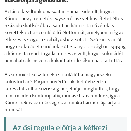
makaronjaira gondolunk.
Aztán elkezdtünk olvasgatni. Hamar kiderült, hogy a
Kármel-hegyi remeték egyszerű, aszketikus életet éltek.
Századokkal később a sarutlan kármelita nővérek is
követték ezt a szemlélődő életformát, amelyben még az
étkezés is szigorú szabályokhoz kötött. Szó sincs arról,
hogy csokoládét ennének, sőt Spanyolországban 1949-ig
a kármelita rendi fogadalom része volt, hogy csokoládét
nem ihatnak, hiszen a kakaót afrodiziákumnak tartották.
Akkor miért készítenek csokoládét a magyarszéki
kolostorban? Mirjam nővértől, aki két évtizeden
keresztül volt a közösség perjelnője, megtudtuk, hogy
mint minden kontemplatív, monasztikus rendnek, így a
Kármelnek is az imádság és a munka harmóniája adja a
ritmusát.
Az ősi regula előírja a kétkezi