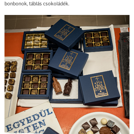
bonbonok, táblás csokoládék.