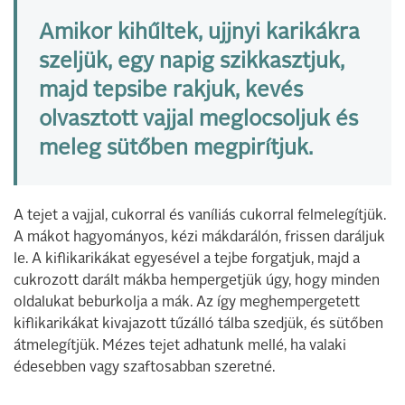
Amikor kihűltek, ujjnyi karikákra
szeljük, egy napig szikkasztjuk,
majd tepsibe rakjuk, kevés
olvasztott vajjal meglocsoljuk és
meleg sütőben megpirítjuk.
A tejet a vajjal, cukorral és vaníliás cukorral felmelegítjük.
A mákot hagyományos, kézi mákdarálón, frissen daráljuk
le. A kiflikarikákat egyesével a tejbe forgatjuk, majd a
cukrozott darált mákba hempergetjük úgy, hogy minden
oldalukat beburkolja a mák. Az így meghempergetett
kiflikarikákat kivajazott tűzálló tálba szedjük, és sütőben
átmelegítjük. Mézes tejet adhatunk mellé, ha valaki
édesebben vagy szaftosabban szeretné.