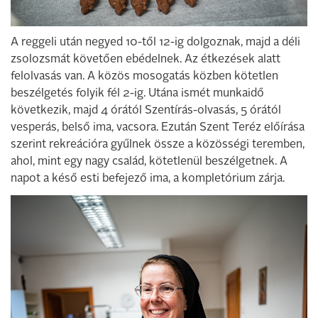
A reggeli után negyed 10-től 12-ig dolgoznak, majd a déli
zsolozsmát követően ebédelnek. Az étkezések alatt
felolvasás van. A közös mosogatás közben kötetlen
beszélgetés folyik fél 2-ig. Utána ismét munkaidő
következik, majd 4 órától Szentírás-olvasás, 5 órától
vesperás, belső ima, vacsora. Ezután Szent Teréz előírása
szerint rekreációra gyűlnek össze a közösségi teremben,
ahol, mint egy nagy család, kötetlenül beszélgetnek. A
napot a késő esti befejező ima, a kompletórium zárja.