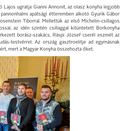
ró Lajos ugratja Gianni Annonit, az olasz konyha legjobb
a pannonhalmi apátsági étteremben alkotó Gyurik Gábor
osenstein Tiborral. Mellettük az első Michelin-csillagos
ssal, az idén szintén csillaggal kitüntetett Borkonyha
érkezett borász-szakács, Ráspi József cserél eszmét az
ás-testvérrel. Az ország gasztroelitje ad egymásnak
ért, mert a Magyar Konyha összehozta őket.