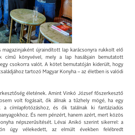
 magazinjaként újraindított lap karácsonyra rukkolt elő
 című könyvével, mely a lap hasábjain bemutatott
gy csokorra valót. A kötet bemutatóján kiderült, hogy
saládjához tartozó Magyar Konyha – az életben is valódi
erkesztőség életének. Amint Vinkó József főszerkesztő
osem volt fogásait, ők állnak a tűzhely mögé, ha egy
k a címlapfotózáshoz, és ők találnak ki fantáziadús
apanyagokhoz. És nem pénzért, hanem azért, mert közös
onyha népszerűsítését. Lévai Anikó szerint sikerrel: a
tón úgy vélekedett, az elmúlt években felébredt