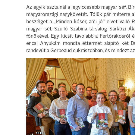
Az egyik asztalnál a legviccesebb magyar séf, Bí
magyarországi nagykövetét. Tőlük pár méterre 
beszélget a „Minden kóser, ami jó” elvet valló R
magyar séf, Szulló Szabina társalog Sárközi Áko
főnökével. Egy kicsit távolabb a Fertőrákosról 
encsi Anyukám mondta éttermet alapító két Dud
randevút a Gerbeaud cukrászdában, és mindezt az