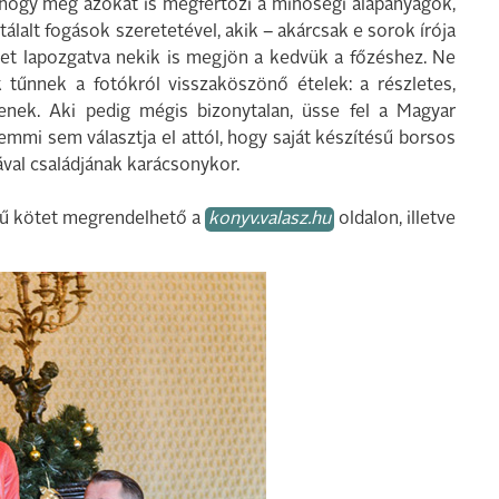
hogy még azokat is megfertőzi a minőségi alapanyagok,
lalt fogások szeretetével, akik – akárcsak e sorok írója
et lapozgatva nekik is megjön a kedvük a főzéshez. Ne
ak tűnnek a fotókról visszaköszönő ételek: a részletes,
tenek. Aki pedig mégis bizonytalan, üsse fel a Magyar
mmi sem választja el attól, hogy saját készítésű borsos
ával családjának karácsonykor.
mű kötet megrendelhető a
konyv.valasz.hu
oldalon, illetve