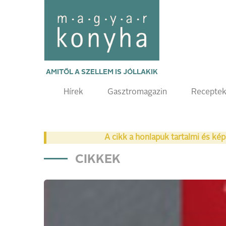
AMITŐL A SZELLEM IS JÓLLAKIK
Hírek
Gasztromagazin
Recepte
A cikk a honlapuk tartalmi és kép
CIKKEK