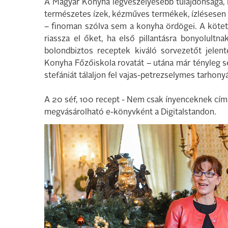
A Magyar Konyha legveszélyesebb tulajdonsága, 
természetes ízek, kézműves termékek, ízlésesen tá
– finoman szólva sem a konyha ördögei. A kötet
riassza el őket, ha első pillantásra bonyolultn
bolondbiztos receptek kiváló sorvezetőt jelen
Konyha Főzőiskola rovatát – utána már tényleg se
stefániát tálaljon fel vajas-petrezselymes tarhony
A 20 séf, 100 recept - Nem csak ínyenceknek cí
megvásárolható e-könyvként a Digitalstandon.