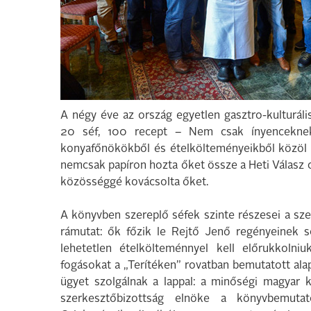
A négy éve az ország egyetlen gasztro-kulturális
20 séf, 100 recept – Nem csak ínyenceknek
konyafőnökökből és ételkölteményeikből közöl e
nemcsak papíron hozta őket össze a Heti Válasz c
közösséggé kovácsolta őket.
A könyvben szereplő séfek szinte részesei a sz
rámutat: ők főzik le Rejtő Jenő regényeinek s
lehetetlen ételkölteménnyel kell előrukkolniu
fogásokat a „Terítéken” rovatban bemutatott al
ügyet szolgálnak a lappal: a minőségi magyar k
szerkesztőbizottság elnöke a könyvbemuta