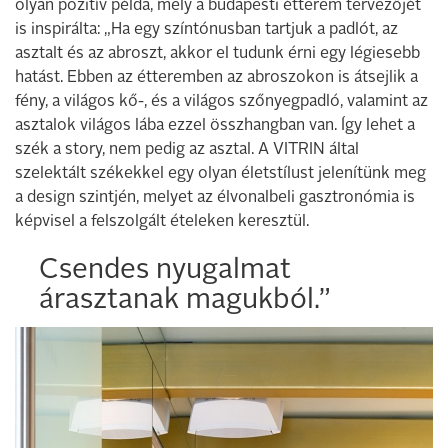
olyan pozitív példa, mely a budapesti étterem tervezőjét
is inspirálta: „Ha egy színtónusban tartjuk a padlót, az
asztalt és az abroszt, akkor el tudunk érni egy légiesebb
hatást. Ebben az étteremben az abroszokon is átsejlik a
fény, a világos kő-, és a világos szőnyegpadló, valamint az
asztalok világos lába ezzel összhangban van. Így lehet a
szék a story, nem pedig az asztal. A VITRIN által
szelektált székekkel egy olyan életstílust jelenítünk meg
a design szintjén, melyet az élvonalbeli gasztronómia is
képvisel a felszolgált ételeken keresztül.
Csendes nyugalmat
árasztanak magukból.”