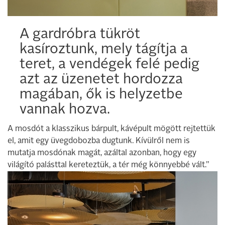
A gardróbra tükröt
kasíroztunk, mely tágítja a
teret, a vendégek felé pedig
azt az üzenetet hordozza
magában, ők is helyzetbe
vannak hozva.
A mosdót a klasszikus bárpult, kávépult mögött rejtettük
el, amit egy üvegdobozba dugtunk. Kívülről nem is
mutatja mosdónak magát, azáltal azonban, hogy egy
világító palásttal kereteztük, a tér még könnyebbé vált.”