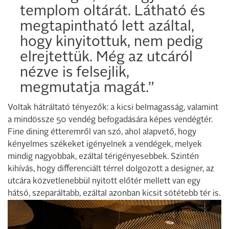
templom oltárát. Látható és
megtapintható lett azáltal,
hogy kinyitottuk, nem pedig
elrejtettük. Még az utcáról
nézve is felsejlik,
megmutatja magát.”
Voltak hátráltató tényezők: a kicsi belmagasság, valamint
a mindössze 50 vendég befogadására képes vendégtér.
Fine dining étteremről van szó, ahol alapvető, hogy
kényelmes székeket igényelnek a vendégek, melyek
mindig nagyobbak, ezáltal térigényesebbek. Szintén
kihívás, hogy differenciált térrel dolgozott a designer, az
utcára közvetlenebbül nyitott előtér mellett van egy
hátsó, szeparáltabb, ezáltal azonban kicsit sötétebb tér is.