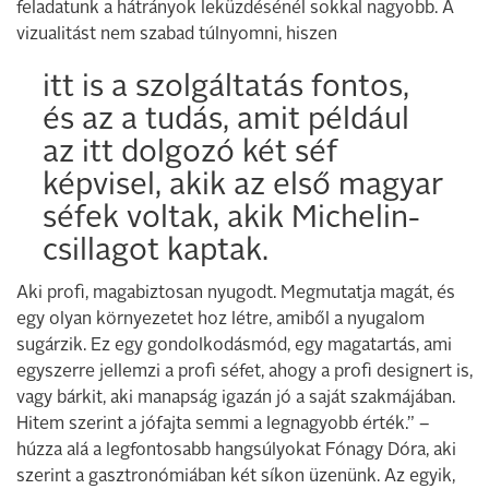
feladatunk a hátrányok leküzdésénél sokkal nagyobb. A
vizualitást nem szabad túlnyomni, hiszen
itt is a szolgáltatás fontos,
és az a tudás, amit például
az itt dolgozó két séf
képvisel, akik az első magyar
séfek voltak, akik Michelin-
csillagot kaptak.
Aki profi, magabiztosan nyugodt. Megmutatja magát, és
egy olyan környezetet hoz létre, amiből a nyugalom
sugárzik. Ez egy gondolkodásmód, egy magatartás, ami
egyszerre jellemzi a profi séfet, ahogy a profi designert is,
vagy bárkit, aki manapság igazán jó a saját szakmájában.
Hitem szerint a jófajta semmi a legnagyobb érték.” –
húzza alá a legfontosabb hangsúlyokat Fónagy Dóra, aki
szerint a gasztronómiában két síkon üzenünk. Az egyik,