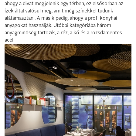
ahogy a divat megjelenik egy térben, ez elsősorban az
ízek által valósul meg, amit még színekkel tudunk
alátámasztani. A másik pedig, ahogy a profi konyhai
anyagokat használják. Utóbbi kategóriába három
anyagminőség tartozik, a réz, a kő és a rozsdamentes
acél.