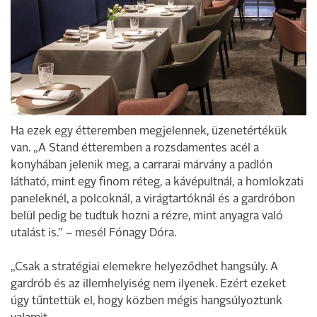
Ha ezek egy étteremben megjelennek, üzenetértékük
van. „A Stand étteremben a rozsdamentes acél a
konyhában jelenik meg, a carrarai márvány a padlón
látható, mint egy finom réteg, a kávépultnál, a homlokzati
paneleknél, a polcoknál, a virágtartóknál és a gardróbon
belül pedig be tudtuk hozni a rézre, mint anyagra való
utalást is.” – mesél Fónagy Dóra.
„Csak a stratégiai elemekre helyeződhet hangsúly. A
gardrób és az illemhelyiség nem ilyenek. Ezért ezeket
úgy tűntettük el, hogy közben mégis hangsúlyoztunk