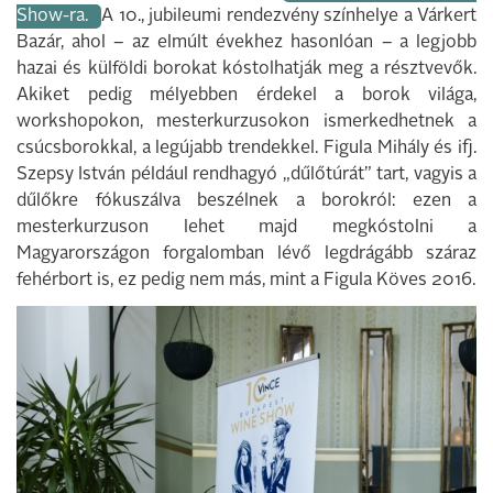
Show-ra.
A 10., jubileumi rendezvény színhelye a Várkert
Bazár, ahol – az elmúlt évekhez hasonlóan – a legjobb
hazai és külföldi borokat kóstolhatják meg a résztvevők.
Akiket pedig mélyebben érdekel a borok világa,
workshopokon, mesterkurzusokon ismerkedhetnek a
csúcsborokkal, a legújabb trendekkel. Figula Mihály és ifj.
Szepsy István például rendhagyó „dűlőtúrát” tart, vagyis a
dűlőkre fókuszálva beszélnek a borokról: ezen a
mesterkurzuson lehet majd megkóstolni a
Magyarországon forgalomban lévő legdrágább száraz
fehérbort is, ez pedig nem más, mint a Figula Köves 2016.