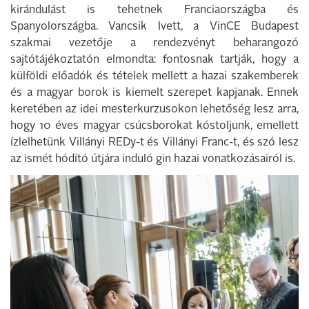
kirándulást is tehetnek Franciaországba és
Spanyolországba. Vancsik Ivett, a VinCE Budapest
szakmai vezetője a rendezvényt beharangozó
sajtótájékoztatón elmondta: fontosnak tartják, hogy a
külföldi előadók és tételek mellett a hazai szakemberek
és a magyar borok is kiemelt szerepet kapjanak. Ennek
keretében az idei mesterkurzusokon lehetőség lesz arra,
hogy 10 éves magyar csúcsborokat kóstoljunk, emellett
ízlelhetünk Villányi REDy-t és Villányi Franc-t, és szó lesz
az ismét hódító útjára induló gin hazai vonatkozásairól is.