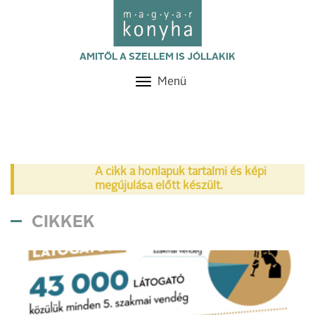
AMITŐL A SZELLEM IS JÓLLAKIK
Menü
Toggle
navigation
A cikk a honlapuk tartalmi és képi
megújulása előtt készült.
CIKKEK