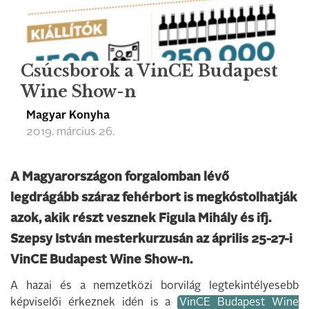
Csúcsborok a VinCE Budapest
Wine Show-n
Magyar Konyha
2019. március 26.
A Magyarországon forgalomban lévő
legdrágább száraz fehérbort is megkóstolhatják
azok, akik részt vesznek Figula Mihály és ifj.
Szepsy István mesterkurzusán az április 25-27-i
VinCE Budapest Wine Show-n.
A hazai és a nemzetközi borvilág legtekintélyesebb
képviselői érkeznek idén is a
VinCE Budapest Wine