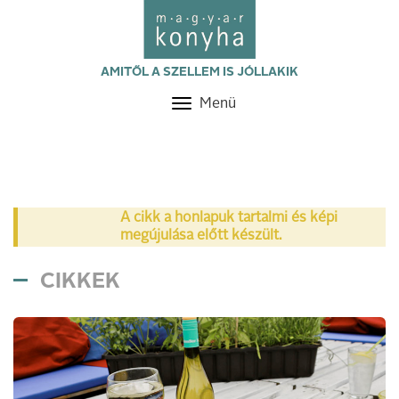
AMITŐL A SZELLEM IS JÓLLAKIK
Menü
Toggle
navigation
A cikk a honlapuk tartalmi és képi
megújulása előtt készült.
CIKKEK