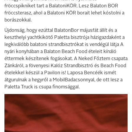
fröccspikniket tart a BalatoniKÖR. Lesz Balaton BOR
fröccsterasz, ahol a Balatoni KÖR borait lehet kóstolni a
borászokkal.
Újdonság, hogy ezúttal BalatonBor májusfát állít és a
keszthelyi yachtkikötő Paletta bisztrója házigazdaként a
legkiválóbb balatoni strandbisztrókat is vendégül látja A
nyári konyhában a Balaton Beach Food ételeit kínáló
éttermek készítenek fogásokat. A Neked Főztem csapata
Zánkáról, a fövenyesi Kalóz Strandbisztró és Beach Food
ételekkel készül a Pavilon is! Laposa Bencéék ismét
átgurulnak a hegyről a MobilBadacsonnyal, de ott lesz a
Paletta Truck is csupa finomsággal.