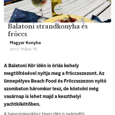
Balatoni strandkonyha és
fröccs
Magyar Konyha
2017. május 18.
A Balatoni Kör idén is óriás kehely
megtöltésével nyitja meg a fröccsszezont. Az
ünnepélyes Beach Food és Fröccsszezon nyitó
szombaton háromkor lesz, de kóstolni még
vasárnap is lehet majd a keszthelyi
yachtkikötőben.
A hagyományokhoz híven idén is nyárindító