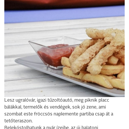
Lesz ugralóvár, igazi tűzoltóautó, meg piknik placc
bálákkal, termelők és vendégek, sok jó zene, ami
szombat este fröccsös naplemente partiba csap át a
tetőteraszon.
Belekóstolhatunk a nyár ízeibe, az új balatoni