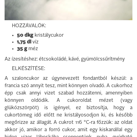
HOZZÁVALÓK:
50 dkg
kristálycukor
1,75 dl
víz
35 g
méz
Az ízesítéshez: étcsokoládé, kávé, gyümölcssűrítmény
ELKÉSZÍTÉSE:
A szaloncukor az úgynevezett fondantból készül: a
francia szó annyit tesz, mint könnyen olvadó. A cukorhoz
épp csak annyi vizet szabad hozzátenni, amennyiben
könnyen oldódik. A cukoroldat mézet (vagy
glükózszörpöt) is igényel, ez biztosítja, hogy a
cukortömeg idő előtt ne kristályosodjon ki, és később
megőrizze az állagát. A cukrot 116 °C-ra főzzük: az oldat
akkor jó, amikor a forró cukor, amit egy kiskanállal egy