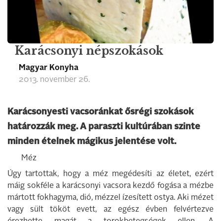
Karácsonyi népszokások
Magyar Konyha
2013. november 26.
Karácsonyesti vacsoránkat ősrégi szokások
határozzák meg. A paraszti kultúrában szinte
minden ételnek mágikus jelentése volt.
Méz
Úgy tartottak, hogy a méz megédesíti az életet, ezért
máig sokféle a karácsonyi vacsora kezdő fogása a mézbe
mártott fokhagyma, dió, mézzel ízesített ostya. Aki mézet
vagy sült tököt evett, az egész évben felvértezve