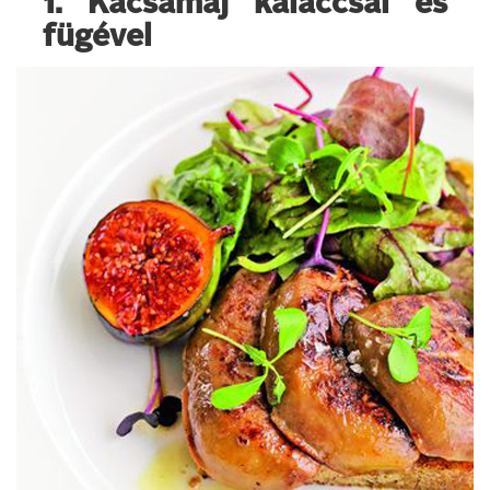
1. Kacsamáj kaláccsal és
fügével