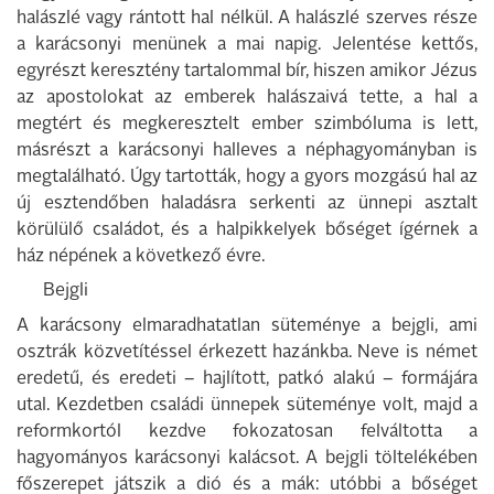
halászlé vagy rántott hal nélkül. A halászlé szerves része
a karácsonyi menünek a mai napig. Jelentése kettős,
egyrészt keresztény tartalommal bír, hiszen amikor Jézus
az apostolokat az emberek halászaivá tette, a hal a
megtért és megkeresztelt ember szimbóluma is lett,
másrészt a karácsonyi halleves a néphagyományban is
megtalálható. Úgy tartották, hogy a gyors mozgású hal az
új esztendőben haladásra serkenti az ünnepi asztalt
körülülő családot, és a halpikkelyek bőséget ígérnek a
ház népének a következő évre.
Bejgli
A karácsony elmaradhatatlan süteménye a bejgli, ami
osztrák közvetítéssel érkezett hazánkba. Neve is német
eredetű, és eredeti – hajlított, patkó alakú – formájára
utal. Kezdetben családi ünnepek süteménye volt, majd a
reformkortól kezdve fokozatosan felváltotta a
hagyományos karácsonyi kalácsot. A bejgli töltelékében
főszerepet játszik a dió és a mák: utóbbi a bőséget