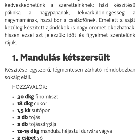
kedveskedhetünk a szeretteinknek: házi készítésű
pálinka a nagypapának, lekvárkülönlegesség a
nagymamának, hazai bor a családfőnek. Emellett a saját
kezűleg készített ajándékok is nagy örömet okozhatnak,
hiszen ezzel azt jelezzük: időt és figyelmet szentelünk
rájuk.
1. Mandulás kétszersült
Készítése egyszerű, légmentesen zárható fémdobozban
sokáig eláll.
HOZZÁVALÓK:
30 dkg
finomliszt
18 dkg
cukor
1,5 kk
sütőpor
2 db
tojás
2 db
tojássárgája
12-15 dkg
mandula, héjastul durvára vágva
2 csipet
só