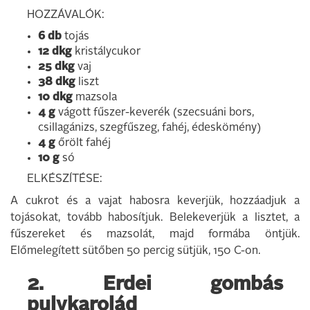
HOZZÁVALÓK:
6 db
tojás
12 dkg
kristálycukor
25 dkg
vaj
38 dkg
liszt
10 dkg
mazsola
4 g
vágott fűszer-keverék (szecsuáni bors,
csillagánizs, szegfűszeg, fahéj, édeskömény)
4 g
őrölt fahéj
10 g
só
ELKÉSZÍTÉSE:
A cukrot és a vajat habosra keverjük, hozzáadjuk a
tojásokat, tovább habosítjuk. Belekeverjük a lisztet, a
fűszereket és mazsolát, majd formába öntjük.
Előmelegített sütőben 50 percig sütjük, 150 C-on.
2. Erdei gombás
pulykarolád