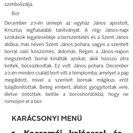
szimbolizálja.
Bor
December 27-én ünnepli az egyház János apostolt,
Krisztus legfiatalabb tanítványát. A régi János-napi
szokások legjelesebbje a borszentelés és a Szent János
áldása, más néven Szent János pohara, vagyis a szentelt
borral való köszöntés, áldomás. Régen a János-napon
megszentelt borral kínálták azokat, akik hosszú útra
keltek, búcsúzkodtak. Ez volt János pohara. December
27-én minden család bort vitt a templomba, amelyet a pap
megáldott, mivel a szentelt bornak mágikus erőt
tulajdonítottak. Beteg embert, állatot gyógyítottak vele,
illetve öntöttek belőle a boroshordókba, hogy ne
romoljon el a bor.
KARÁCSONYI MENÜ