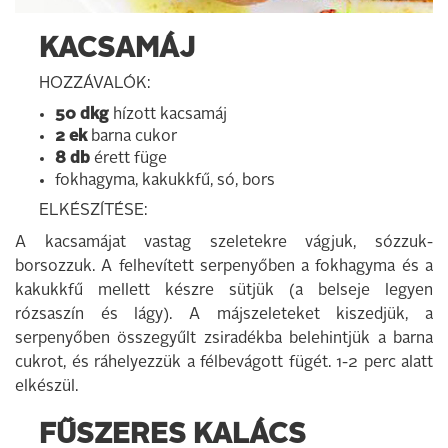
KACSAMÁJ
HOZZÁVALÓK:
50 dkg
hízott kacsamáj
2 ek
barna cukor
8 db
érett füge
fokhagyma, kakukkfű, só, bors
ELKÉSZÍTÉSE:
A kacsamájat vastag szeletekre vágjuk, sózzuk-
borsozzuk. A felhevített serpenyőben a fokhagyma és a
kakukkfű mellett készre sütjük (a belseje legyen
rózsaszín és lágy). A májszeleteket kiszedjük, a
serpenyőben összegyűlt zsiradékba belehintjük a barna
cukrot, és ráhelyezzük a félbevágott fügét. 1-2 perc alatt
elkészül.
FŰSZERES KALÁCS