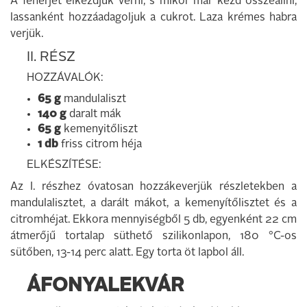
A fehérjét elkezdjük verni, s mikor már kezd összeállni,
lassanként hozzáadagoljuk a cukrot. Laza krémes habra
verjük.
II. RÉSZ
HOZZÁVALÓK:
65 g
mandulaliszt
140 g
daralt mák
65 g
kemenyitőliszt
1 db
friss citrom héja
ELKÉSZÍTÉSE:
Az I. részhez óvatosan hozzákeverjük részletekben a
mandulalisztet, a darált mákot, a kemenyítőlisztet és a
citromhéjat. Ekkora mennyiségből 5 db, egyenként 22 cm
átmerőjű tortalap süthető szilikonlapon, 180 °C-os
sütőben, 13-14 perc alatt. Egy torta öt lapbol áll.
ÁFONYALEKVÁR