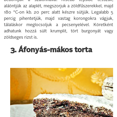
beborítjuk a szalonnával. Kisebb tepsibe tesszük,
aláöntjük az alaplét, megszorjuk a zöldfűszerekkel, majd
180 °C-on kb. 20 perc alatt készre sütjük. Legalabb 5
percig pihentetjük, majd vastag korongokra vágjuk,
tálaláskor meglocsoljuk a pecsenyelével. Köretként
adhatunk hozzá sült krumplit, tört burgonyát vagy
zöldseges rizst is.
3. Áfonyás-mákos torta