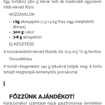
Egy tortához 560 g lekvár kell, de kiadósabb egyszerre
több lekvárt főzni.
HOZZÁVALÓK:
1 kg
áfonyapüré (1,3-1,5 kg friss vagy mélyhűtött
áfonya)
300 g
cukor
7-8 g
almapektin
ELKÉSZÍTÉSE:
A hozzávalókból lekvárt főzünk, kb. 103-105 °C-ig hevítve.
Összeállítása:
A tortát rétegenként 140 g lekvárral töltjük meg. A torta
tetejét meghintjük keményitős porcukorral.
FŐZZÜNK AJÁNDÉKOT!
Karácsonykor számtalan hazai gasztronómiai termékkel