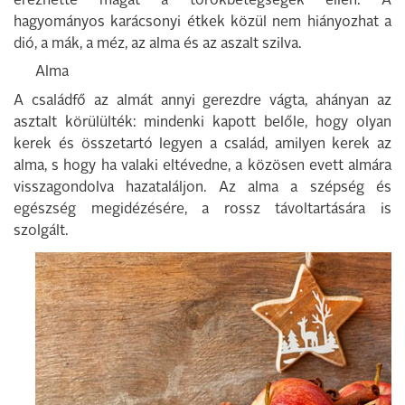
érezhette magát a torokbetegségek ellen. A
hagyományos karácsonyi étkek közül nem hiányozhat a
dió, a mák, a méz, az alma és az aszalt szilva.
Alma
A családfő az almát annyi gerezdre vágta, ahányan az
asztalt körülülték: mindenki kapott belőle, hogy olyan
kerek és összetartó legyen a család, amilyen kerek az
alma, s hogy ha valaki eltévedne, a közösen evett almára
visszagondolva hazataláljon. Az alma a szépség és
egészség megidézésére, a rossz távoltartására is
szolgált.