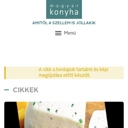
AMITŐL A SZELLEM IS JÓLLAKIK
Menü
Toggle
navigation
A cikk a honlapuk tartalmi és képi
megújulása előtt készült.
CIKKEK