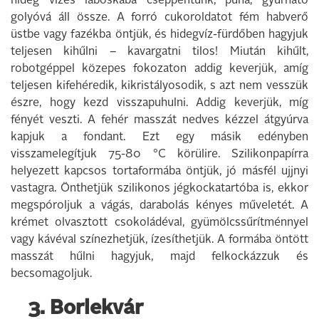
hideg vizes láboskába cseppentünk, puha, gyúrható
golyóvá áll össze. A forró cukoroldatot fém habverő
üstbe vagy fazékba öntjük, és hidegvíz-fürdőben hagyjuk
teljesen kihűlni – kavargatni tilos! Miután kihűlt,
robotgéppel közepes fokozaton addig keverjük, amíg
teljesen kifehéredik, kikristályosodik, s azt nem vesszük
észre, hogy kezd visszapuhulni. Addig keverjük, míg
fényét veszti. A fehér masszát nedves kézzel átgyúrva
kapjuk a fondant. Ezt egy másik edényben
visszamelegítjuk 75-80 °C körülire. Szilikonpapírra
helyezett kapcsos tortaformába öntjük, jó másfél ujjnyi
vastagra. Önthetjük szilikonos jégkockatartóba is, ekkor
megspóroljuk a vágás, darabolás kényes műveletét. A
krémet olvasztott csokoládéval, gyümölcssűrítménnyel
vagy kávéval színezhetjük, ízesíthetjük. A formába öntött
masszát hűlni hagyjuk, majd felkockázzuk és
becsomagoljuk.
3. Borlekvár