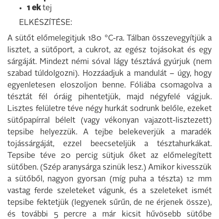
1 ek
tej
ELKÉSZÍTÉSE:
A sütőt előmelegitjuk 180 °C-ra. Tálban összevegyítjük a
lisztet, a sütőport, a cukrot, az egész tojásokat és egy
sárgáját. Mindezt némi sóval lágy tésztává gyúrjuk (nem
szabad túldolgozni). Hozzáadjuk a mandulát – úgy, hogy
egyenletesen eloszoljon benne. Fóliába csomagolva a
tésztát fél óráig pihentetjük, majd négyfelé vágjuk.
Lisztes felületre téve négy hurkát sodrunk belőle, ezeket
sütőpapírral bélelt (vagy vékonyan vajazott-lisztezett)
tepsibe helyezzük. A tejbe belekeverjük a maradék
tojássárgáját, ezzel beecseteljük a tésztahurkákat.
Tepsibe téve 20 percig sütjuk őket az előmelegített
sütőben. (Szép aranysárga szinük lesz.) Amikor kivesszük
a sütőből, nagyon gyorsan (míg puha a tészta) 12 mm
vastag ferde szeleteket vágunk, és a szeleteket ismét
tepsibe fektetjük (legyenek sűrűn, de ne érjenek össze),
és további 5 percre a már kicsit hűvösebb sütőbe