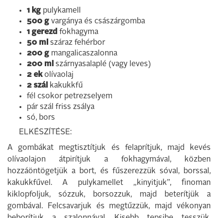
1 kg
pulykamell
500 g
vargánya és császárgomba
1 gerezd
fokhagyma
50 ml
száraz fehérbor
200 g
mangalicaszalonna
200 ml
szárnyasalaplé (vagy leves)
2 ek
olívaolaj
2 szál
kakukkfű
fél csokor petrezselyem
pár szál friss zsálya
só, bors
ELKÉSZÍTÉSE:
A gombákat megtisztítjuk és felaprítjuk, majd kevés
olívaolajon átpirítjuk a fokhagymával, közben
hozzáöntögetjük a bort, és fűszerezzük sóval, borssal,
kakukkfűvel. A pulykamellet „kinyitjuk”, finoman
kiklopfoljuk, sózzuk, borsozzuk, majd beterítjük a
gombával. Felcsavarjuk és megtűzzük, majd vékonyan