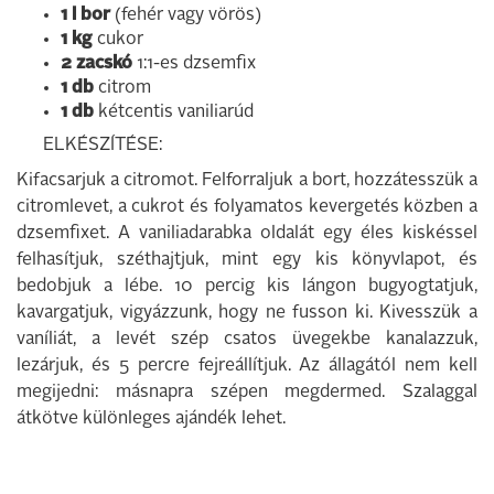
1 l bor
(fehér vagy vörös)
1 kg
cukor
2 zacskó
1:1-es dzsemfix
1 db
citrom
1 db
kétcentis vaniliarúd
ELKÉSZÍTÉSE:
Kifacsarjuk a citromot. Felforraljuk a bort, hozzátesszük a
citromlevet, a cukrot és folyamatos kevergetés közben a
dzsemfixet. A vaniliadarabka oldalát egy éles kiskéssel
felhasítjuk, széthajtjuk, mint egy kis könyvlapot, és
bedobjuk a lébe. 10 percig kis lángon bugyogtatjuk,
kavargatjuk, vigyázzunk, hogy ne fusson ki. Kivesszük a
vaníliát, a levét szép csatos üvegekbe kanalazzuk,
lezárjuk, és 5 percre fejreállítjuk. Az állagától nem kell
megijedni: másnapra szépen megdermed. Szalaggal
átkötve különleges ajándék lehet.