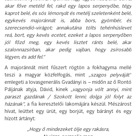
akar főve metéld fel, rakd egy lapos serpenyőbe, tégy
kaprot belé, és sós lémonyát és metélj szeletenként belé,
egykevés majoránnát is, abba bors, gyömbér, és
szerecsendió-virágot; annakutána tölts tehénhúslevet
reá, bort, egy kevés ecetet, ezeket a lapos serpenyőben
jól főzd meg, egy kevés lisztet ránts belé, akar
szalonnazsírban, akar pedig vajban, hogy zsírosabb
légyen, és add fel.”
A majoránnát mint fűszert rögtön a fokhagyma mellé
teszi a magyar közfelfogás, mint
„szagos pelyváját”
emlegeti a lovasgenerális Gvadányi is – midőn az ő Rontó
Páljának atyja, Dávid, kinek
„vagyonja vólt annyi, mint
paraszt gazdának / Szokott lenni; dolga jól folyt az
házának”,
a fia keresztelői lakomájára készül. Mészárost
hívat, leüttet egy ürüt, egy borjút, egy bárányt és egy
hízott ártányt:
„Hogy ő mindezeket ölje egy rakásra,