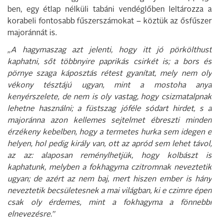
ben, egy étlap nélküli tabáni vendéglőben leltározza a
korabeli fontosabb fűszerszámokat – köztük az ősfűszer
majoránnát is.
„A hagymaszag azt jelenti, hogy itt jó pörkölthust
kaphatni, sőt többnyire paprikás csirkét is; a bors és
pörnye szaga káposztás rétest gyanítat, mely nem oly
vékony tésztájú ugyan, mint a mostoha anya
kenyérszelete, de nem is oly vastag, hogy csizmatalpnak
lehetne használni; a füstszag jóféle sódart hirdet, s a
majoránna azon kellemes sejtelmet ébreszti minden
érzékeny kebelben, hogy a termetes hurka sem idegen e
helyen, hol pedig király van, ott az apród sem lehet távol,
az az: alaposan reménylhetjük, hogy kolbászt is
kaphatunk, melyben a fokhagyma czitromnak neveztetik
ugyan; de azért az nem baj, mert hiszen ember is hány
neveztetik becsületesnek a mai világban, ki e czimre épen
csak oly érdemes, mint a fokhagyma a fönnebbi
elnevezésre.”