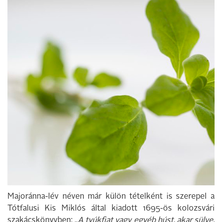
Majoránna-lév néven már külön tételként is szerepel a
Tótfalusi Kis Miklós által kiadott 1695-ös kolozsvári
szakácskönyvben:
„A tyúkfiat vagy egyéb húst, akar sülve,