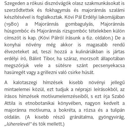
Szegeden a rókusi disznóvágók olasz szakmunkásokat is
szerződtettek és fokhagymás és majoránnás szalámi
készítésével is foglalkoztak. Kövi Pál Erdélyi lakomájában
(1980) a Majoránnás gombagulyás, Majoránnás
húsgombóc és Majoránnás rizsgombóc tételekben külön
címszót is kap. (Kövi Pálról írásunk a 62. oldalon.) De a
konyhai növény még akkor is magasabb rendű
élvezeteket ad, teszi hozzá a kulináriákban is jártas
erdélyi író, Bálint Tibor, ha száraz, morzsolt állapotában
megszórjuk vele a sütésre szánt pecsenyekacsa
hasüregét vagy a grillezni való csirke húsát.
A kalotaszegi hímzések kisebb növényi jellegű
mintaelemei közül, ezt tudjuk a néprajzi leírásokból, az
írásos hímzések motívumelemzéseiből, s ezt írja Szabó
Attila is etnobotanikai könyvében, nagyon kedvelt a
majoránna motívuma, a bokréta, a rózsa és a tulipán
oldalán. (A kisebb részű gránátalma, gyöngyvirág,
„lúherelevél”
és tök mellett.)