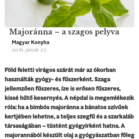
Majoránna – a szagos pelyva
Magyar Konyha
2016. január 27.
Föld feletti virágos szárát már az ókorban
használták gyógy- és fűszerként. Szaga
jellemzően fűszeres, íze is erősen fűszeres,
kissé hűtő kesernyés. A népdal is megemlékezik
róla: ha a bimbós majoránna a bánatos szívűek
kertjében lehetne, a teljes szegfű és a szarkaláb
társaságában – tüstént gyógyírként hatna. A
majorannából készült olaj a gyógyászatban főleg