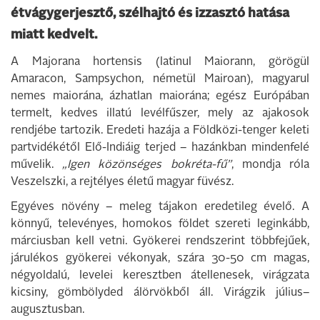
étvágygerjesztő, szélhajtó és izzasztó hatása
miatt kedvelt.
A Majorana hortensis (latinul Maiorann, görögül
Amaracon, Sampsychon, németül Mairoan), magyarul
nemes maiorána, ázhatlan maiorána; egész Európában
termelt, kedves illatú levélfűszer, mely az ajakosok
rendjébe tartozik. Eredeti hazája a Földközi-tenger keleti
partvidékétől Elő-Indiáig terjed – hazánkban mindenfelé
művelik.
„Igen közönséges bokréta-fű”
, mondja róla
Veszelszki, a rejtélyes életű magyar füvész.
Egyéves növény – meleg tájakon eredetileg évelő. A
könnyű, televényes, homokos földet szereti leginkább,
márciusban kell vetni. Gyökerei rendszerint többfejűek,
járulékos gyökerei vékonyak, szára 30-50 cm magas,
négyoldalú, levelei keresztben átellenesek, virágzata
kicsiny, gömbölyded álörvökből áll. Virágzik július–
augusztusban.