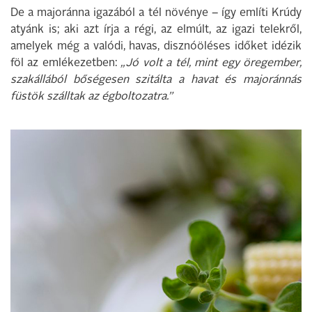
De a majoránna igazából a tél növénye – így említi Krúdy
atyánk is; aki azt írja a régi, az elmúlt, az igazi telekről,
amelyek még a valódi, havas, disznóöléses időket idézik
föl az emlékezetben:
„Jó volt a tél, mint egy öregember;
szakállából bőségesen szitálta a havat és majoránnás
füstök szálltak az égboltozatra.”