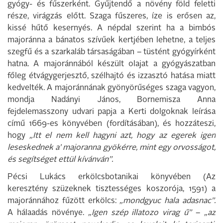
gyógy- és fűszerként. Gyűjtendő a növény föld feletti
része, virágzás előtt. Szaga fűszeres, íze is erősen az,
kissé hűtő kesernyés. A népdal szerint ha a bimbós
majoránna a bánatos szívűek kertjében lehetne, a teljes
szegfű és a szarkaláb társaságában – tüstént gyógyírként
hatna. A majoránnából készült olajat a gyógyászatban
főleg étvágygerjesztő, szélhajtó és izzasztó hatása miatt
kedvelték. A majoránnának gyönyörűséges szaga vagyon,
mondja Nadányi János, Bornemisza Anna
fejdelemasszony udvari papja a Kerti dolgoknak leírása
című 1669-es könyvében (fordításában), és hozzáteszi,
hogy
„Itt el nem kell hagyni azt, hogy az egerek igen
leseskednek a’ majoranna gyökérre, mint egy orvosságot,
és segítséget ettül kívánván”.
Pécsi Lukács erkölcsbotanikai könyvében (Az
keresztény szüzeknek tisztességes koszorója, 1591) a
majoránnához fűzött erkölcs:
„mondgyuc hala adasnac”.
A hálaadás növénye.
„Igen szép illatozo virag ű”
–
„az