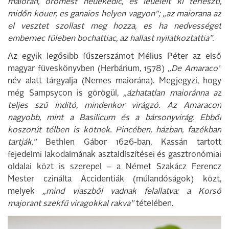
maioran, örömest neuekedic, es leueleit ki terieszti,
midőn köuer, es ganaios helyen vagyon”;
„az maiorana az
el vesztet szollast meg hozza, es ha nedvességet
embernec füleben bochattiac, az hallast nyilatkoztattia”.
Az egyik legősibb fűszerszámot Mélius Péter az első
magyar füveskönyvben (Herbárium, 1578)
„De Amaraco”
név alatt tárgyalja (Nemes maiorána). Megjegyzi, hogy
még Sampsycon is görögül,
„ázhatatlan maioránna az
teljes szű indító, mindenkor virágzó. Az Amaracon
nagyobb, mint a Basilicum és a bársonyvirág. Ebből
koszorút télben is kötnek. Pincében, házban, fazékban
tartják.”
Bethlen Gábor 1626-ban, Kassán tartott
fejedelmi lakodalmának asztaldíszítései és gasztronómiai
oldalai közt is szerepel – a Német Szakácz Ferencz
Mester czinálta Accidentiák (múlandóságok) közt,
melyek
„mind viaszből vadnak felallatva: a Korső
majorant szekfű viragokkal rakva”
tételében.