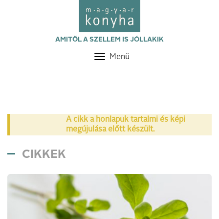
AMITŐL A SZELLEM IS JÓLLAKIK
Menü
Toggle
navigation
A cikk a honlapuk tartalmi és képi
megújulása előtt készült.
CIKKEK