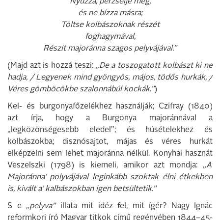
Nyúzza, perzselje meg,
és ne bízza másra;
Töltse kolbászoknak részét
foghagymával,
Részit majoránna szagos pelyvájával.”
(Majd azt is hozzá teszi:
„De a toszogatott kolbászt ki ne
hadja, / Legyenek mind gyöngyös, májos, tödős hurkák, /
Véres gömböcökbe szalonnábúl kockák.”
)
Kel- és burgonyafőzelékhez használják; Czifray (1840)
azt írja, hogy a Burgonya majoránnával a
„legközönségesebb eledel”; és húsételekhez és
kolbászokba; disznósajtot, májas és véres hurkát
elképzelni sem lehet majoránna nélkül. Konyhai hasznát
Veszelszki (1798) is kiemeli, amikor azt mondja:
„A’
Majoránna’ polyvájával leginkább szoktak élni étkekben
is, kivált a’ kalbászokban igen betsültetik.”
S e
„pelyva”
illata mit idéz fel, mit ígér? Nagy Ignác
reformkori író Magyar titkok című regényében 1844–45-