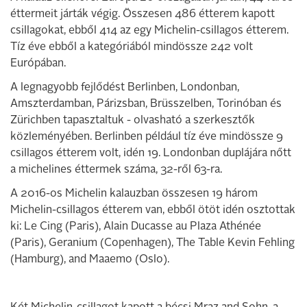
éttermeit járták végig. Összesen 486 étterem kapott
csillagokat, ebből 414 az egy Michelin-csillagos étterem.
Tíz éve ebből a kategóriából mindössze 242 volt
Európában.
A legnagyobb fejlődést Berlinben, Londonban,
Amszterdamban, Párizsban, Brüsszelben, Torinóban és
Zürichben tapasztaltuk - olvasható a szerkesztők
közleményében. Berlinben például tíz éve mindössze 9
csillagos étterem volt, idén 19. Londonban duplájára nőtt
a michelines éttermek száma, 32-ről 63-ra.
A 2016-os Michelin kalauzban összesen 19 három
Michelin-csillagos étterem van, ebből ötöt idén osztottak
ki: Le Cing (Paris), Alain Ducasse au Plaza Athénée
(Paris), Geranium (Copenhagen), The Table Kevin Fehling
(Hamburg), and Maaemo (Oslo).