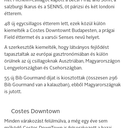
Két Michelin-csillagot kapott a bécsi Mraz and Sohn, a
salzburgi Ikarus és a SENNS, öt párizsi és két londoni
étterem.
48 új egycsillagos étterem lett, ezek közül külön
kiemelték a Costes Downtownt Budapesten, a prágai
Field éttermet és a varsói Senses nevű helyet.
A szerkesztők kiemelték, hogy látványos fejlődést
tapasztaltak az európai gasztronómiában és külön
örülnek az új csillagoknak Ausztriában, Magyarországon
Lengyelországban és Csehországban.
55 új Bib Gourmand díjat is kiosztottak (összesen 296
Bib Gourmand van a kalauzban), ebből Magyarországnak
is jutott.
Costes Downtown
Minden várakozást felülmúlva, a még egy éve sem