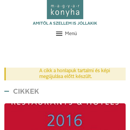
AMITŐL A SZELLEM IS JÓLLAKIK
Menü
Toggle
navigation
A cikk a honlapuk tartalmi és képi
megújulása előtt készült.
CIKKEK