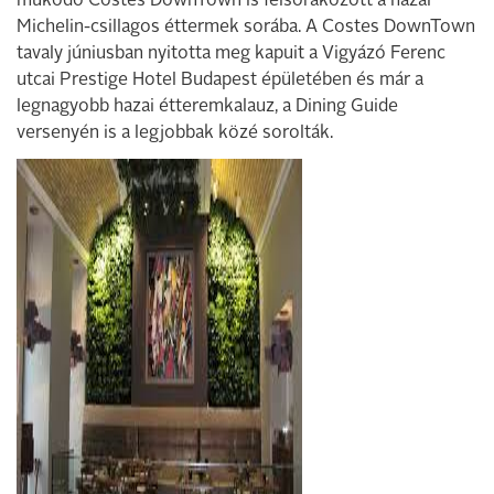
működő Costes DownTown is felsorakozott a hazai
Michelin-csillagos éttermek sorába. A Costes DownTown
tavaly júniusban nyitotta meg kapuit a Vigyázó Ferenc
utcai Prestige Hotel Budapest épületében és már a
legnagyobb hazai étteremkalauz, a Dining Guide
versenyén is a legjobbak közé sorolták.