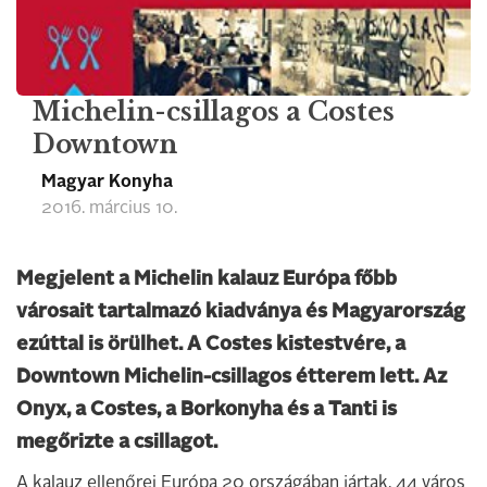
Michelin-csillagos a Costes
Downtown
Magyar Konyha
2016. március 10.
Megjelent a Michelin kalauz Európa főbb
városait tartalmazó kiadványa és Magyarország
ezúttal is örülhet. A Costes kistestvére, a
Downtown Michelin-csillagos étterem lett. Az
Onyx, a Costes, a Borkonyha és a Tanti is
megőrizte a csillagot.
A kalauz ellenőrei Európa 20 országában jártak, 44 város