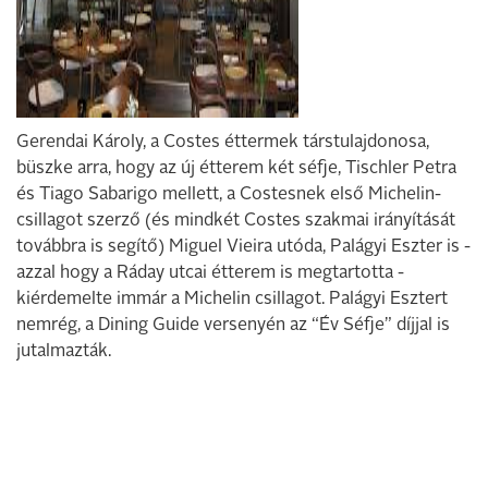
Gerendai Károly, a Costes éttermek társtulajdonosa,
büszke arra, hogy az új étterem két séfje, Tischler Petra
és Tiago Sabarigo mellett, a Costesnek első Michelin-
csillagot szerző (és mindkét Costes szakmai irányítását
továbbra is segítő) Miguel Vieira utóda, Palágyi Eszter is -
azzal hogy a Ráday utcai étterem is megtartotta -
kiérdemelte immár a Michelin csillagot. Palágyi Esztert
nemrég, a Dining Guide versenyén az “Év Séfje” díjjal is
jutalmazták.